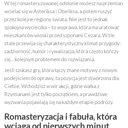
W tej romasteryzowanej odsłonie możesz na przemian
wcielać się w Asteriksa i Obeliksa, a potem ruszyć
przez kolejne regiony świata. Nie jest to jednak
spokojna wycieczka – to wyprawa, która ma uratować
mieszkańców wioski przed szponami Cezara. W tle
stale przewija się charakterystyczny klimat przygody:
zadziorność, humor i rywalizacja, która często kończy
się… kolejnym problemem do rozwiązania.
Jeśli szukasz gry, która łączy znane motywy z nowym
podejściem do oprawy, ta pozycja jest stworzona dla
Ciebie. Wchodzisz w wir akcji, gdzie walka z
Rzymianami jest tylko początkiem, a prawdziwe
wyzwania pojawiają się na każdym etapie podróży.
Romasteryzacja i fabuła, która
wciąga od pierwszych minut