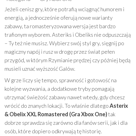
Jeżeli cenisz gry, które potrafią wciągnąć humorem i
energią, a jednocześnie oferują nowe warianty
zabawy, ta romasteryzowana wersja jest bardzo
trafionym wyborem. Asteriks i Obeliks nie odpuszczają
– Ty też nie musisz. Wybierz swój styl gry, sięgnij po
magiczny napój i rusz w drogę przez świat pełen
przygód, w którym Rzymianie prędzej czy później będą
musieli uznać wyższość Galów.
W grze liczy się tempo, sprawność i gotowość na
kolejne wyzwania, a dodatkowe tryby pomagają
utrzymać świeżość zabawy nawet wtedy, gdy chcesz
wrócić do znanych lokacji. To właśnie dlatego
Asterix
& Obelix XXL Romastered (Gra Xbox One)
tak
dobrze sprawdza się zarówno dla fanów serii, jak i dla
osób, które dopiero odkrywają tę historię.