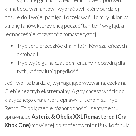
klimat obu wariantów i wybrać styl, który bardziej
pasuje do Twojej pamięci i oczekiwań. To miły ukłon w
stronę fanów, którzy chcą poczuć “tamten” wygląd, a
jednocześnie korzystać z romasteryzacji.
Tryb toru przeszkód dla miłośników szaleńczych
akrobacji
Tryb wyścigu na czas odmierzany klepsydrą dla
tych, którzy lubią prędkość
Jeśli wolisz bardziej wymagające wyzwania, czeka na
Ciebie też tryb ekstremalny. A gdy chcesz wrócić do
klasycznego charakteru oprawy, uruchomisz Tryb
Retro. To połączenie różnorodności i sentymentu
sprawia, że
Asterix & Obelix XXL Romastered (Gra
Xbox One)
ma więcej do zaoferowania niż tylko fabuła.