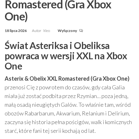
Romastered (Gra Xbox
One)
18 lipca 2026
Autor
kleo
Wyłączony
Świat Asteriksa i Obeliksa
powraca w wersji XXL na Xbox
One
Asterix & Obelix XXL Romastered (Gra Xbox One)
przenosi Cię z powrotem do czasów, gdy cała Galia
miała już zostać podbita przez Rzymian… poza jedną,
małą osadą nieugiętych Galów. To właśnie tam, wśród
obozów Rabarbarum, Akwarium, Relanium i Delirium,
zaczyna się historia pełna pościgów, walk i komicznych
starć, które fani tej serii kochają od lat.