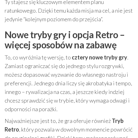
Ty stajesz się kluczowym elementem planu
ratunkowego. Dzięki temu każda misja ma cel, a nie jest
jedynie “kolejnym poziomem do przejścia”.
Nowe tryby gry i opcja Retro –
więcej sposobów na zabawę
To, co wyróżnia tę wersję, to
cztery nowe tryby gry
.
Zamiast ograniczać się do jednego stylu rozgrywki,
możesz dopasować wyzwanie do własnego nastroju i
preferencji. Jednego dnia liczy się akrobatyka i tempo,
innego – rywalizacja na czas, a jeszcze kiedy indziej
chcesz sprawdzić się w trybie, który wymaga odwagi i
odporności na porażki.
Najważniejsze jest to, że gra oferuje również
Tryb
Retro
, który pozwala w dowolnym momencie powrócić
do oryginalnej grafiki. Dzięki temu możesz porównać