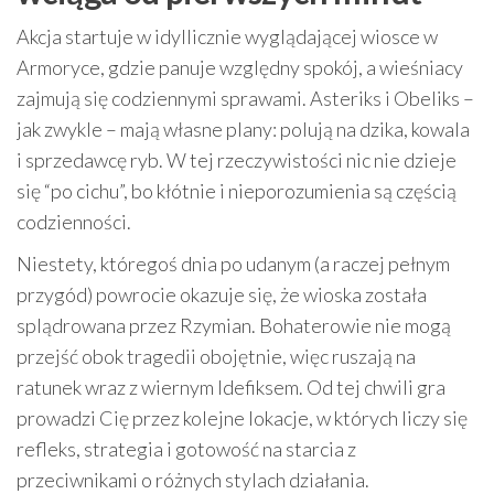
Akcja startuje w idyllicznie wyglądającej wiosce w
Armoryce, gdzie panuje względny spokój, a wieśniacy
zajmują się codziennymi sprawami. Asteriks i Obeliks –
jak zwykle – mają własne plany: polują na dzika, kowala
i sprzedawcę ryb. W tej rzeczywistości nic nie dzieje
się “po cichu”, bo kłótnie i nieporozumienia są częścią
codzienności.
Niestety, któregoś dnia po udanym (a raczej pełnym
przygód) powrocie okazuje się, że wioska została
splądrowana przez Rzymian. Bohaterowie nie mogą
przejść obok tragedii obojętnie, więc ruszają na
ratunek wraz z wiernym Idefiksem. Od tej chwili gra
prowadzi Cię przez kolejne lokacje, w których liczy się
refleks, strategia i gotowość na starcia z
przeciwnikami o różnych stylach działania.