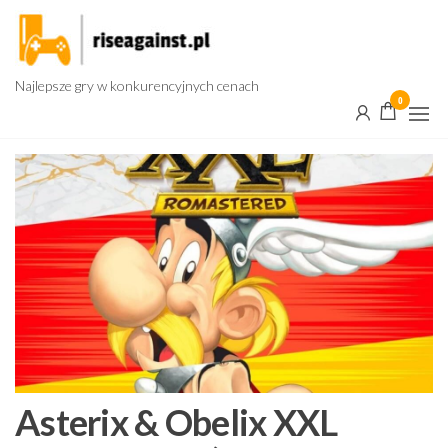
Przejdź
do
treści
Najlepsze gry w konkurencyjnych cenach
0
Asterix & Obelix XXL