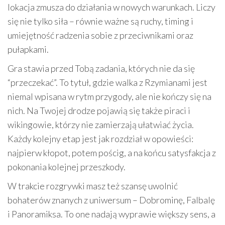
lokacja zmusza do działania w nowych warunkach. Liczy
się nie tylko siła – równie ważne są ruchy, timing i
umiejętność radzenia sobie z przeciwnikami oraz
pułapkami.
Gra stawia przed Tobą zadania, których nie da się
“przeczekać”. To tytuł, gdzie walka z Rzymianami jest
niemal wpisana w rytm przygody, ale nie kończy się na
nich. Na Twojej drodze pojawią się także piraci i
wikingowie, którzy nie zamierzają ułatwiać życia.
Każdy kolejny etap jest jak rozdział w opowieści:
najpierw kłopot, potem pościg, a na końcu satysfakcja z
pokonania kolejnej przeszkody.
W trakcie rozgrywki masz też szansę uwolnić
bohaterów znanych z uniwersum – Dobrominę, Falbalę
i Panoramiksa. To one nadają wyprawie większy sens, a