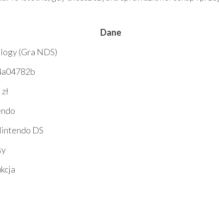
Dane
logy (Gra NDS)
4a04782b
 zł
endo
Nintendo DS
sy
ukcja