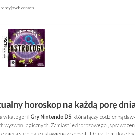
urencyjnych cenach
tualny horoskop na każdą porę dni
a w kategorii
Gry Nintendo DS
, która łączy codzienną daw
ych wyzwań logicznych. Zamiast jednorazowego „sprawdzen
o opiera się o datę ustawioną w konsoli. Dzięki temu każdeg