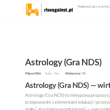
Przejdź
Najlepsze gry w konk
do
treści
Astrology (Gra NDS)
9 lipca 2026
Autor
kleo
Wyłączony
Astrology (Gra NDS) — wir
Astrology (Gra NDS) to nietypowa propozycj
przepowiedni z elementami edukacji i prost
znaku”, gra stawia na regularność — a wszystk