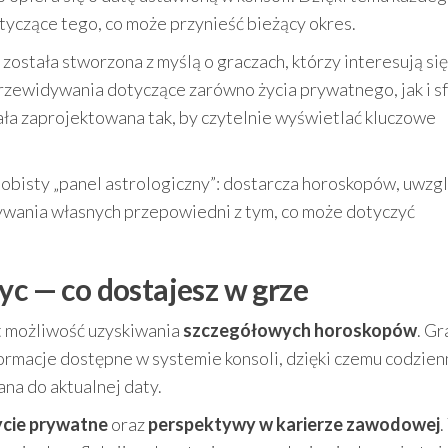
yczące tego, co może przynieść bieżący okres.
a została stworzona z myślą o graczach, którzy interesują się
przewidywania dotyczące zarówno życia prywatnego, jak i s
ła zaprojektowana tak, by czytelnie wyświetlać kluczowe
sobisty „panel astrologiczny”: dostarcza horoskopów, uwzg
ywania własnych przepowiedni z tym, co może dotyczyć
yc — co dostajesz w grze
t możliwość uzyskiwania
szczegółowych horoskopów
. Gr
rmacje dostępne w systemie konsoli, dzięki czemu codzien
na do aktualnej daty.
ycie prywatne
oraz
perspektywy w karierze zawodowej
.