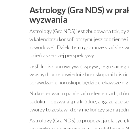
Astrology (Gra NDS) w prak
wyzwania
Astrology (Gra NDS) jest zbudowana tak, by z
w kalendarzu konsoli otrzymujesz codzienne i
zawodowej. Dzięki temu gra może stać się sw
dzień z szerszej perspektywy.
Jeśli lubisz porównywać wpływ „tego samego d
własnych przepowiedni z horoskopami bliskich.
sprawdzanie horoskopu będzie ciekawsze niż
Na koniec warto pamiętać o elementach, które
sudoku — pozwalają na krótkie, angażujące se
tworzy to zestaw, który nie kończy się na jed
Astrology (Gra NDS) to propozycja dla tych, 
rozrywkę w jednym miejscu — na platformie 