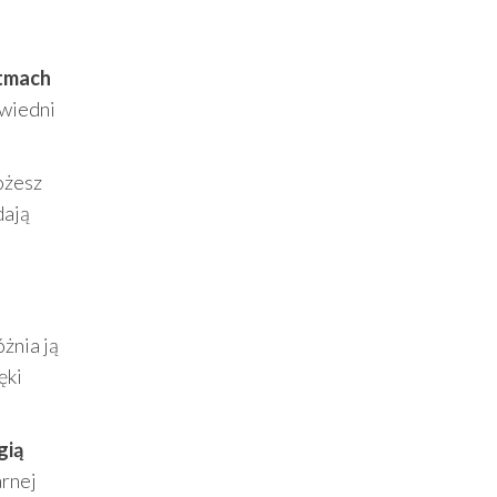
tmach
owiedni
ożesz
dają
żnia ją
ięki
gią
arnej