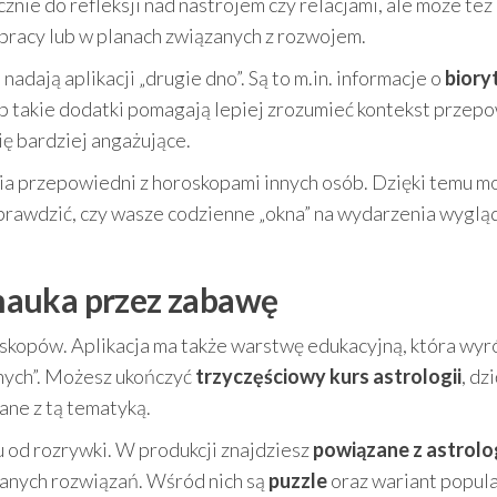
cznie do refleksji nad nastrojem czy relacjami, ale może też
 pracy lub w planach związanych z rozwojem.
adają aplikacji „drugie dno”. Są to m.in. informacje o
biory
ób takie dodatki pomagają lepiej zrozumieć kontekst przep
ię bardziej angażujące.
 przepowiedni z horoskopami innych osób. Dzięki temu m
sprawdzić, czy wasze codzienne „okna” na wydarzenia wyglą
: nauka przez zabawę
oskopów. Aplikacja ma także warstwę edukacyjną, która wyró
nych”. Możesz ukończyć
trzyczęściowy kurs astrologii
, dz
ane z tą tematyką.
 od rozrywki. W produkcji znajdziesz
powiązane z astrolo
znanych rozwiązań. Wśród nich są
puzzle
oraz wariant popul