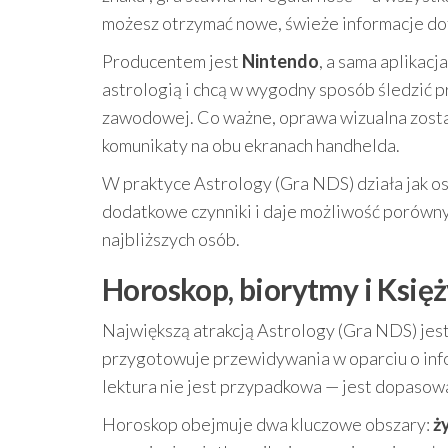
możesz otrzymać nowe, świeże informacje dot
Producentem jest
Nintendo
, a sama aplikacj
astrologią i chcą w wygodny sposób śledzić 
zawodowej. Co ważne, oprawa wizualna zosta
komunikaty na obu ekranach handhelda.
W praktyce Astrology (Gra NDS) działa jak o
dodatkowe czynniki i daje możliwość porówn
najbliższych osób.
Horoskop, biorytmy i Księż
Największą atrakcją Astrology (Gra NDS) jes
przygotowuje przewidywania w oparciu o info
lektura nie jest przypadkowa — jest dopasowa
Horoskop obejmuje dwa kluczowe obszary:
ż