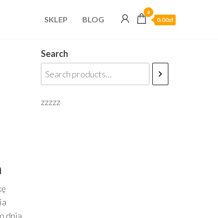
0
SKLEP
BLOG
0.00zł
Search
zzzzz
a
kę
ia
o dnia