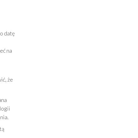
 o datę
eć na
ić, że
ana
logii
nia.
tą