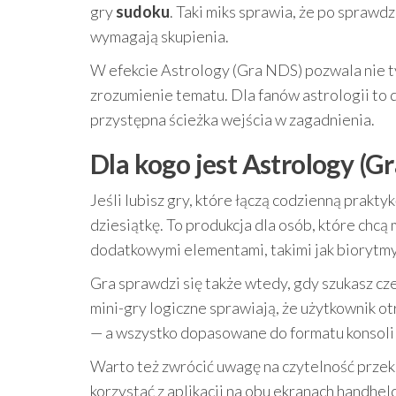
gry
sudoku
. Taki miks sprawia, że po sprawd
wymagają skupienia.
W efekcie Astrology (Gra NDS) pozwala nie ty
zrozumienie tematu. Dla fanów astrologii to
przystępna ścieżka wejścia w zagadnienia.
Dla kogo jest Astrology (G
Jeśli lubisz gry, które łączą codzienną prakt
dziesiątkę. To produkcja dla osób, które chcą 
dodatkowymi elementami, takimi jak biorytmy 
Gra sprawdzi się także wtedy, gdy szukasz cze
mini-gry logiczne sprawiają, że użytkownik o
— a wszystko dopasowane do formatu konsoli
Warto też zwrócić uwagę na czytelność przek
korzystać z aplikacji na obu ekranach handhel