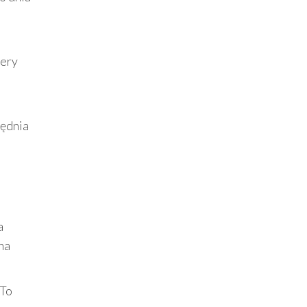
fery
lędnia
a
na
 To