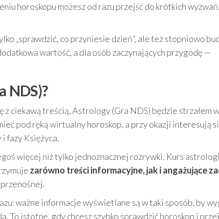
zeniu horoskopu możesz od razu przejść do krótkich wyzwań
lko „sprawdzić, co przyniesie dzień”, ale też stopniowo b
 dodatkowa wartość, a dla osób zaczynających przygodę —
ra NDS)?
ykę z ciekawą treścią, Astrology (Gra NDS) będzie strzałem 
mieć pod ręką wirtualny horoskop, a przy okazji interesują s
i fazy Księżyca.
goś więcej niż tylko jednoznacznej rozrywki. Kurs astrologi
trzymuje
zarówno treści informacyjne, jak i angażujące z
 przenośnej.
azu: ważne informacje wyświetlane są w taki sposób, by w
da. To istotne, gdy chcesz szybko sprawdzić horoskop i prze