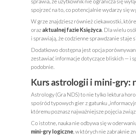
sprawia, że użytkownik nie ogranicza się wyłą
spojrzeć na to, co potencjalnie wydarzy się w
W grze znajdziesz również ciekawostki, które n
oraz
aktualnej fazie Księżyca
. Dla wielu os
i sprawiają, że codzienne sprawdzanie staje s
Dodatkowo dostępna jest opcja porównywania
zestawiać informacje dotyczące bliskich — i 
podobnie.
Kurs astrologii i mini-gry
Astrology (Gra NDS) to nie tylko lektura hor
spośród typowych gier z gatunku „informacyj
któremu poznasz najważniejsze pojęcia związ
Co istotne, nauka nie odbywa się w oderwaniu
mini-gry logiczne
, w których nie zabraknie 