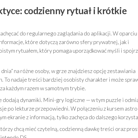
tyce: codzienny rytuał i krótkie
achęcać do regularnego zaglądania do aplikacji. W oparciu
nformacje, które dotyczą zarówno sfery prywatnej, jak i
oistym rytuałem, który pomaga uporządkować myśli i spojrz
nia” na różne osoby, w grze znajdziesz opcję zestawiania
 To nadaje treści bardziej osobisty charakter i może spraw
 za każdym razem w samotnym trybie.
 dodają dynamiki. Mini-gry logiczne — w tym puzzle i odmi
sje po lekturze przepowiedni. W połączeniu z kursem astro
nym ekranie z informacją, tylko zachęca do dalszego korzysta
którzy chcą mieć czytelną, codzienną dawkę treści oraz pros
Nintendo DS.