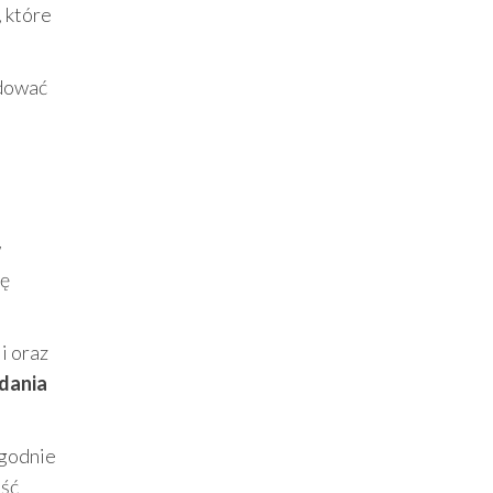
, które
udować
w
ię
i oraz
adania
ygodnie
jść