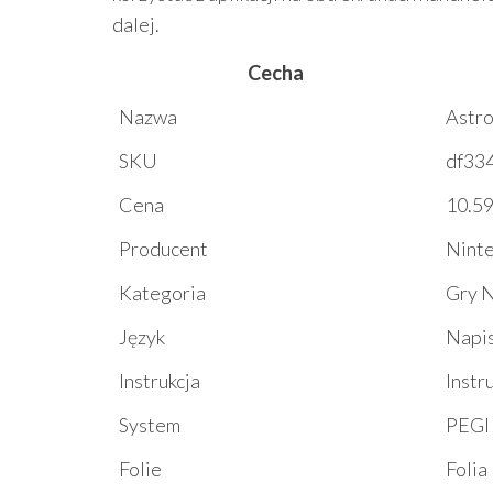
dalej.
Cecha
Nazwa
Astro
SKU
df33
Cena
10.59
Producent
Nint
Kategoria
Gry 
Język
Napi
Instrukcja
Instr
System
PEGI
Folie
Folia