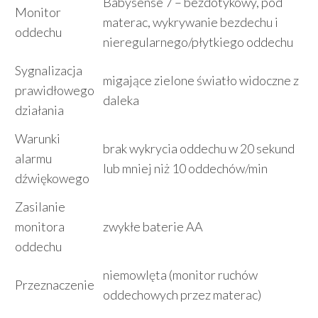
Babysense 7 – bezdotykowy, pod
Monitor
materac, wykrywanie bezdechu i
oddechu
nieregularnego/płytkiego oddechu
Sygnalizacja
migające zielone światło widoczne z
prawidłowego
daleka
działania
Warunki
brak wykrycia oddechu w 20 sekund
alarmu
lub mniej niż 10 oddechów/min
dźwiękowego
Zasilanie
monitora
zwykłe baterie AA
oddechu
niemowlęta (monitor ruchów
Przeznaczenie
oddechowych przez materac)