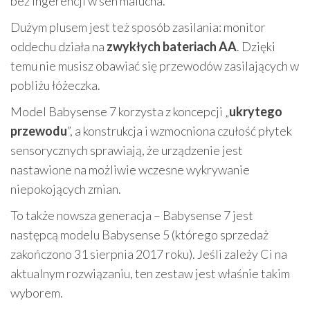
bez ingerencji w sen malucha.
Dużym plusem jest też sposób zasilania: monitor
oddechu działa na
zwykłych bateriach AA
. Dzięki
temu nie musisz obawiać się przewodów zasilających w
pobliżu łóżeczka.
Model Babysense 7 korzysta z koncepcji „
ukrytego
przewodu
”, a konstrukcja i wzmocniona czułość płytek
sensorycznych sprawiają, że urządzenie jest
nastawione na możliwie wczesne wykrywanie
niepokojących zmian.
To także nowsza generacja – Babysense 7 jest
następcą modelu Babysense 5 (którego sprzedaż
zakończono 31 sierpnia 2017 roku). Jeśli zależy Ci na
aktualnym rozwiązaniu, ten zestaw jest właśnie takim
wyborem.