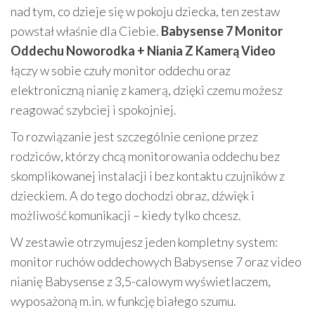
nad tym, co dzieje się w pokoju dziecka, ten zestaw
powstał właśnie dla Ciebie.
Babysense 7 Monitor
Oddechu Noworodka + Niania Z Kamerą Video
łączy w sobie czuły monitor oddechu oraz
elektroniczną nianię z kamerą, dzięki czemu możesz
reagować szybciej i spokojniej.
To rozwiązanie jest szczególnie cenione przez
rodziców, którzy chcą monitorowania oddechu bez
skomplikowanej instalacji i bez kontaktu czujników z
dzieckiem. A do tego dochodzi obraz, dźwięk i
możliwość komunikacji – kiedy tylko chcesz.
W zestawie otrzymujesz jeden kompletny system:
monitor ruchów oddechowych Babysense 7 oraz video
nianię Babysense z 3,5-calowym wyświetlaczem,
wyposażoną m.in. w funkcję białego szumu.