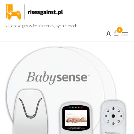
Przejdź
do
treści
Najlepsze gry w konkurencyjnych cenach
0