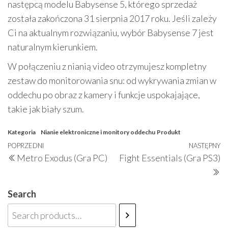
następcą modelu Babysense 5, którego sprzedaż
została zakończona 31 sierpnia 2017 roku. Jeśli zależy
Ci na aktualnym rozwiązaniu, wybór Babysense 7 jest
naturalnym kierunkiem.
W połączeniu z nianią video otrzymujesz kompletny
zestaw do monitorowania snu: od wykrywania zmian w
oddechu po obraz z kamery i funkcje uspokajające,
takie jak biały szum.
Kategoria
Nianie elektroniczne i monitory oddechu
Produkt
Nawigacja
Poprzedni
POPRZEDNI
NASTĘPNY
N
Metro Exodus (Gra PC)
Fight Essentials (Gra PS3)
wpisu
wpis
w
Search