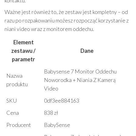
kontaktu.
Ważne jest również to, że zestaw jest kompletny – od
razu po rozpakowaniu możesz rozpocząć korzystanie z
niani video wraz z monitorem oddechu.
Element
zestawu /
Dane
parametr
Babysense 7 Monitor Oddechu
Nazwa
Noworodka + Niania Z Kamerą
produktu
Video
SKU
0df3ee884163
Cena
838 zł
Producent
BabySense