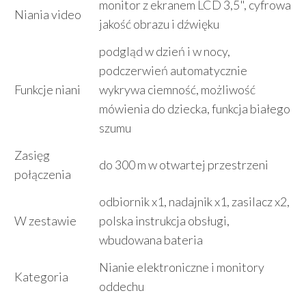
monitor z ekranem LCD 3,5", cyfrowa
Niania video
jakość obrazu i dźwięku
podgląd w dzień i w nocy,
podczerwień automatycznie
Funkcje niani
wykrywa ciemność, możliwość
mówienia do dziecka, funkcja białego
szumu
Zasięg
do 300 m w otwartej przestrzeni
połączenia
odbiornik x1, nadajnik x1, zasilacz x2,
W zestawie
polska instrukcja obsługi,
wbudowana bateria
Nianie elektroniczne i monitory
Kategoria
oddechu