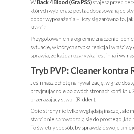
W
Back 4 Blood (Gra PS5)
stajesz przed decy
których wybierasz postać dopasowaną do styl
dobór wyposażenia – liczy się zarówno to, jak
starcia.
Przygotowanie ma ogromne znaczenie, poniew
sytuacje, w których szybka reakcja i właściwy
sprawia, że każda rozgrywka jest inna i wyma
Tryb PVP: Cleaner kontra 
Jeśli masz ochotę na rywalizację, w grze dost
przyjmując role po dwóch stronach konfliktu. Z
przerażający stwor (Ridden).
Obie strony nie tylko wyglądają inaczej, ale 
starcia nie sprowadzają się do prostego „kto 
To świetny sposób, by sprawdzić swoje umieję