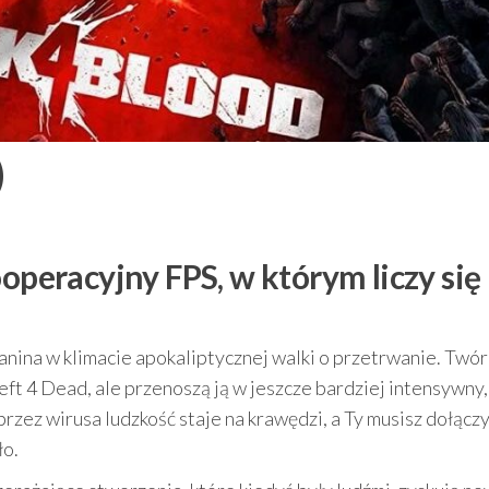
)
ooperacyjny FPS, w którym liczy się
anina w klimacie apokaliptycznej walki o przetrwanie. Twór
eft 4 Dead, ale przenoszą ją w jeszcze bardziej intensywny,
zez wirusa ludzkość staje na krawędzi, a Ty musisz dołącz
ło.