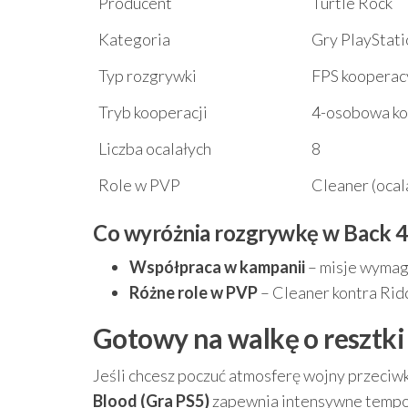
Producent
Turtle Rock
Kategoria
Gry PlayStati
Typ rozgrywki
FPS kooperac
Tryb kooperacji
4-osobowa ko
Liczba ocalałych
8
Role w PVP
Cleaner (ocal
Co wyróżnia rozgrywkę w Back 4 
Współpraca w kampanii
– misje wymaga
Różne role w PVP
– Cleaner kontra Ridd
Gotowy na walkę o resztki 
Jeśli chcesz poczuć atmosferę wojny przeciwko
Blood (Gra PS5)
zapewnia intensywne tempo i