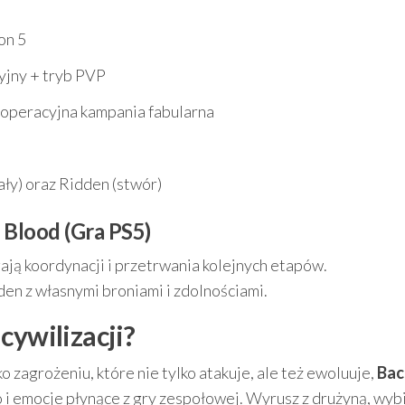
on 5
yjny + tryb PVP
operacyjna kampania fabularna
ały) oraz Ridden (stwór)
Blood (Gra PS5)
ją koordynacji i przetrwania kolejnych etapów.
en z własnymi broniami i zdolnościami.
cywilizacji?
 zagrożeniu, które nie tylko atakuje, ale też ewoluuje,
Bac
 emocje płynące z gry zespołowej. Wyrusz z drużyną, wyb