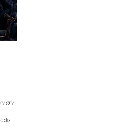
cy gry
yć do