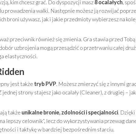
zją, kim chcesz grać. Do dyspozycji masz
8 ocalałych
, spo
u prowadzenia walki. Następnie możesz ją rozwijać poprz
ich broni używasz, jak i jakie przedmioty wybierzesz na kol
aż przeciwnik również się zmienia. Gra stawia przed Tobą
 dobór uzbrojenia mogą przesądzić o przetrwaniu całej druż
ga elastyczności.
Ridden
ępny jest także
tryb PVP
. Możesz zmierzyć się z innymi gra
 jednej strony stajesz jako ocalały (Cleaner), z drugiej – ja
mają także
unikalne bronie, zdolności i specjalności
. Dzięk
ma lepszy celownik”, lecz do wykorzystywania przewag danej
tności i taktykę w bardziej bezpośrednim starciu.