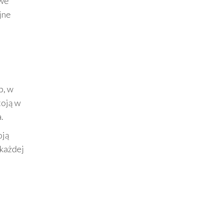
owe
jne
b, w
toją w
.
oją
 każdej