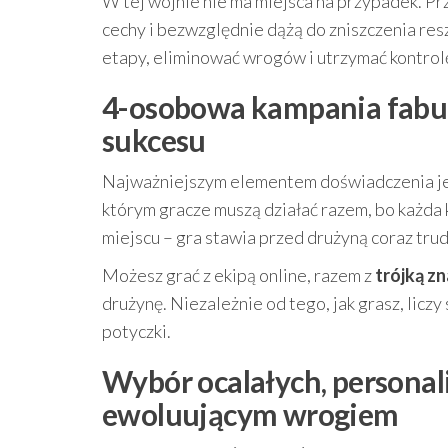
W tej wojnie nie ma miejsca na przypadek. Pr
cechy i bezwzględnie dążą do zniszczenia resz
etapy, eliminować wrogów i utrzymać kontrolę
4-osobowa kampania fabula
sukcesu
Najważniejszym elementem doświadczenia j
którym gracze muszą działać razem, bo każda 
miejscu – gra stawia przed drużyną coraz tr
Możesz grać z ekipą online, razem z
trójką z
drużynę. Niezależnie od tego, jak grasz, licz
potyczki.
Wybór ocalałych, personali
ewoluującym wrogiem