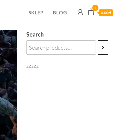
0
SKLEP
BLOG
0.00zł
Search
zzzzz