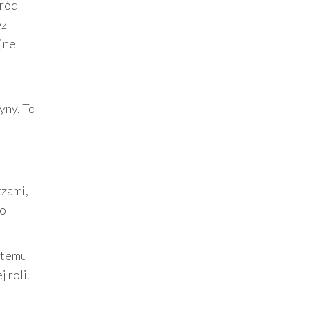
śród
ez
ejne
yny. To
czami,
ko
i temu
 roli.