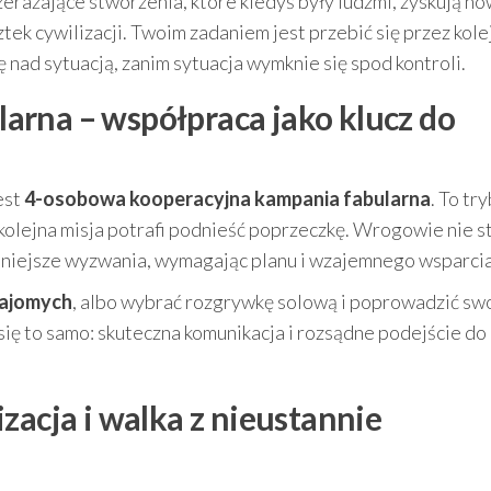
zerażające stworzenia, które kiedyś były ludźmi, zyskują n
tek cywilizacji. Twoim zadaniem jest przebić się przez kole
 nad sytuacją, zanim sytuacja wymknie się spod kontroli.
rna – współpraca jako klucz do
est
4-osobowa kooperacyjna kampania fabularna
. To try
kolejna misja potrafi podnieść poprzeczkę. Wrogowie nie s
udniejsze wyzwania, wymagając planu i wzajemnego wsparcia
najomych
, albo wybrać rozgrywkę solową i poprowadzić sw
y się to samo: skuteczna komunikacja i rozsądne podejście do
zacja i walka z nieustannie