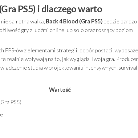
(Gra PS5) i dlaczego warto
 a nie samotna walka,
Back 4 Blood (Gra PS5)
będzie bardzo
iwość gry z ludźmi online lub solo oraz rosnący poziom
ch FPS-ów z elementami strategii: dobór postaci, wyposaże
re realnie wpływają na to, jak wygląda Twoja gra. Produc
świadczenie studia w projektowaniu intensywnych, surviva
Wartość
(Gra PS5)
2e