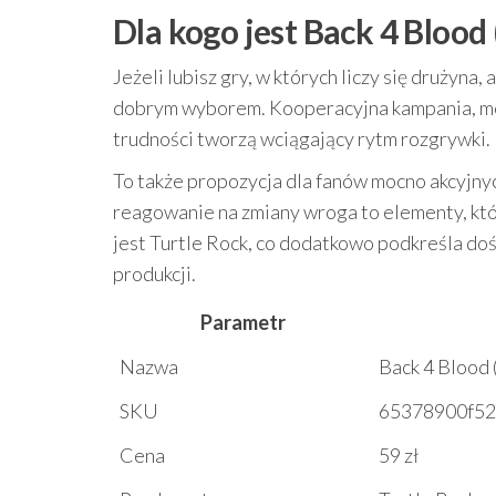
Dla kogo jest Back 4 Blood 
Jeżeli lubisz gry, w których liczy się drużyna,
dobrym wyborem. Kooperacyjna kampania, możl
trudności tworzą wciągający rytm rozgrywki.
To także propozycja dla fanów mocno akcyjny
reagowanie na zmiany wroga to elementy, któ
jest Turtle Rock, co dodatkowo podkreśla do
produkcji.
Parametr
Nazwa
Back 4 Blood 
SKU
65378900f5
Cena
59 zł