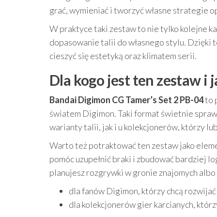
grać, wymieniać i tworzyć własne strategie o
W praktyce taki zestaw to nie tylko kolejne k
dopasowanie talii do własnego stylu. Dzięki 
cieszyć się estetyką oraz klimatem serii.
Dla kogo jest ten zestaw i
Bandai Digimon CG Tamer’s Set 2 PB-04
to 
światem Digimon. Taki format świetnie spraw
warianty talii, jak i u kolekcjonerów, którzy 
Warto też potraktować ten zestaw jako elemen
pomóc uzupełnić braki i zbudować bardziej lo
planujesz rozgrywki w gronie znajomych albo t
dla fanów Digimon, którzy chcą rozwijać
dla kolekcjonerów gier karcianych, któr