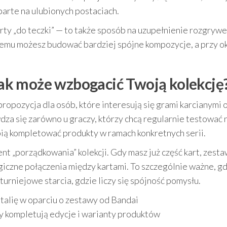
parte na ulubionych postaciach.
arty „do teczki” — to także sposób na uzupełnienie rozgrywe
temu możesz budować bardziej spójne kompozycje, a przy ok
 jak może wzbogacić Twoją kolekcję
propozycja dla osób, które interesują się grami karcianymi 
dza się zarówno u graczy, którzy chcą regularnie testować
lubią kompletować produkty w ramach konkretnych serii.
t „porządkowania” kolekcji. Gdy masz już część kart, zest
giczne połączenia między kartami. To szczególnie ważne, g
urniejowe starcia, gdzie liczy się spójność pomysłu.
 talię w oparciu o zestawy od Bandai
zy kompletują edycje i warianty produktów