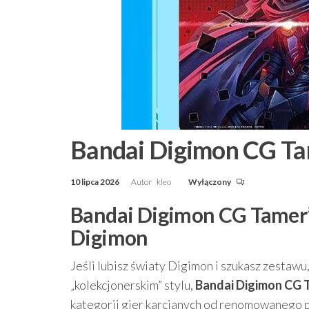
Bandai Digimon CG Ta
10 lipca 2026
Autor
kleo
Wyłączony
Bandai Digimon CG Tamer’s
Digimon
Jeśli lubisz światy Digimon i szukasz zestaw
„kolekcjonerskim” stylu,
Bandai Digimon CG T
kategorii gier karcianych od renomowanego