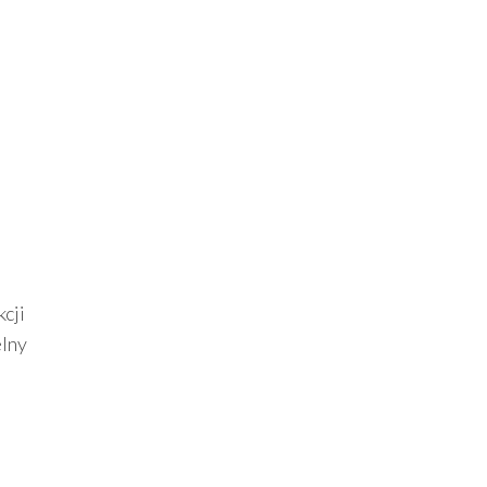
cji
elny