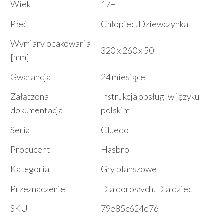
Wiek
17+
Płeć
Chłopiec, Dziewczynka
Wymiary opakowania
320 x 260 x 50
[mm]
Gwarancja
24 miesiące
Załączona
Instrukcja obsługi w języku
dokumentacja
polskim
Seria
Cluedo
Producent
Hasbro
Kategoria
Gry planszowe
Przeznaczenie
Dla dorosłych, Dla dzieci
SKU
79e85c624e76