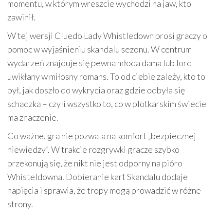
momentu, w którym wreszcie wychodzi na jaw, kto
zawinił.
W tej wersji Cluedo Lady Whistledown prosi graczy o
pomoc w wyjaśnieniu skandalu sezonu. W centrum
wydarzeń znajduje się pewna młoda dama lub lord
uwikłany w miłosny romans. To od ciebie zależy, kto to
był, jak doszło do wykrycia oraz gdzie odbyła się
schadzka – czyli wszystko to, co w plotkarskim świecie
ma znaczenie.
Co ważne, gra nie pozwala na komfort „bezpiecznej
niewiedzy”. W trakcie rozgrywki gracze szybko
przekonują się, że nikt nie jest odporny na pióro
Whisteldowna. Dobieranie kart Skandalu dodaje
napięcia i sprawia, że tropy mogą prowadzić w różne
strony.