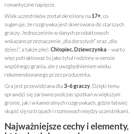
romantyczne napięcie.
Wiek uczestników został określony na
17+
, co
sugeruje, że rozgrywka jest skierowana do starszych
graczy. Jednocześnie w danych produktowych
wskazano przeznaczenie „dla dorosłych” oraz „dla
dzieci”, a także płeć:
Chłopiec, Dziewczynka
– warto
więc potraktować to jako tytuł rodzinny w sensie
wspólnego grania, ale z uwzględnieniem wieku
rekomendowanego przez producenta.
Gra jest przewidziana dla
3–6 graczy
. Dzięki temu
sprawdzi się zarówno podczas spotkań w większym
gronie, jak i w kameralnych rozgrywkach, gdzie łatwiej
skupić się na tropach i rozmowach między uczestnikami.
Najważniejsze cechy i elementy,