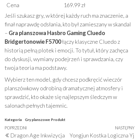
Cena
169.99 zł
Jeśli szukasz gry, w której każdy ruch ma znaczenie, a
finał naprawdę odsłania, kto był zamieszany w skandal
–
Gra planszowa Hasbro Gaming Cluedo
Bridgertonowie F5700
łączy klasyczne Cluedo z
historią pełną plotek i emocji. To tytuł, który zachęca
do dyskusji, wymiany podejrzeń i sprawdzania, czy
twoja teoria ma podstawy.
Wybierz ten model, gdy chcesz podkręcić wieczór
planszówkowy odrobiną dramatycznej atmosfery i
sprawdzić, kto okaże się najlepszym śledczym w
salonach pełnych tajemnic.
Kategoria
Gry planszowe
Produkt
Nawigacja
Poprzedni
POPRZEDNI
NASTĘPNY
N
Dragon Age Inkwizycja
Yongjun Kostka Logiczna Yj
wpis
w