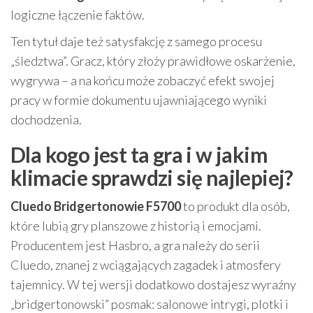
logiczne łączenie faktów.
Ten tytuł daje też satysfakcję z samego procesu
„śledztwa”. Gracz, który złoży prawidłowe oskarżenie,
wygrywa – a na końcu może zobaczyć efekt swojej
pracy w formie dokumentu ujawniającego wyniki
dochodzenia.
Dla kogo jest ta gra i w jakim
klimacie sprawdzi się najlepiej?
Cluedo Bridgertonowie F5700
to produkt dla osób,
które lubią gry planszowe z historią i emocjami.
Producentem jest Hasbro, a gra należy do serii
Cluedo, znanej z wciągających zagadek i atmosfery
tajemnicy. W tej wersji dodatkowo dostajesz wyraźny
„bridgertonowski” posmak: salonowe intrygi, plotki i