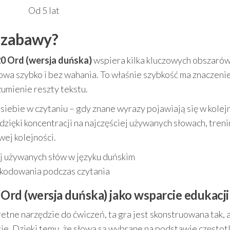
Od 5 lat
s zabawy?
 Ord (wersja duńska)
wspiera kilka kluczowych obszarów
owa szybko i bez wahania. To właśnie szybkość ma znaczenie
umienie reszty tekstu.
ebie w czytaniu – gdy znane wyrazy pojawiają się w kolej
dzięki koncentracji na najczęściej używanych słowach, treni
wej kolejności.
j używanych słów w języku duńskim
ekodowania podczas czytania
d (wersja duńska) jako wsparcie edukacji
kretne narzędzie do ćwiczeń, ta gra jest skonstruowana tak, 
cje. Dzięki temu, że słowa są wybrane na podstawie częstot