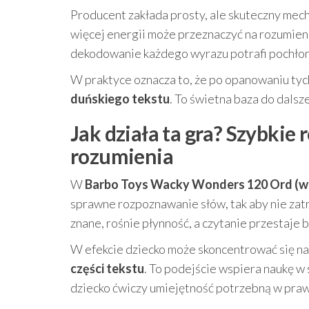
Producent zakłada prosty, ale skuteczny mech
więcej energii może przeznaczyć na rozumienie
dekodowanie każdego wyrazu potrafi pochłon
W praktyce oznacza to, że po opanowaniu tyc
duńskiego tekstu
. To świetna baza do dals
Jak działa ta gra? Szybkie
rozumienia
W
Barbo Toys Wacky Wonders 120 Ord (we
sprawne rozpoznawanie słów, tak aby nie zat
znane, rośnie płynność, a czytanie przestaje
W efekcie dziecko może skoncentrować się na
części tekstu
. To podejście wspiera naukę w
dziecko ćwiczy umiejętność potrzebną w praw