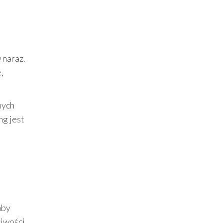
 naraz.
,
nych
ng jest
aby
liwości