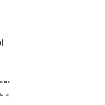
)
nders
ka się