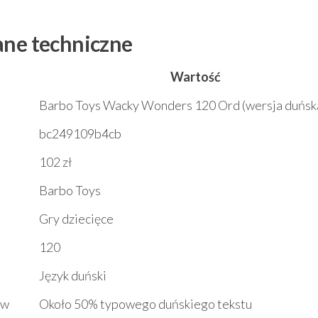
ane techniczne
Wartość
Barbo Toys Wacky Wonders 120 Ord (wersja duńsk
bc249109b4cb
102 zł
Barbo Toys
Gry dziecięce
120
Język duński
ów
Około 50% typowego duńskiego tekstu