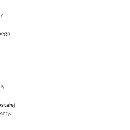
m
dy
wego
się
stałej
enty,