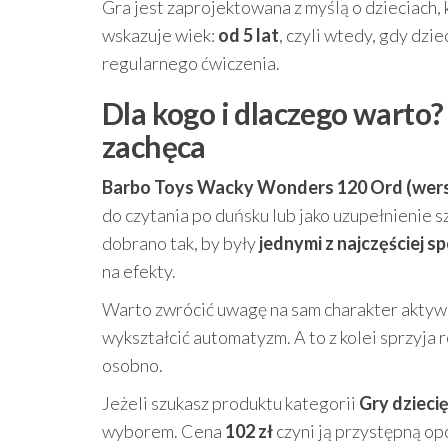
Gra jest zaprojektowana z myślą o dzieciach
wskazuje wiek:
od 5 lat
, czyli wtedy, gdy dz
regularnego ćwiczenia.
Dla kogo i dlaczego warto?
zachęca
Barbo Toys Wacky Wonders 120 Ord (wers
do czytania po duńsku lub jako uzupełnienie 
dobrano tak, by były
jednymi z najczęściej 
na efekty.
Warto zwrócić uwagę na sam charakter aktywn
wykształcić automatyzm. A to z kolei sprzyja 
osobno.
Jeżeli szukasz produktu kategorii
Gry dzieci
wyborem. Cena
102 zł
czyni ją przystępną op