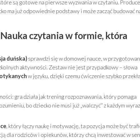
, które są gotowe na pierwsze wyzwania w czytaniu. Produc
iecko ma już odpowiednie podstawy i może zacząć budować 
 Nauka czytania w formie, która
ja duńska)
sprawdzi się w domowej nauce, w przygotowan
szkolnych aktywności. Zestaw nie jest przypadkowy – słowa
spotykanych
w języku, dzięki czemu ćwiczenie szybko przekła
ości: gra działa jak trening rozpoznawania, który pomaga
rozumieniu, bo dziecko nie musi już „walczyć” z każdym wyr
ęce
, który łączy naukę i motywację, ta pozycja może być tra
cją dla rodziców i opiekunów, którzy chcą inwestować w s