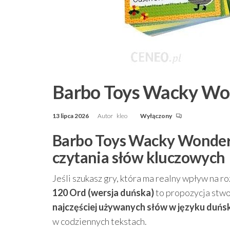
Barbo Toys Wacky Won
13 lipca 2026
Autor
kleo
Wyłączony
Barbo Toys Wacky Wonders
czytania słów kluczowych
Jeśli szukasz gry, która ma realny wpływ na r
120 Ord (wersja duńska)
to propozycja stwo
najczęściej używanych słów w języku duńs
w codziennych tekstach.