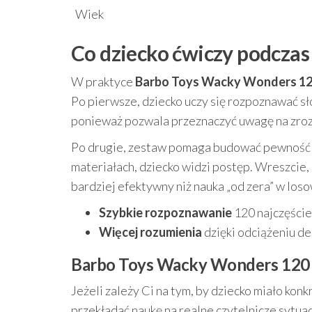
Wiek
Co dziecko ćwiczy podcza
W praktyce
Barbo Toys Wacky Wonders 120
Po pierwsze, dziecko uczy się rozpoznawać sł
ponieważ pozwala przeznaczyć uwagę na zroz
Po drugie, zestaw pomaga budować pewność si
materiałach, dziecko widzi postęp. Wreszcie, 
bardziej efektywny niż nauka „od zera” w loso
Szybkie rozpoznawanie
120 najczęście
Więcej rozumienia
dzięki odciążeniu d
Barbo Toys Wacky Wonders 120 Or
Jeżeli zależy Ci na tym, by dziecko miało kon
przekładać naukę na realne czytelnicze sytua