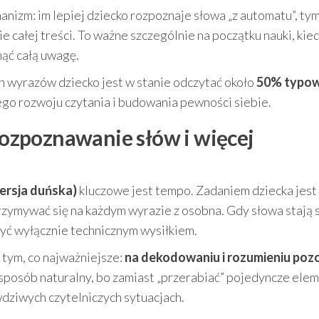
anizm: im lepiej dziecko rozpoznaje słowa „z automatu”, ty
 całej treści. To ważne szczególnie na początku nauki, kie
ąć całą uwagę.
h wyrazów dziecko jest w stanie odczytać około
50% typo
zego rozwoju czytania i budowania pewności siebie.
 rozpoznawanie słów i więcej
rsja duńska)
kluczowe jest tempo. Zadaniem dziecka jest
rzymywać się na każdym wyrazie z osobna. Gdy słowa stają 
 być wyłącznie technicznym wysiłkiem.
 tym, co najważniejsze:
na dekodowaniu i rozumieniu pozo
 sposób naturalny, bo zamiast „przerabiać” pojedyncze elem
dziwych czytelniczych sytuacjach.