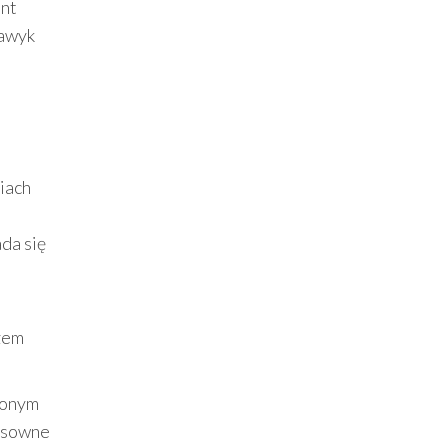
ent
nawyk
iach
da się
azem
fionym
ensowne