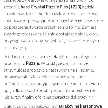
złożeniu,
bard Crystal Puzzle Pies (1223)
będzie
strzałem w dziesiątkę. To puzzle 3D w kształcie psa,
zbudowane z precyzyjnie dobranych elementów, które
po połączeniu tworzą przestrzenną formę. Zamiast
zwykłego obrazka na ścianie dostajesz obiekt, który
przyciąga wzrok i daje satysfakcję już od pierwszych
ruchów ręką.
Producentem zestawu jest
Bard
, a sama kategoria
produktu to
Puzzle
. W praktyce oznacza to, że
otrzymujesz propozycję nastawioną na składanie,
dopasowanie i cieszenie się procesem — bez
pośpiechu, za to z przyjemnym skupieniem. To świetna
opcja dla osób, które lubią układanki przestrzenne i
lubią, gdy finalny efekt ma charakter dekoracyjny.
Całość została zapakowana w
atrakcyjne kartonowe