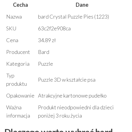
Cecha
Dane
Nazwa
bard Crystal Puzzle Pies (1223)
SKU
63c2f2e908ca
Cena
34.89 zł
Producent
Bard
Kategoria
Puzzle
Typ
Puzzle 3D w kształcie psa
produktu
Opakowanie
Atrakcyjne kartonowe pudełko
Ważna
Produkt nieodpowiedni dla dzieci
informacja
poniżej 3 roku życia
Dlaczego warto wybrać bard