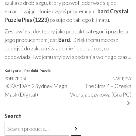
szukasz drobiazgu, który pozwoli oderwać się od
ekranu i zająć dłonie czymś przyjemnym,
bard Crystal
Puzzle Pies (1223)
pasuje do takiego klimatu.
Zestaw jest dostępny jako produkt kategorii puzzle, a
jego producentem jest
Bard
. Dzięki temu możesz
podejść do zakupu świadomie i dobrać coś, co
odpowiada Twojemu stylowi spędzania wolnego czasu.
Kategoria
Produkt
Puzzle
Nawigacja
Poprzedni
POPRZEDNI
NASTĘPNY
N
PAYDAY 2 Sydney Mega
The Sims 4 – Czeska
wpisu
wpis
w
Mask (Digital)
Wersja Językowa (Gra PC)
Search