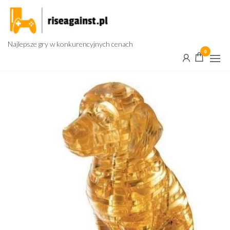
Przejdź
do
treści
Najlepsze gry w konkurencyjnych cenach
0