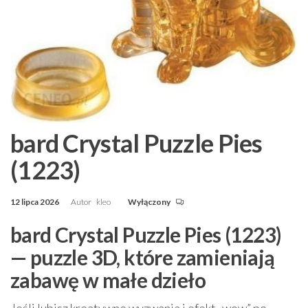
bard Crystal Puzzle Pies
(1223)
12 lipca 2026
Autor
kleo
Wyłączony
bard Crystal Puzzle Pies (1223)
— puzzle 3D, które zamieniają
zabawę w małe dzieło
Jeśli lubisz kreatywne wyzwania i efekt „wow” po