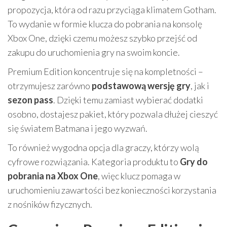
propozycja, która od razu przyciąga klimatem Gotham.
To wydanie w formie klucza do pobrania na konsolę
Xbox One, dzięki czemu możesz szybko przejść od
zakupu do uruchomienia gry na swoim koncie.
Premium Edition koncentruje się na kompletności –
otrzymujesz zarówno
podstawową wersję gry
, jak i
sezon pass
. Dzięki temu zamiast wybierać dodatki
osobno, dostajesz pakiet, który pozwala dłużej cieszyć
się światem Batmana i jego wyzwań.
To również wygodna opcja dla graczy, którzy wolą
cyfrowe rozwiązania. Kategoria produktu to
Gry do
pobrania na Xbox One
, więc klucz pomaga w
uruchomieniu zawartości bez konieczności korzystania
z nośników fizycznych.