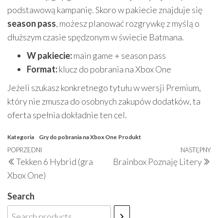
podstawową kampanię. Skoro w pakiecie znajduje się
season pass
, możesz planować rozgrywkę z myślą o
dłuższym czasie spędzonym w świecie Batmana.
W pakiecie:
main game + season pass
Format:
klucz do pobrania na Xbox One
Jeżeli szukasz konkretnego tytułu w wersji Premium,
który nie zmusza do osobnych zakupów dodatków, ta
oferta spełnia dokładnie ten cel.
Kategoria
Gry do pobrania na Xbox One
Produkt
Nawigacja
Poprzedni
POPRZEDNI
NASTĘPNY
N
Tekken 6 Hybrid (gra
Brainbox Poznaję Litery
wpisu
wpis
w
Xbox One)
Search