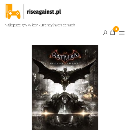
Przejdź
do
treści
Najlepsze gry w konkurencyjnych cenach
0