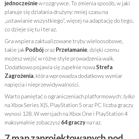
jednocześnie
w rozgrywce. To zmienia sposób, w jaki
planuje się działania drużyny: mniej czasu na
„ustawianie wszystkiego”, więcej na adaptację do tego,
co dzieje się tu i teraz.
Gra wspiera zaktualizowane tryby wieloosobowe,
takie jak
Podbój
oraz
Przełamanie
, dzięki czemu
możesz wejść w różne style prowadzenia walk.
Dodatkowo pojawia się zupełnie nowa
Strefa
Zagrożenia
, która wprowadza dodatkowy wymiar
napięcia i nieprzewidywalności.
Warto pamiętać o ograniczeniach platformowych:
tylko
na Xbox Series X|S, PlayStation 5 oraz PC liczba graczy
wynosi 128. W wersjach na Xbox One i PlayStation 4
maksymalnie zobaczysz
64 graczy
na raz.
7 map zaprojektowanych pod