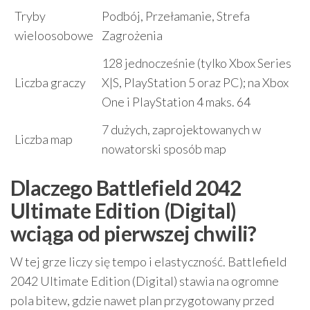
Tryby
Podbój, Przełamanie, Strefa
wieloosobowe
Zagrożenia
128 jednocześnie (tylko Xbox Series
Liczba graczy
X|S, PlayStation 5 oraz PC); na Xbox
One i PlayStation 4 maks. 64
7 dużych, zaprojektowanych w
Liczba map
nowatorski sposób map
Dlaczego Battlefield 2042
Ultimate Edition (Digital)
wciąga od pierwszej chwili?
W tej grze liczy się tempo i elastyczność. Battlefield
2042 Ultimate Edition (Digital) stawia na ogromne
pola bitew, gdzie nawet plan przygotowany przed