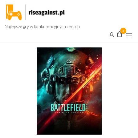
Przejdź
do
treści
Najlepsze gry w konkurencyjnych cenach
0