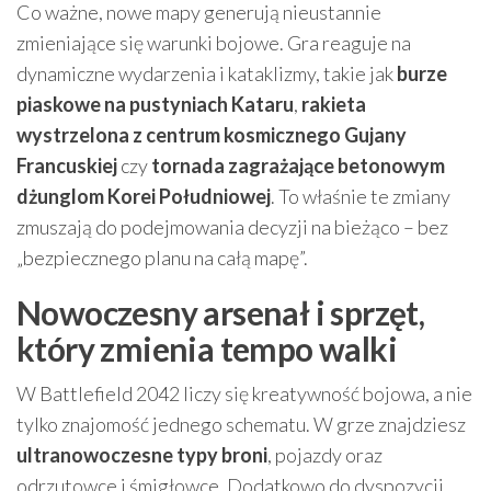
Co ważne, nowe mapy generują nieustannie
zmieniające się warunki bojowe. Gra reaguje na
dynamiczne wydarzenia i kataklizmy, takie jak
burze
piaskowe na pustyniach Kataru
,
rakieta
wystrzelona z centrum kosmicznego Gujany
Francuskiej
czy
tornada zagrażające betonowym
dżunglom Korei Południowej
. To właśnie te zmiany
zmuszają do podejmowania decyzji na bieżąco – bez
„bezpiecznego planu na całą mapę”.
Nowoczesny arsenał i sprzęt,
który zmienia tempo walki
W Battlefield 2042 liczy się kreatywność bojowa, a nie
tylko znajomość jednego schematu. W grze znajdziesz
ultranowoczesne typy broni
, pojazdy oraz
odrzutowce i śmigłowce. Dodatkowo do dyspozycji