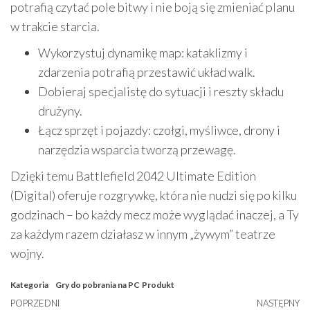
potrafią czytać pole bitwy i nie boją się zmieniać planu
w trakcie starcia.
Wykorzystuj dynamikę map: kataklizmy i
zdarzenia potrafią przestawić układ walk.
Dobieraj specjalistę do sytuacji i reszty składu
drużyny.
Łącz sprzęt i pojazdy: czołgi, myśliwce, drony i
narzędzia wsparcia tworzą przewagę.
Dzięki temu Battlefield 2042 Ultimate Edition
(Digital) oferuje rozgrywkę, która nie nudzi się po kilku
godzinach – bo każdy mecz może wyglądać inaczej, a Ty
za każdym razem działasz w innym „żywym” teatrze
wojny.
Kategoria
Gry do pobrania na PC
Produkt
Nawigacja
Poprzedni
POPRZEDNI
NASTĘPNY
N