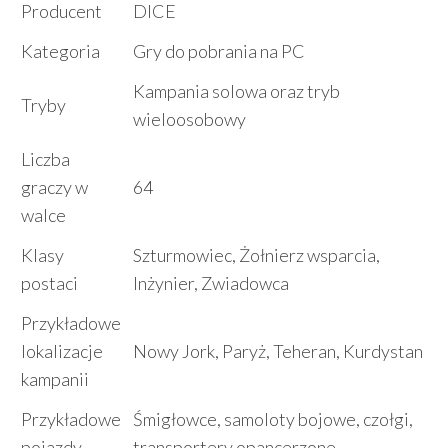
Producent
DICE
Kategoria
Gry do pobrania na PC
Kampania solowa oraz tryb
Tryby
wieloosobowy
Liczba
graczy w
64
walce
Klasy
Szturmowiec, Żołnierz wsparcia,
postaci
Inżynier, Zwiadowca
Przykładowe
lokalizacje
Nowy Jork, Paryż, Teheran, Kurdystan
kampanii
Przykładowe
Śmigłowce, samoloty bojowe, czołgi,
pojazdy
transportery opancerzone