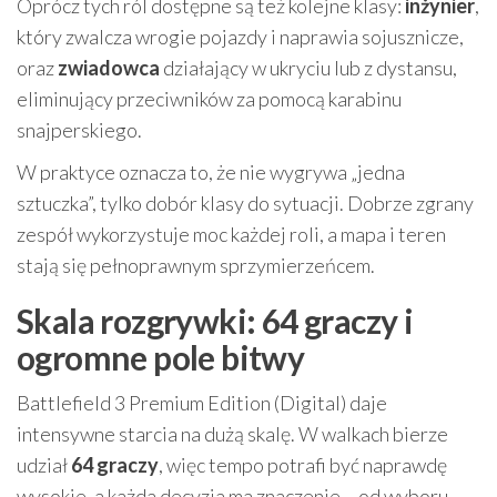
Oprócz tych ról dostępne są też kolejne klasy:
inżynier
,
który zwalcza wrogie pojazdy i naprawia sojusznicze,
oraz
zwiadowca
działający w ukryciu lub z dystansu,
eliminujący przeciwników za pomocą karabinu
snajperskiego.
W praktyce oznacza to, że nie wygrywa „jedna
sztuczka”, tylko dobór klasy do sytuacji. Dobrze zgrany
zespół wykorzystuje moc każdej roli, a mapa i teren
stają się pełnoprawnym sprzymierzeńcem.
Skala rozgrywki: 64 graczy i
ogromne pole bitwy
Battlefield 3 Premium Edition (Digital) daje
intensywne starcia na dużą skalę. W walkach bierze
udział
64 graczy
, więc tempo potrafi być naprawdę
wysokie, a każda decyzja ma znaczenie – od wyboru