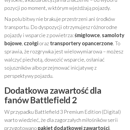
pozycji po moment, w którym wjeżdżają pojazdy.
Na polu bitwy nie brakuje przestrzeni ani środków
transportu. Do dyspozycji otrzymujesz różnorodne
pojazdy i wsparcie z powietrza:
śmigłowce
,
samoloty
bojowe
,
czołgi
oraz
transportery opancerzone
. To
sprawia, że rozgrywka jest wielowymiarowa – możesz
walczyć piechotą, dowozić wsparcie, osłaniać
sojuszników albo przejmować inicjatywę z
perspektywy pojazdu.
Dodatkowa zawartość dla
fanów Battlefield 2
W przypadku Battlefield 3 Premium Edition (Digital)
warto wiedzieć, że dla zagorzałych miłośników serii
przygotowano
pakiet dodatkowej zawartości
.