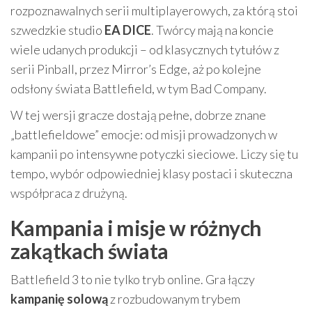
rozpoznawalnych serii multiplayerowych, za którą stoi
szwedzkie studio
EA DICE
. Twórcy mają na koncie
wiele udanych produkcji – od klasycznych tytułów z
serii Pinball, przez Mirror’s Edge, aż po kolejne
odsłony świata Battlefield, w tym Bad Company.
W tej wersji gracze dostają pełne, dobrze znane
„battlefieldowe” emocje: od misji prowadzonych w
kampanii po intensywne potyczki sieciowe. Liczy się tu
tempo, wybór odpowiedniej klasy postaci i skuteczna
współpraca z drużyną.
Kampania i misje w różnych
zakątkach świata
Battlefield 3 to nie tylko tryb online. Gra łączy
kampanię solową
z rozbudowanym trybem