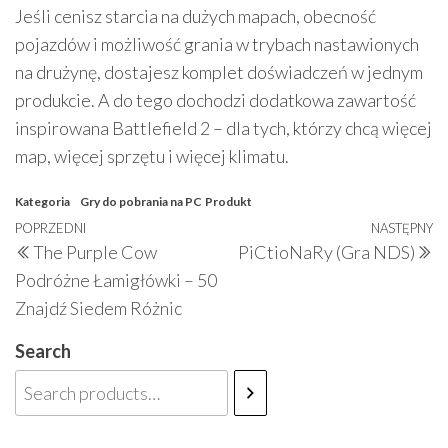
Jeśli cenisz starcia na dużych mapach, obecność
pojazdów i możliwość grania w trybach nastawionych
na drużynę, dostajesz komplet doświadczeń w jednym
produkcie. A do tego dochodzi dodatkowa zawartość
inspirowana Battlefield 2 – dla tych, którzy chcą więcej
map, więcej sprzętu i więcej klimatu.
Kategoria
Gry do pobrania na PC
Produkt
Nawigacja
Poprzedni
POPRZEDNI
NASTĘPNY
N
The Purple Cow
PiCtioNaRy (Gra NDS)
wpisu
wpis
w
Podróżne Łamigłówki – 50
Znajdź Siedem Różnic
Search