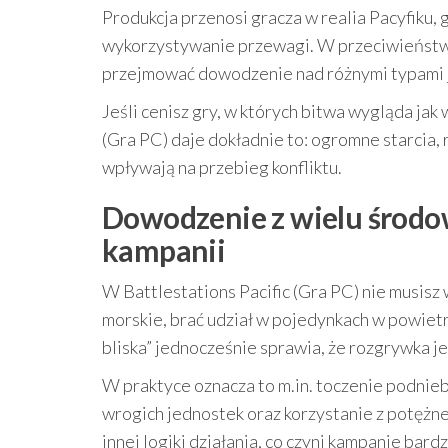
Produkcja przenosi gracza w realia Pacyfiku, 
wykorzystywanie przewagi. W przeciwieństwie 
przejmować dowodzenie nad różnymi typami je
Jeśli cenisz gry, w których bitwa wygląda jak
(Gra PC) daje dokładnie to: ogromne starcia, 
wpływają na przebieg konfliktu.
Dowodzenie z wielu środowi
kampanii
W Battlestations Pacific (Gra PC) nie musisz
morskie, brać udział w pojedynkach w powietrz
bliska” jednocześnie sprawia, że rozgrywka j
W praktyce oznacza to m.in. toczenie podnie
wrogich jednostek oraz korzystanie z potężn
innej logiki działania, co czyni kampanie bard