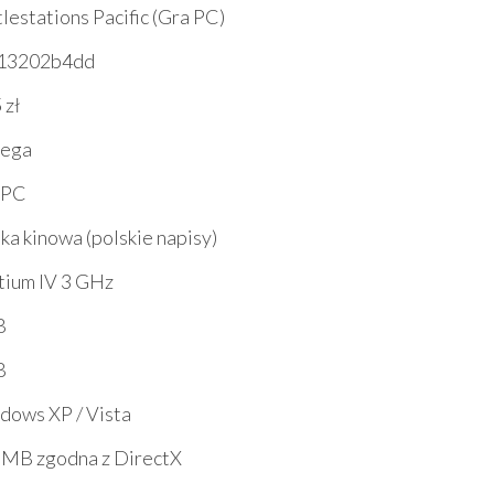
lestations Pacific (Gra PC)
13202b4dd
 zł
ega
 PC
ka kinowa (polskie napisy)
tium IV 3 GHz
B
B
dows XP / Vista
 MB zgodna z DirectX