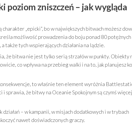
ki poziom zniszczeń – jak wygląda
ją charakter „epicki”, bo w największych bitwach możesz do
dkreśla możliwość prowadzenia do boju ponad 80 potężnych
 a także tych wspierających działania na lądzie.
, że bitwa nie jest tylko serią strzałów w punkty. Obiekty 
wicie, co wpływa na przebieg walki i na to, jak planujesz k
a konsekwencje, to właśnie ten element wyróżnia Battlestat
i i sprawia, że bitwy na Oceanie Spokojnym są czymś więcej
ek działań – w kampanii, w misjach dodatkowych i w trybach
askoczyć nawet doświadczonych graczy.