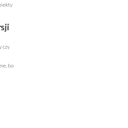
biekty
sji
y czy
żne, bo