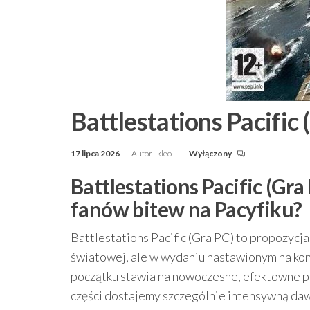
Battlestations Pacific 
17 lipca 2026
Autor
kleo
Wyłączony
Battlestations Pacific (Gra
fanów bitew na Pacyfiku?
Battlestations Pacific (Gra PC) to propozycja 
światowej, ale w wydaniu nastawionym na kont
początku stawia na nowoczesne, efektowne pod
części dostajemy szczególnie intensywną dawkę