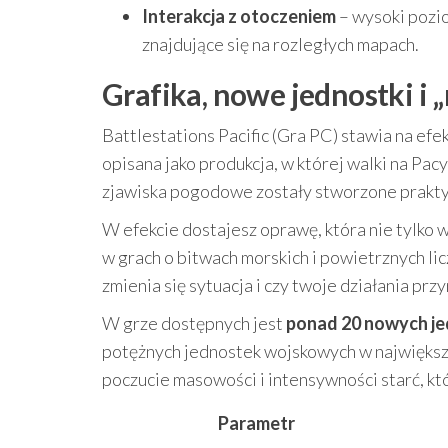
Interakcja z otoczeniem
– wysoki pozi
znajdujące się na rozległych mapach.
Grafika, nowe jednostki i „
Battlestations Pacific (Gra PC) stawia na ef
opisana jako produkcja, w której walki na Pac
zjawiska pogodowe zostały stworzone praktyc
W efekcie dostajesz oprawę, która nie tylko 
w grach o bitwach morskich i powietrznych licz
zmienia się sytuacja i czy twoje działania prz
W grze dostępnych jest
ponad 20 nowych j
potężnych jednostek wojskowych w największy
poczucie masowości i intensywności starć, kt
Parametr