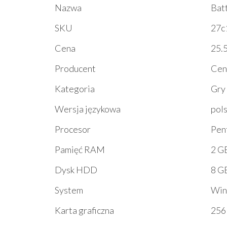
Nazwa
Batt
SKU
27c
Cena
25.5
Producent
Cen
Kategoria
Gry
Wersja językowa
pols
Procesor
Pen
Pamięć RAM
2 G
Dysk HDD
8 G
System
Win
Karta graficzna
256