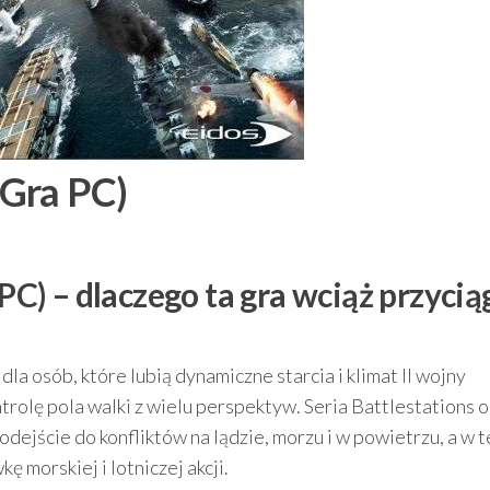
(Gra PC)
 PC) – dlaczego ta gra wciąż przycią
dla osób, które lubią dynamiczne starcia i klimat II wojny
rolę pola walki z wielu perspektyw. Seria Battlestations 
ejście do konfliktów na lądzie, morzu i w powietrzu, a w t
 morskiej i lotniczej akcji.