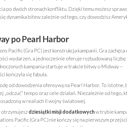
cia po dwóch stronach konfliktu. Dzięki temu możesz spraw
a się dynamika bitew zależnie od tego, czy dowodzisz Amery
ay po Pearl Harbor
ns Pacific (Gra PC) jest konstrukcja kampanii. Gra zachęca
ności wydarzeń, a jednocześnie oferuje rozbudowaną liczbę
noczonych kampania startuje w trakcie bitwy o Midway –
ci kończyła się fabuła.
godę od dowodzenia ofensywą na Pearl Harbor. To istotne, 
ej „odczuć” tempo oraz cele działań. Niezależnie od tego, k
 osadzoną w realiach II wojny światowej.
o otrzymujesz
dziesiątki misji dodatkowych
w trybie kampa
tions Pacific (Gra PC) nie kończy się na pierwszym przejśc