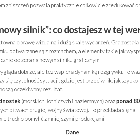
om zniszczeń pozwala praktycznie całkowicie zredukować o
nowy silnik”: co dostajesz w tej wer
ektowną oprawę wizualną i dużą skalę wydarzeń. Gra została
yfiku odtwarzane są z rozmachem, a elementy takie jak wysp
znie od zera na nowym silniku graficznym.
wygląda dobrze, ale też wspiera dynamikę rozgrywki. To wa
y się czytelność sytuacji: gdzie jest przeciwnik, jak szybko
ynoszą oczekiwany rezultat.
ednostek
(morskich, lotniczych i naziemnych) oraz
ponad 80
ch bitwach drugiej wojny światowej. To przekłada się na
óre trudno pomylić z mniejszymi produkcjami.
Dane