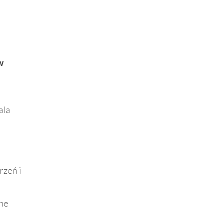
w
ala
rzeń i
żne