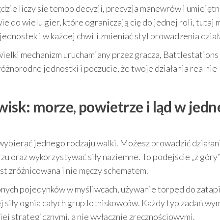
gdzie liczy się tempo decyzji, precyzja manewrów i umiejęt
do wielu gier, które ograniczają cię do jednej roli, tutaj
dnostek i w każdej chwili zmieniać styl prowadzenia dział
 wielki mechanizm uruchamiany przez gracza, Battlestations 
różnorodne jednostki i poczucie, że twoje działania realnie
sk: morze, powietrze i ląd w jedn
 wybierać jednego rodzaju walki. Możesz prowadzić działan
u oraz wykorzystywać siły naziemne. To podejście „z góry” 
est zróżnicowana i nie męczy schematem.
bnych pojedynków w myśliwcach, używanie torped do zatap
ej siły ognia całych grup lotniskowców. Każdy typ zadań w
ziej strategicznymi, a nie wyłącznie zręcznościowymi.