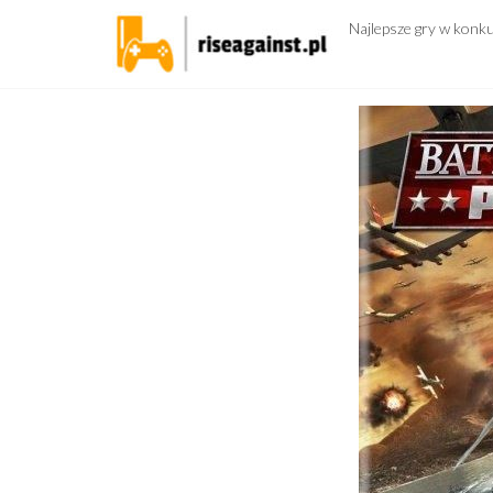
Przejdź
Najlepsze gry w konk
do
treści