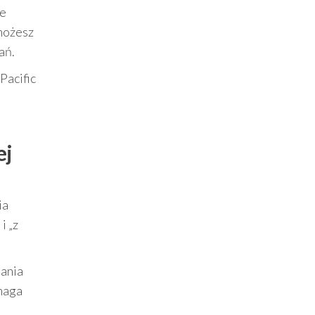
ne
 możesz
ań.
Pacific
ej
ia
i „z
iania
ymaga