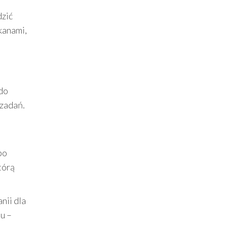
dzić
kanami,
 do
 zadań.
bo
tórą
nii dla
iu –