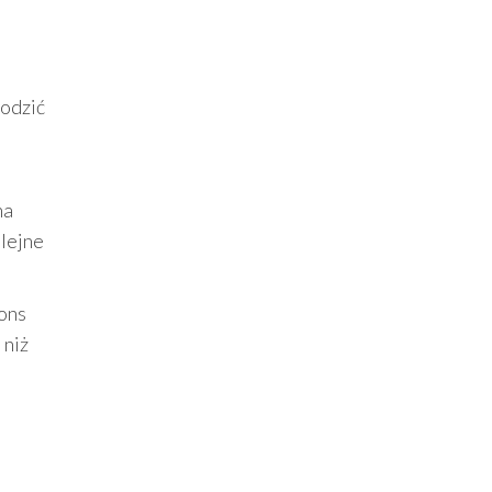
wodzić
na
olejne
ions
 niż