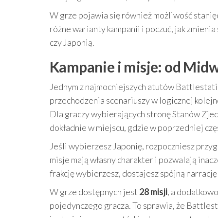
W grze pojawia się również możliwość stanię
różne warianty kampanii i poczuć, jak zmieni
czy Japonią.
Kampanie i misje: od Midw
Jednym z najmocniejszych atutów Battlestatio
przechodzenia scenariuszy w logicznej kolej
Dla graczy wybierających stronę Stanów Zjed
dokładnie w miejscu, gdzie w poprzedniej częś
Jeśli wybierzesz Japonię, rozpoczniesz przy
misje mają własny charakter i pozwalają inacz
frakcję wybierzesz, dostajesz spójną narrację
W grze dostępnych jest
28 misji
, a dodatkow
pojedynczego gracza. To sprawia, że Battlesta