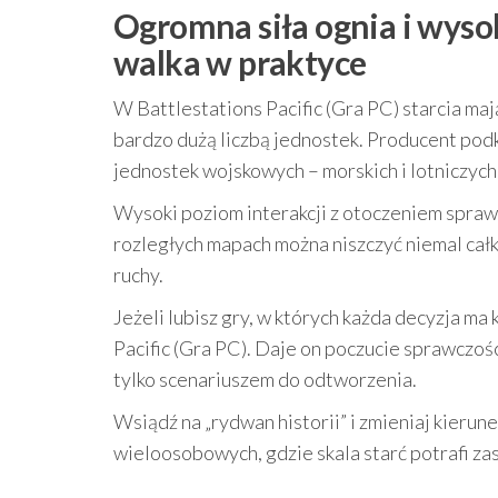
Ogromna siła ognia i wyso
walka w praktyce
W Battlestations Pacific (Gra PC) starcia ma
bardzo dużą liczbą jednostek. Producent po
jednostek wojskowych – morskich i lotniczych,
Wysoki poziom interakcji z otoczeniem sprawia
rozległych mapach można niszczyć niemal całko
ruchy.
Jeżeli lubisz gry, w których każda decyzja m
Pacific (Gra PC). Daje on poczucie sprawczośc
tylko scenariuszem do odtworzenia.
Wsiądź na „rydwan historii” i zmieniaj kierun
wieloosobowych, gdzie skala starć potrafi z