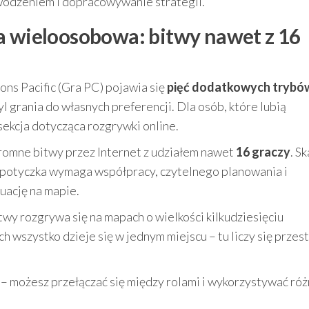
wodzeniem i dopracowywanie strategii.
a wieloosobowa: bitwy nawet z 16
ons Pacific (Gra PC) pojawia się
pięć dodatkowych trybó
l grania do własnych preferencji. Dla osób, które lubią
sekcja dotycząca rozgrywki online.
omne bitwy przez Internet z udziałem nawet
16 graczy
. Sk
da potyczka wymaga współpracy, czytelnego planowania i
uację na mapie.
twy rozgrywa się na mapach o wielkości kilkudziesięciu
h wszystko dzieje się w jednym miejscu – tu liczy się przest
– możesz przełączać się między rolami i wykorzystywać ró