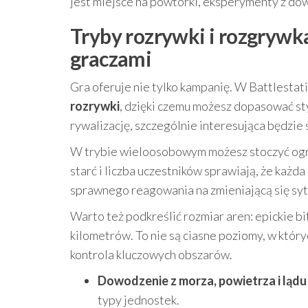
jest miejsce na powtórki, eksperymenty z do
Tryby rozrywki i rozgrywk
graczami
Gra oferuje nie tylko kampanię. W Battlestati
rozrywki
, dzięki czemu możesz dopasować sty
rywalizację, szczególnie interesująca będzie 
W trybie wieloosobowym możesz stoczyć ogr
starć i liczba uczestników sprawiają, że każ
sprawnego reagowania na zmieniającą się syt
Warto też podkreślić rozmiar aren: epickie bi
kilometrów. To nie są ciasne poziomy, w któryc
kontrola kluczowych obszarów.
Dowodzenie z morza, powietrza i lądu
typy jednostek.