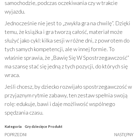
samochodzie, podczas oczekiwania czy w trakcie
wyjazdu.
Jednocześnie nie jest to „zwykła gra na chwilę”. Dzięki
temu, że książka i gra tworzą całość, materiał może
służyć jako cykl: kilka sesji w różne dni, z powrotem do
tych samych kompetencji, ale w innej formie. To
właśnie sprawia, że „Bawię Się W Spostrzegawczość”
ma szansę stać się jedną z tych pozycji, do których się
wraca.
Jeśli chcesz, by dziecko rozwijało spostrzegawczość w
przyjaznym rytmie zabawy, ten zestaw spełnia swoją
rolę: edukuje, bawi i daje możliwość wspólnego
spędzania czasu.
Kategoria
Gry dziecięce
Produkt
Nawigacja
Poprzedni
POPRZEDNI
NASTĘPNY
N