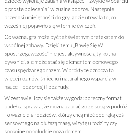
dziecko wykonuje zadania w książce – zwykle w oparciu
o proste polecenia i wizualne bodźce. Następnie
przenosi umiejętności do gry, gdzie utrwala to, co
wcześniej pojawiło się w formie ćwiczeń.
Co ważne, gra może być też świetnym pretekstem do
wspólnej zabawy. Dzięki temu „Bawię Się W
Spostrzegawczość” nie jest aktywnością tylko „na
dywanie”, ale może stać się elementem domowego
czasu spędzanego razem. W praktyce oznacza to
więcej rozmów, śmiechu i naturalnego wsparcia w
nauce – bez presji i bez nudy.
W zestawie liczy się także wygoda: poręczny format
pudełka sprawia, że można zabrać go ze sobą w podróż.
To ważne dla rodziców, którzy chcą mieć pod ręką coś
sensownego na dłuższą trasę, wizytę u rodziny czy
spokojne popołudnie poza domem.