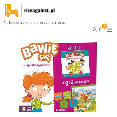
Przejdź
do
treści
Najlepsze gry w konkurencyjnych cenach
0