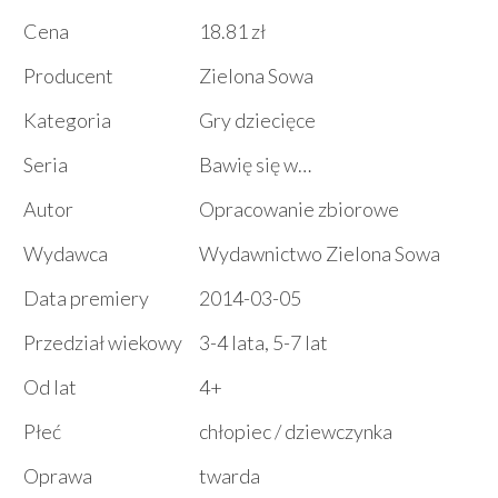
Cena
18.81 zł
Producent
Zielona Sowa
Kategoria
Gry dziecięce
Seria
Bawię się w…
Autor
Opracowanie zbiorowe
Wydawca
Wydawnictwo Zielona Sowa
Data premiery
2014-03-05
Przedział wiekowy
3-4 lata, 5-7 lat
Od lat
4+
Płeć
chłopiec / dziewczynka
Oprawa
twarda