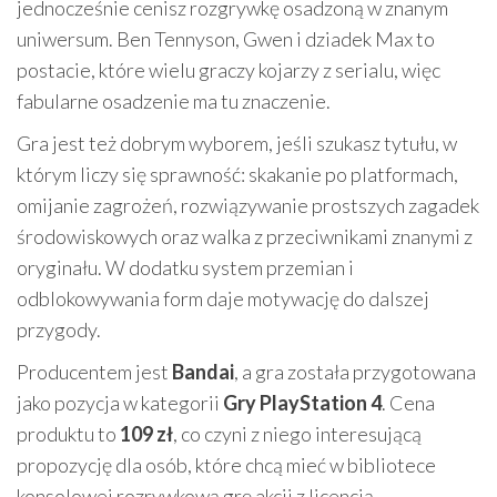
jednocześnie cenisz rozgrywkę osadzoną w znanym
uniwersum. Ben Tennyson, Gwen i dziadek Max to
postacie, które wielu graczy kojarzy z serialu, więc
fabularne osadzenie ma tu znaczenie.
Gra jest też dobrym wyborem, jeśli szukasz tytułu, w
którym liczy się sprawność: skakanie po platformach,
omijanie zagrożeń, rozwiązywanie prostszych zagadek
środowiskowych oraz walka z przeciwnikami znanymi z
oryginału. W dodatku system przemian i
odblokowywania form daje motywację do dalszej
przygody.
Producentem jest
Bandai
, a gra została przygotowana
jako pozycja w kategorii
Gry PlayStation 4
. Cena
produktu to
109 zł
, co czyni z niego interesującą
propozycję dla osób, które chcą mieć w bibliotece
konsolowej rozrywkową grę akcji z licencją.