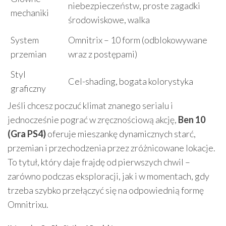
niebezpieczeństw, proste zagadki
mechaniki
środowiskowe, walka
System
Omnitrix – 10 form (odblokowywane
przemian
wraz z postępami)
Styl
Cel-shading, bogata kolorystyka
graficzny
Jeśli chcesz poczuć klimat znanego serialu i
jednocześnie pograć w zręcznościową akcję,
Ben 10
(Gra PS4)
oferuje mieszankę dynamicznych starć,
przemian i przechodzenia przez zróżnicowane lokacje.
To tytuł, który daje frajdę od pierwszych chwil –
zarówno podczas eksploracji, jak i w momentach, gdy
trzeba szybko przełączyć się na odpowiednią formę
Omnitrixu.