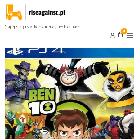
Przejdź
do
treści
Najlepsze gry w konkurencyjnych cenach
0