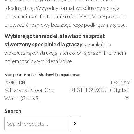
idealną ciszę. Wygodny format wokółuszny sprzyja
utrzymaniu komfortu, a mikrofon Meta Voice pozwala
prowadzić rozmowy bez zbędnego podkręcania głosu.
Wybierając ten model, stawiasz na sprzęt
stworzony specjalnie dla graczy
: z zamkniętą,
wokółuszną konstrukcją, stereofonią oraz mikrofonem
pojemnościowym Meta Voice.
Kategoria
Produkt
Słuchawki komputerowe
Nawigacja
Poprzedni
POPRZEDNI
NASTĘPNY
N
Harvest Moon One
RESTLESS SOUL (Digital)
wpisu
wpis
w
World (Gra NS)
Search