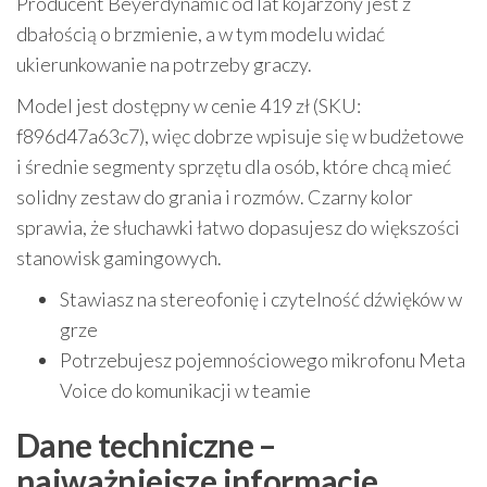
Producent Beyerdynamic od lat kojarzony jest z
dbałością o brzmienie, a w tym modelu widać
ukierunkowanie na potrzeby graczy.
Model jest dostępny w cenie 419 zł (SKU:
f896d47a63c7), więc dobrze wpisuje się w budżetowe
i średnie segmenty sprzętu dla osób, które chcą mieć
solidny zestaw do grania i rozmów. Czarny kolor
sprawia, że słuchawki łatwo dopasujesz do większości
stanowisk gamingowych.
Stawiasz na stereofonię i czytelność dźwięków w
grze
Potrzebujesz pojemnościowego mikrofonu Meta
Voice do komunikacji w teamie
Dane techniczne –
najważniejsze informacje