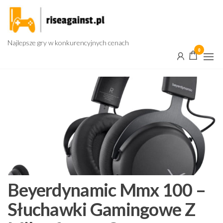
Przejdź
do
treści
Najlepsze gry w konkurencyjnych cenach
0
Beyerdynamic Mmx 100 –
Słuchawki Gamingowe Z