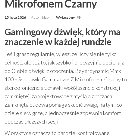
Mikrofonem Czarny
15 lipca 2026
Autor
kleo
Wyłączony
Gamingowy dźwięk, który ma
znaczenie w każdej rundzie
Jeśli grasz regularnie, wiesz, że liczy się nie tylko
celność, ale też to, jak szybko i precyzyjnie docierają
do Ciebie dźwięki z otoczenia. Beyerdynamic Mmx
100 – Słuchawki Gamingowe Z Mikrofonem Czarny to
stereofoniczne słuchawki wokółuszne o konstrukcji
zamkniętej, zaprojektowane z myślą o graczach.
Zamknięta budowa pomaga skupić uwagę na tym, co
dzieje się w grze, a jednocześnie zapewnia komfort
podczas dłuższych sesji.
W praktyce oznacza to bardziej kontrolowane