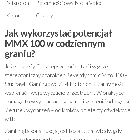
Mikrofon
Pojemnościowy Meta Voice
Kolor
Czarny
Jak wykorzystać potencjał
MMX 100 w codziennym
graniu?
Jeżeli zależy Ci na lepszej orientacji w grze,
stereofoniczny charakter Beyerdynamic Mmx 100 –
Słuchawki Gamingowe Z Mikrofonem Czarny może
wspierać Twoje wyczucie przestrzeni. W praktyce
pomaga to w sytuacjach, gdy musisz ocenić odległość i
kierunek wydarzeń – od kroków po efekty dźwiękowe
w tle.
Zamknięta konstrukcja jest też atutem wtedy, gdy
grasz w domowym biurze, gdzie nie zawsze masz