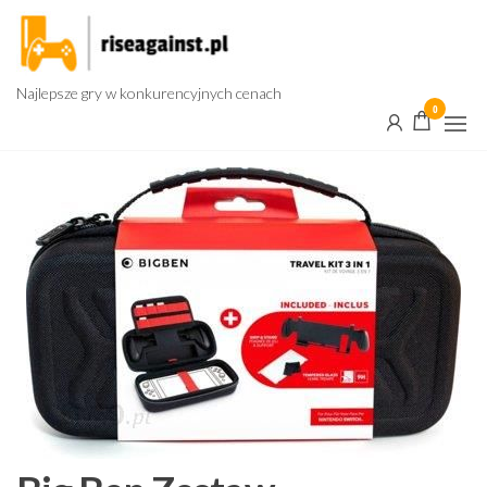
Przejdź
do
treści
Najlepsze gry w konkurencyjnych cenach
0