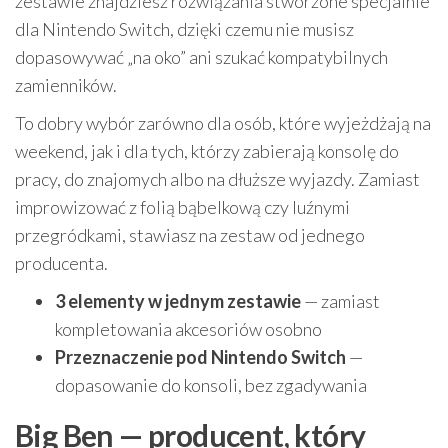
zestawie znajdziesz rozwiązania stworzone specjalnie
dla Nintendo Switch, dzięki czemu nie musisz
dopasowywać „na oko” ani szukać kompatybilnych
zamienników.
To dobry wybór zarówno dla osób, które wyjeżdżają na
weekend, jak i dla tych, którzy zabierają konsolę do
pracy, do znajomych albo na dłuższe wyjazdy. Zamiast
improwizować z folią bąbelkową czy luźnymi
przegródkami, stawiasz na zestaw od jednego
producenta.
3 elementy w jednym zestawie
— zamiast
kompletowania akcesoriów osobno
Przeznaczenie pod Nintendo Switch
—
dopasowanie do konsoli, bez zgadywania
Big Ben — producent, który