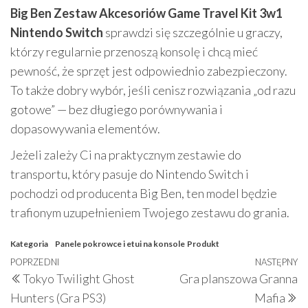
Big Ben Zestaw Akcesoriów Game Travel Kit 3w1
Nintendo Switch
sprawdzi się szczególnie u graczy,
którzy regularnie przenoszą konsolę i chcą mieć
pewność, że sprzęt jest odpowiednio zabezpieczony.
To także dobry wybór, jeśli cenisz rozwiązania „od razu
gotowe” — bez długiego porównywania i
dopasowywania elementów.
Jeżeli zależy Ci na praktycznym zestawie do
transportu, który pasuje do Nintendo Switch i
pochodzi od producenta Big Ben, ten model będzie
trafionym uzupełnieniem Twojego zestawu do grania.
Kategoria
Panele pokrowce i etui na konsole
Produkt
Nawigacja
Poprzedni
POPRZEDNI
NASTĘPNY
N
Tokyo Twilight Ghost
Gra planszowa Granna
wpisu
wpis
w
Hunters (Gra PS3)
Mafia