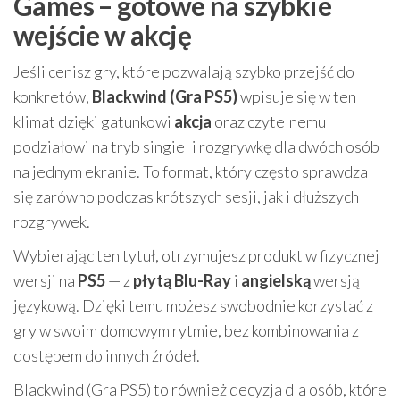
Games – gotowe na szybkie
wejście w akcję
Jeśli cenisz gry, które pozwalają szybko przejść do
konkretów,
Blackwind (Gra PS5)
wpisuje się w ten
klimat dzięki gatunkowi
akcja
oraz czytelnemu
podziałowi na tryb singiel i rozgrywkę dla dwóch osób
na jednym ekranie. To format, który często sprawdza
się zarówno podczas krótszych sesji, jak i dłuższych
rozgrywek.
Wybierając ten tytuł, otrzymujesz produkt w fizycznej
wersji na
PS5
— z
płytą Blu-Ray
i
angielską
wersją
językową. Dzięki temu możesz swobodnie korzystać z
gry w swoim domowym rytmie, bez kombinowania z
dostępem do innych źródeł.
Blackwind (Gra PS5) to również decyzja dla osób, które