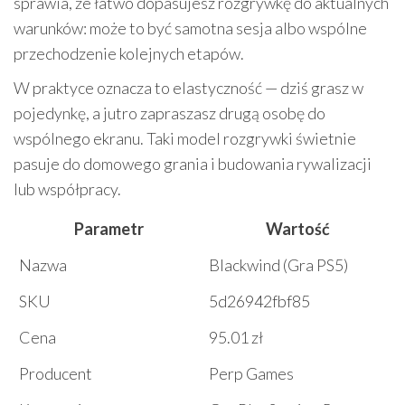
sprawia, że łatwo dopasujesz rozgrywkę do aktualnych
warunków: może to być samotna sesja albo wspólne
przechodzenie kolejnych etapów.
W praktyce oznacza to elastyczność — dziś grasz w
pojedynkę, a jutro zapraszasz drugą osobę do
wspólnego ekranu. Taki model rozgrywki świetnie
pasuje do domowego grania i budowania rywalizacji
lub współpracy.
Parametr
Wartość
Nazwa
Blackwind (Gra PS5)
SKU
5d26942fbf85
Cena
95.01 zł
Producent
Perp Games