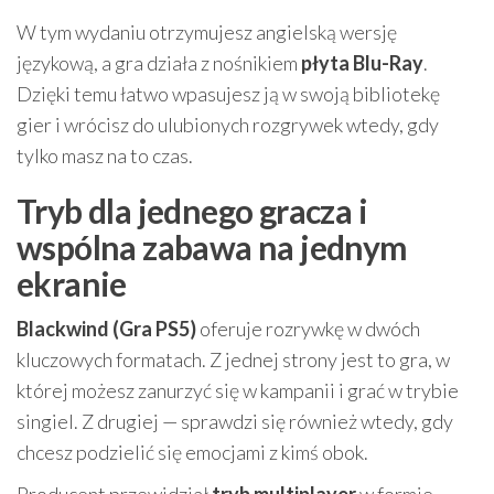
W tym wydaniu otrzymujesz angielską wersję
językową, a gra działa z nośnikiem
płyta Blu-Ray
.
Dzięki temu łatwo wpasujesz ją w swoją bibliotekę
gier i wrócisz do ulubionych rozgrywek wtedy, gdy
tylko masz na to czas.
Tryb dla jednego gracza i
wspólna zabawa na jednym
ekranie
Blackwind (Gra PS5)
oferuje rozrywkę w dwóch
kluczowych formatach. Z jednej strony jest to gra, w
której możesz zanurzyć się w kampanii i grać w trybie
singiel. Z drugiej — sprawdzi się również wtedy, gdy
chcesz podzielić się emocjami z kimś obok.
Producent przewidział
tryb multiplayer
w formie