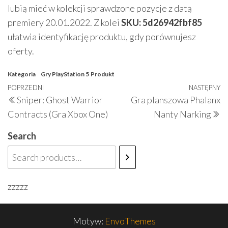
lubią mieć w kolekcji sprawdzone pozycje z datą
premiery 20.01.2022. Z kolei
SKU: 5d26942fbf85
ułatwia identyfikację produktu, gdy porównujesz
oferty.
Kategoria
Gry PlayStation 5
Produkt
Nawigacja
Poprzedni
POPRZEDNI
NASTĘPNY
N
Sniper: Ghost Warrior
Gra planszowa Phalanx
wpisu
wpis
w
Contracts (Gra Xbox One)
Nanty Narking
Search
zzzzz
Motyw:
EnvoThemes