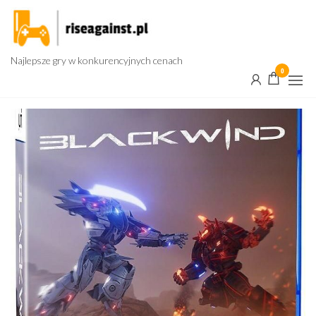
Przejdź
do
treści
Najlepsze gry w konkurencyjnych cenach
0