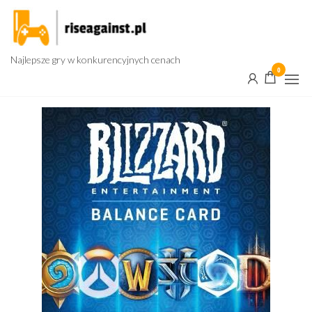
Przejdź
do
treści
Najlepsze gry w konkurencyjnych cenach
0