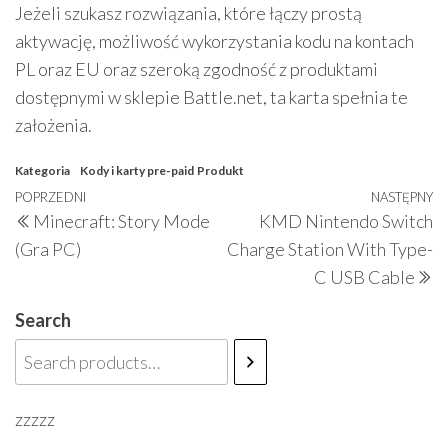
Jeżeli szukasz rozwiązania, które łączy prostą
aktywację, możliwość wykorzystania kodu na kontach
PL oraz EU oraz szeroką zgodność z produktami
dostępnymi w sklepie Battle.net, ta karta spełnia te
założenia.
Kategoria
Kody i karty pre-paid
Produkt
Nawigacja
Poprzedni
POPRZEDNI
NASTĘPNY
N
Minecraft: Story Mode
KMD Nintendo Switch
wpisu
wpis
w
(Gra PC)
Charge Station With Type-
C USB Cable
Search
zzzzz