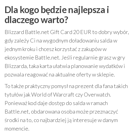
Dla kogo będzie najlepsza i
dlaczego warto?
Blizzard Battle.net Gift Card 20 EUR to dobry wybór,
gdy zależy Ci na wygodnym doładowaniu salda w
jednym kroku i chcesz korzystać z zakupów w
ekosystemie Battle.net. Jeśli regularnie grasz w gry
Blizzarda, taka karta ułatwia planowanie wydatków i
pozwala reagować na aktualne oferty w sklepie.
To także praktyczny pomysł na prezent dla fana takich
tytułów jak World of Warcraft czy Overwatch.
Ponieważ kod daje dostęp do salda w ramach
Battle.net, obdarowana osoba może przeznaczyć
środki na to, co najbardziej ją interesuje w danym
momencie.