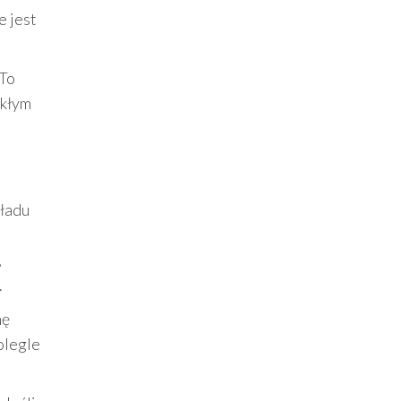
e jest
 To
ykłym
kładu
,
.
nę
olegle