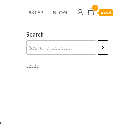
0
SKLEP
BLOG
0.00zł
Search
zzzzz
,