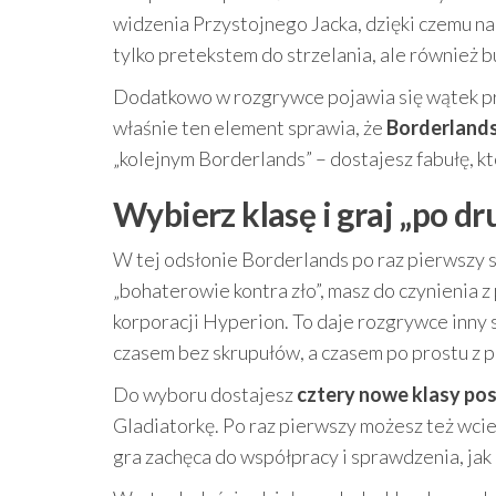
widzenia Przystojnego Jacka, dzięki czemu na
tylko pretekstem do strzelania, ale również b
Dodatkowo w rozgrywce pojawia się wątek p
właśnie ten element sprawia, że
Borderlands
„kolejnym Borderlands” – dostajesz fabułę, kt
Wybierz klasę i graj „po dr
W tej odsłonie Borderlands po raz pierwszy s
„bohaterowie kontra zło”, masz do czynienia 
korporacji Hyperion. To daje rozgrywce inny
czasem bez skrupułów, a czasem po prostu z p
Do wyboru dostajesz
cztery nowe klasy pos
Gladiatorkę. Po raz pierwszy możesz też wci
gra zachęca do współpracy i sprawdzenia, jak 