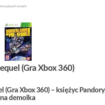
urencyjnych cenach
equel (Gra Xbox 360)
 (Gra Xbox 360) – księżyc Pandory
lna demolka