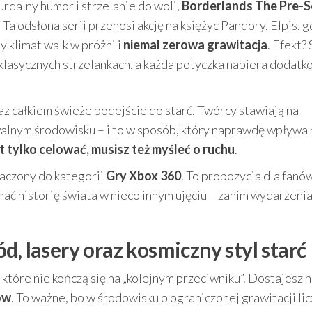
surdalny humor i strzelanie do woli,
Borderlands The Pre-S
Ta odsłona serii przenosi akcję na księżyc Pandory, Elpis, g
y klimat walk w próżni i
niemal zerowa grawitacja
. Efekt? 
 klasycznych strzelankach, a każda potyczka nabiera dodat
z całkiem świeże podejście do starć. Twórcy stawiają na
walnym środowisku – i to w sposób, który naprawdę wpływa 
t tylko celować, musisz też myśleć o ruchu
.
naczony do kategorii
Gry Xbox 360
. To propozycja dla fanó
znać historię świata w nieco innym ujęciu – zanim wydarzeni
d, lasery oraz kosmiczny styl starć
 które nie kończą się na „kolejnym przeciwniku”. Dostajesz
ów
. To ważne, bo w środowisku o ograniczonej grawitacji lic