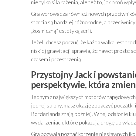
nie tylko siła rażenia, ale też to, jak broń wp
Gra wprowadza również nowych przeciwników –
starcia są bardziej różnorodne, a przeciwnicy 
„kosmiczną” estetyką serii.
Jeżeli chcesz poczuć, że każda walka jest tro
niskiej grawitacji sprawia, że nawet proste s
czasem i przestrzenią.
Przystojny Jack i powstan
perspektywie, która zmien
Jednym z największych motorów napędowych t
jednej strony, masz okazję zobaczyć początki
Borderlands znają później. W tej odsłonie k
wydarzeniach, które pokazują drogę do władz
Gra pozwala poznać korzenie niesławnych ikon 