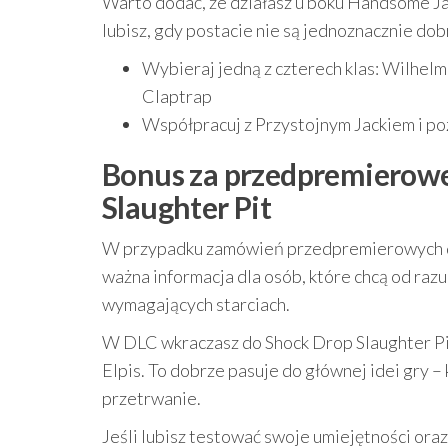
Warto dodać, że działasz u boku Handsome Jack
lubisz, gdy postacie nie są jednoznacznie dob
Wybieraj jedną z czterech klas: Wilhel
Claptrap
Współpracuj z Przystojnym Jackiem i poz
Bonus za przedpremierow
Slaughter Pit
W przypadku zamówień przedpremierowych 
ważna informacja dla osób, które chcą od raz
wymagających starciach.
W DLC wkraczasz do Shock Drop Slaughter Pit
Elpis. To dobrze pasuje do głównej idei gry – 
przetrwanie.
Jeśli lubisz testować swoje umiejętności ora