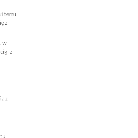
ki temu
ię z
u w
cigi z
ia z
ktu