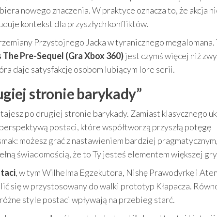
biera nowego znaczenia. W praktyce oznacza to, że akcja ni
uduje kontekst dla przyszłych konfliktów.
rzemiany Przystojnego Jacka w tyranicznego megalomana.
 The Pre-Sequel (Gra Xbox 360)
jest czymś więcej niż zw
óra daje satysfakcję osobom lubiącym lore serii.
ugiej stronie barykady”
tajesz po drugiej stronie barykady. Zamiast klasycznego u
z perspektywą postaci, które współtworzą przyszłą potęgę
 smak: możesz grać z nastawieniem bardziej pragmatycznym
ełną świadomością, że to Ty jesteś elementem większej gry
taci
, w tym Wilhelma Egzekutora, Nishę Prawodyrkę i Ate
elić się w przystosowany do walki prototyp Kłapacza. Równ
różne style postaci wpływają na przebieg starć.