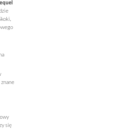
equel
dzie
Skoki,
kowego
na
w
a znane
 nowy
zy się