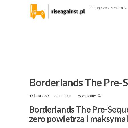
Przejdź
Najlepsze gry w konk
do
treści
Borderlands The Pre-S
17 lipca 2026
Autor
kleo
Wyłączony
Borderlands The Pre-Sequel
zero powietrza i maksyma