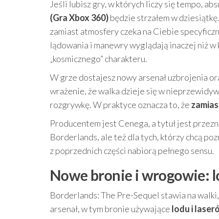
Jeśli lubisz gry, w których liczy się tempo, ab
(Gra Xbox 360)
będzie strzałem w dziesiątkę. 
zamiast atmosfery czeka na Ciebie specyficzn
lądowania i manewry wyglądają inaczej niż w
„kosmicznego” charakteru.
W grze dostajesz nowy arsenał uzbrojenia ora
wrażenie, że walka dzieje się w nieprzewidy
rozgrywkę. W praktyce oznacza to, że
zamias
Producentem jest Cenega, a tytuł jest przez
Borderlands, ale też dla tych, którzy chcą po
z poprzednich części nabiorą pełnego sensu.
Nowe bronie i wrogowie: ló
Borderlands: The Pre-Sequel stawia na walki,
arsenał, w tym bronie używające
lodu i laser