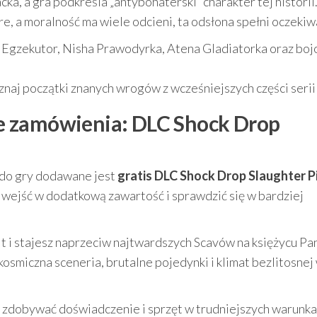
a, a gra podkreśla „antybohaterski” charakter tej historii.
re, a moralność ma wiele odcieni, ta odsłona spełni oczekiw
m Egzekutor, Nisha Prawodyrka, Atena Gladiatorka oraz bo
naj początki znanych wrogów z wcześniejszych części serii
e zamówienia: DLC Shock Drop
do gry dodawane jest
gratis DLC Shock Drop Slaughter P
u wejść w dodatkową zawartość i sprawdzić się w bardziej
 i stajesz naprzeciw najtwardszych Scavów na księżycu Pa
kosmiczna sceneria, brutalne pojedynki i klimat bezlitosnej 
z zdobywać doświadczenie i sprzęt w trudniejszych warunka