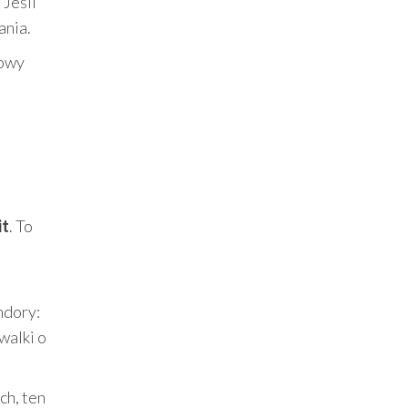
 Jeśli
ania.
jowy
it
. To
ndory:
walki o
ch, ten