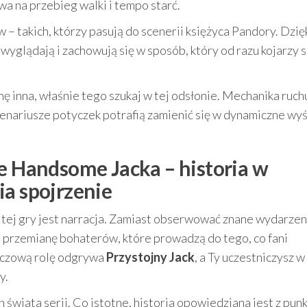
ływa na przebieg walki i tempo starć.
 takich, którzy pasują do scenerii księżyca Pandory. Dzię
wyglądają i zachowują się w sposób, który od razu kojarzy s
chę inna, właśnie tego szukaj w tej odsłonie. Mechanika ruch
cenariusze potyczek potrafią zamienić się w dynamiczne wyś
ie Handsome Jacka – historia w
ia spojrzenie
ej gry jest narracja. Zamiast obserwować znane wydarzen
 i przemianę bohaterów, które prowadzą do tego, co fani
luczową rolę odgrywa
Przystojny Jack
, a Ty uczestniczysz w
y.
świata serii. Co istotne, historia opowiedziana jest z pun