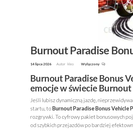
Burnout Paradise Bonus
14 lipca 2026
Autor
kleo
Wyłączony
Burnout Paradise Bonus Ve
emocje w świecie Burnout
Jeśli lubisz dynamiczną jazdę, nieprzewidyw
startu, to
Burnout Paradise Bonus Vehicle P
rozgrywki. To cyfrowy pakiet bonusowych poja
od szybkich przejazdów po bardziej efektowne