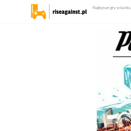
Przejdź
Najlepsze gry w konk
do
treści