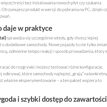
 więcej treści bez instalowania nowych płyt czy szukania
Otrzymujesz produkt w wersji do pobrania na PC, dzięki 
yzwań.
co daje w praktyce
tal)
sprawdza się szczególnie wtedy, gdy chcesz lepiej
aż o dodatkowe samochody. Nowe pojazdy to nie tylko zmia
wnicą, odmienne tempo reakcji i sposób prowadzenia, który
acać do rozgrywki: możesz testować różne konfiguracje,
j odkrywać, które samochody najlepiej „grają” na konkretn
jest właśnie eksperymentowanie – a ten pakiet wspiera to
goda i szybki dostęp do zawartości