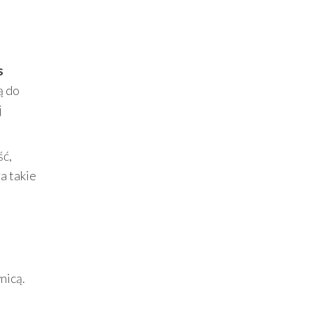
s
ą do
j
ść,
a takie
nicą.