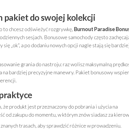
 pakiet do swojej kolekcji
mo to chcesz odświeżyć rozgrywkę,
Burnout Paradise Bonu
codziennych sesjach. Bonusowe samochody często zachęcaj
ię „ok”, a po dodaniu nowych opcji nagle stają się bardzie
asowanie grania do nastroju: raz wolisz maksymalną prędko
a na bardziej precyzyjne manewry. Pakiet bonusowy wspier
erencji.
 praktyce
, że produkt jest przeznaczony do pobrania i użycia na
ść od zakupu do momentu, w którym znów siadasz za kierow
na znanych trasach, aby sprawdzić różnice w prowadzeniu.