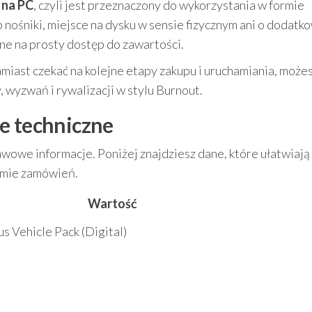
 na PC
, czyli jest przeznaczony do wykorzystania w formie
o nośniki, miejsce na dysku w sensie fizycznym ani o dodatk
ne na prosty dostęp do zawartości.
zamiast czekać na kolejne etapy zakupu i uruchamiania, może
, wyzwań i rywalizacji w stylu Burnout.
e techniczne
owe informacje. Poniżej znajdziesz dane, które ułatwiają
temie zamówień.
Wartość
s Vehicle Pack (Digital)