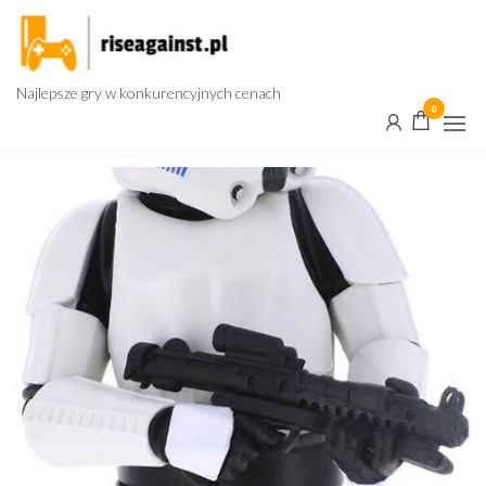
Przejdź
do
treści
Najlepsze gry w konkurencyjnych cenach
0