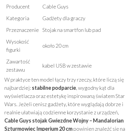
Producent
Cable Guys
Kategoria
Gadżety dla graczy
Przeznaczenie
Stojak na smartfon lub pad
Wysokość
około 20 cm
figurki
Zawartość
kabel USB w zestawie
zestawu
W praktyce ten model łączy trzy rzeczy, które liczą się
najbardziej:
stabilne podparcie
, wygodny kąt dla
wyświetlacza oraz estetykę inspirowaną światem Star
Wars. Jeżeli cenisz gadżety, które wyglądają dobrze i
realnie ułatwiają codzienne korzystanie z urządzeń,
Cable Guys stojak Gwiezdne Wojny – Mandalorian
Szturmowiec Imperium 20 cm
powinien znaleźć się na