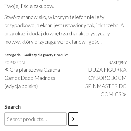
Twojej liście zakupów.
Stwórz stanowisko, w którym telefon nie leży
przypadkowo, a ekran jest ustawiony tak, jak trzeba. A
przy okazji dodaj do wnętrza charakterystyczny
motyw, który przyciąga wzrok fanów i gości.
Kategoria
Gadżety dla graczy
Produkt
Nawigacja
Poprzedni
POPRZEDNI
NASTĘPNY
N
Gra planszowa Czacha
DUŻA FIGURKA
wpisu
wpis
w
Games Deep Madness
CYBORG 30 CM
(edycja polska)
SPINMASTER DC
COMICS
Search