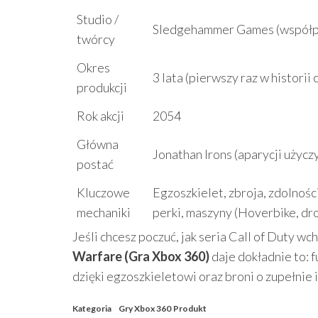
Studio /
Sledgehammer Games (współpro
twórcy
Okres
3 lata (pierwszy raz w historii 
produkcji
Rok akcji
2054
Główna
Jonathan Irons (aparycji użycz
postać
Kluczowe
Egzoszkielet, zbroja, zdolnośc
mechaniki
perki, maszyny (Hoverbike, dr
Jeśli chcesz poczuć, jak seria Call of Duty w
Warfare (Gra Xbox 360)
daje dokładnie to: f
dzięki egzoszkieletowi oraz broni o zupełnie 
Kategoria
Gry Xbox 360
Produkt