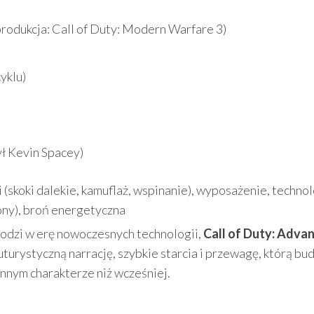
dukcja: Call of Duty: Modern Warfare 3)
cyklu)
ył Kevin Spacey)
i (skoki dalekie, kamuflaż, wspinanie), wyposażenie, technol
ony), broń energetyczna
chodzi w erę nowoczesnych technologii,
Call of Duty: Adva
uturystyczną narrację, szybkie starcia i przewagę, którą bu
innym charakterze niż wcześniej.