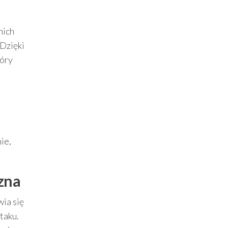
nich
 Dzięki
tóry
ie,
czna
ia się
taku.