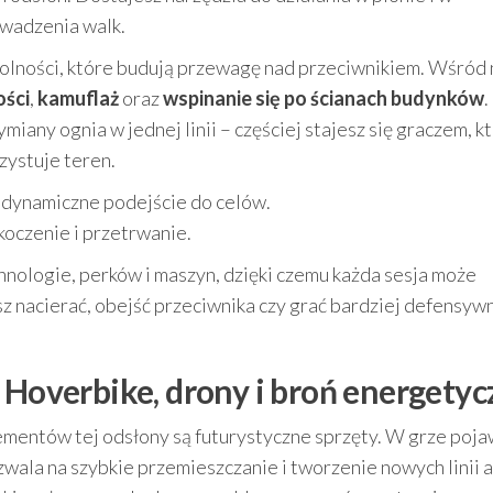
owadzenia walk.
olności, które budują przewagę nad przeciwnikiem. Wśród 
ości
,
kamuflaż
oraz
wspinanie się po ścianach budynków
.
iany ognia w jednej linii – częściej stajesz się graczem, k
zystuje teren.
ą dynamiczne podejście do celów.
koczenie i przetrwanie.
ologie, perków i maszyn, dzięki czemu każda sesja może
sz nacierać, obejść przeciwnika czy grać bardziej defensywn
 Hoverbike, drony i broń energety
mentów tej odsłony są futurystyczne sprzęty. W grze pojaw
ozwala na szybkie przemieszczanie i tworzenie nowych linii a