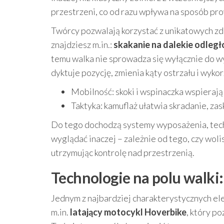
przestrzeni, co od razu wpływa na sposób pr
Twórcy pozwalają korzystać z unikatowych zd
znajdziesz m.in.:
skakanie na dalekie odległ
temu walka nie sprowadza się wyłącznie do wym
dyktuje pozycję, zmienia kąty ostrzału i wykor
Mobilność: skoki i wspinaczka wspieraj
Taktyka: kamuflaż ułatwia skradanie, zas
Do tego dochodzą systemy wyposażenia, techn
wyglądać inaczej – zależnie od tego, czy woli
utrzymując kontrolę nad przestrzenią.
Technologie na polu walki:
Jednym z najbardziej charakterystycznych ele
m.in.
latający motocykl Hoverbike
, który p