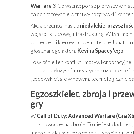
Warfare 3
. Co ważne: po raz pierwszy w hist
na dopracowanie warstwy rozgrywki i koncepc
Akcja przenosi nas do
niedalekiej przyszłośc
wojsko i kluczową infrastrukturę. W tym mom
zapleczem i kierownictwem steruje Jonathan I
głos znanego aktora
Kevina Spacey’ego
.
To właśnie ten konflikt i motyw korporacyjnej 
do tego dołożysz futurystyczne uzbrojenie i 
„codowskie”, ale w nowym, technologicznie o
Egzoszkielet, zbroja i prz
gry
W
Call of Duty: Advanced Warfare (Gra X
oraz nowoczesną zbroję. To nie jest dodatek „
inaczej niż klasyczny żołnierz z wcześniejszyc