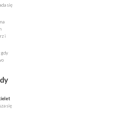
ada się
 na
h
z i
A gdy
wo
ady
ielet
sza się