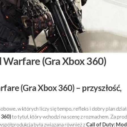
d Warfare (Gra Xbox 360)
fare (Gra Xbox 360) – przyszłość,
obowe, w których liczy się tempo, refleks i dobry plan dział
 360)
to tytuł, który wchodzi na scenę z rozmachem. Za pro
 współprodukcja była związana również z
Call of Duty: Mo