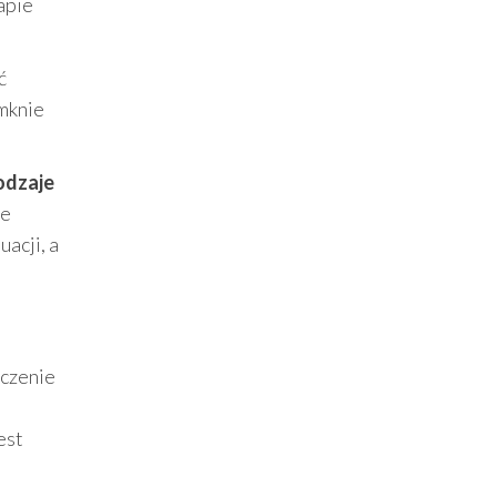
apie
ć
amknie
odzaje
ze
acji, a
ączenie
est