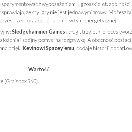
 eksperymentować z wyposażeniem. Egzoszkielet, zdolności,
y sprawiają, że styl gry nie jest jednowymiarowy. Możesz 
przestrzeni oraz dobór broni – w tym energetycznej.
yjny:
Sledgehammer Games
i długi, trzyletni proces twor
ałożenia i spójny pomysł na rozgrywkę. A obecność postaci
ono dzięki
Kevinowi Spacey’emu
, dodaje historii dodatk
Wartość
e (Gra Xbox 360)