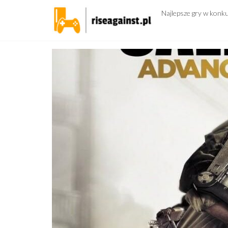
Przejdź
Najlepsze gry w konk
do
treści