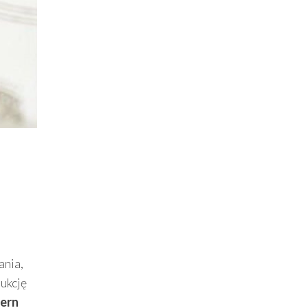
ania,
dukcję
dern