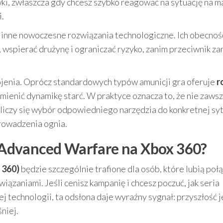
ki, zwłaszcza gdy chcesz szybko reagować na sytuację na m
i.
 inne nowoczesne rozwiązania technologiczne. Ich obecnoś
 wspierać drużynę i ograniczać ryzyko, zanim przeciwnik z
rojenia. Oprócz standardowych typów amunicji gra oferuje
r
 zmienić dynamikę starć. W praktyce oznacza to, że nie zaws
iczy się wybór odpowiedniego narzędzia do konkretnej sytu
rowadzenia ognia.
y: Advanced Warfare na Xbox 360?
 360)
będzie szczególnie trafione dla osób, które lubią poł
wiązaniami. Jeśli cenisz kampanię i chcesz poczuć, jak seria
 technologii, ta odsłona daje wyraźny sygnał: przyszłość j
niej.