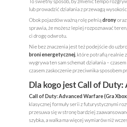
To świetny sposób, by zmienić tempo rozgryw
lub prowadzić działania z przewagą wysokośc
Obok pojazdów ważną rolę pełnią
drony
oraz
sprawia, że możesz lepiej rozpoznawać teren,
ci drogę odwrotu.
Nie bez znaczenia jest też podejście do uzb
broni energetycznej
, które potrafią realnie
wygrywa ten sam schemat działania – czasem l
czasem zaskoczenie przeciwnika sposobem p
Dla kogo jest Call of Dut
Call of Duty: Advanced Warfare (Gra Xbox
klasycznej formuły serii z futurystycznymi roz
przesuwa się w stronę bardziej zaawansowanej
szybka, a walka ma więcej wymiarów niż wcześ