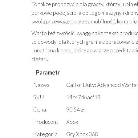
To także propozycja dla graczy, którzy lubią
perkowe podejście, a do tego maszyny i dron
swoją przewagę poprzez mobilność, kontrolę 
Warto też zwrócić uwagę na kontekst produkc
to powody, dla których gra ma dopracowane z
Jonathana Ironsa, którego w grze przedstawi
ciężaru.
Parametr
Nazwa
Call of Duty: Advanced Warfar
SKU
14c4746acf18
Cena
90.54 zł
Producent
Xbox
Kategoria
Gry Xbox 360