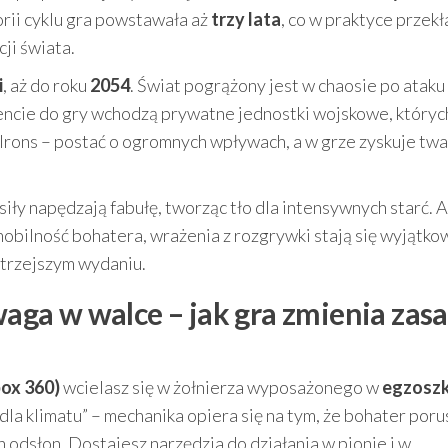
orii cyklu gra powstawała aż
trzy lata
, co w praktyce przekł
ji świata.
i
, aż do roku
2054
. Świat pogrążony jest w chaosie po ataku
encie do gry wchodzą prywatne jednostki wojskowe, któryc
rons – postać o ogromnych wpływach, a w grze zyskuje twar
siły napędzają fabułę, tworząc tło dla intensywnych starć. 
mobilność bohatera, wrażenia z rozgrywki stają się wyjątko
strzejszym wydaniu.
ewaga w walce – jak gra zmienia zas
box 360)
wcielasz się w żołnierza wyposażonego w
egzoszk
dla klimatu” – mechanika opiera się na tym, że bohater poru
h odsłon. Dostajesz narzędzia do działania w pionie i w