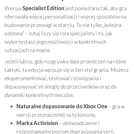
Wersja
Specialist Edition
jest pomyślana tak, aby gra
oferowała więcej personalizacji i więcej sposobów na
budowanie przewagi w starciu. To nie tylko „kolejna
odsłona” – tutaj liczy się rola specjalisty i to, jak
wykorzystasz jego możliwości w konkretnych
sytuacjach na mapie.
Jeżeli lubisz, gdy rozgrywka daje przestrzeń na różne
taktyki, ta edycja wpisuje się w ten styl grania. Możesz
eksperymentować, testować rozwiązania i
dopasowywać strategię do przeciwników oraz do
dynamiki konkretnych meczów.
Naturalne dopasowanie do Xbox One
– gra w
wersji przeznaczonej na tę konsolę.
Marka Activision
– doświadczenie i
rozpoznawalny poziom dopracowania serii.