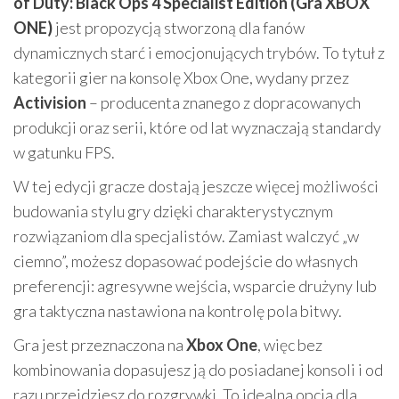
of Duty: Black Ops 4 Specialist Edition (Gra XBOX
ONE)
jest propozycją stworzoną dla fanów
dynamicznych starć i emocjonujących trybów. To tytuł z
kategorii gier na konsolę Xbox One, wydany przez
Activision
– producenta znanego z dopracowanych
produkcji oraz serii, które od lat wyznaczają standardy
w gatunku FPS.
W tej edycji gracze dostają jeszcze więcej możliwości
budowania stylu gry dzięki charakterystycznym
rozwiązaniom dla specjalistów. Zamiast walczyć „w
ciemno”, możesz dopasować podejście do własnych
preferencji: agresywne wejścia, wsparcie drużyny lub
gra taktyczna nastawiona na kontrolę pola bitwy.
Gra jest przeznaczona na
Xbox One
, więc bez
kombinowania dopasujesz ją do posiadanej konsoli i od
razu przejdziesz do rozgrywki. To idealna opcja dla