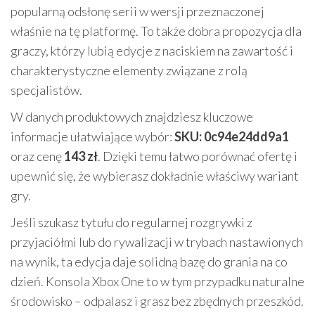
popularną odsłonę serii w wersji przeznaczonej
właśnie na tę platformę. To także dobra propozycja dla
graczy, którzy lubią edycje z naciskiem na zawartość i
charakterystyczne elementy związane z rolą
specjalistów.
W danych produktowych znajdziesz kluczowe
informacje ułatwiające wybór:
SKU: 0c94e24dd9a1
oraz cenę
143 zł
. Dzięki temu łatwo porównać ofertę i
upewnić się, że wybierasz dokładnie właściwy wariant
gry.
Jeśli szukasz tytułu do regularnej rozgrywki z
przyjaciółmi lub do rywalizacji w trybach nastawionych
na wynik, ta edycja daje solidną bazę do grania na co
dzień. Konsola Xbox One to w tym przypadku naturalne
środowisko – odpalasz i grasz bez zbędnych przeszkód.