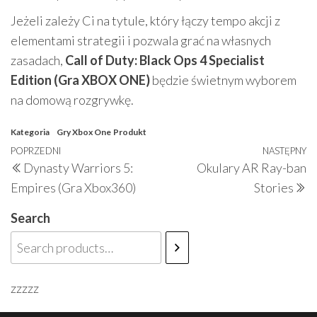
Jeżeli zależy Ci na tytule, który łączy tempo akcji z
elementami strategii i pozwala grać na własnych
zasadach,
Call of Duty: Black Ops 4 Specialist
Edition (Gra XBOX ONE)
będzie świetnym wyborem
na domową rozgrywkę.
Kategoria
Gry Xbox One
Produkt
Nawigacja
Poprzedni
POPRZEDNI
NASTĘPNY
N
Dynasty Warriors 5:
Okulary AR Ray-ban
wpisu
wpis
w
Empires (Gra Xbox360)
Stories
Search
zzzzz