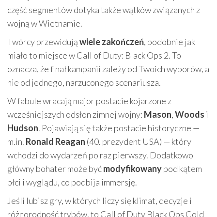
część segmentów dotyka także wątków związanych z
wojną w Wietnamie.
Twórcy przewidują
wiele zakończeń
, podobnie jak
miało to miejsce w Call of Duty: Black Ops 2. To
oznacza, że finał kampanii zależy od Twoich wyborów, a
nie od jednego, narzuconego scenariusza.
W fabule wracają major postacie kojarzone z
wcześniejszych odsłon zimnej wojny:
Mason
,
Woods
i
Hudson
. Pojawiają się także postacie historyczne —
m.in.
Ronald Reagan
(40. prezydent USA) — który
wchodzi do wydarzeń po raz pierwszy. Dodatkowo
główny bohater może być
modyfikowany
pod kątem
płci i wyglądu, co podbija immersję.
Jeśli lubisz gry, w których liczy się klimat, decyzje i
różnorodność trybów, to Call of Duty Black Ops Cold