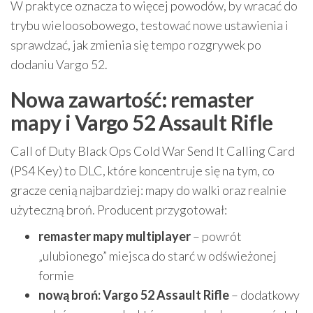
W praktyce oznacza to więcej powodów, by wracać do
trybu wieloosobowego, testować nowe ustawienia i
sprawdzać, jak zmienia się tempo rozgrywek po
dodaniu Vargo 52.
Nowa zawartość: remaster
mapy i Vargo 52 Assault Rifle
Call of Duty Black Ops Cold War Send It Calling Card
(PS4 Key) to DLC, które koncentruje się na tym, co
gracze cenią najbardziej: mapy do walki oraz realnie
użyteczną broń. Producent przygotował:
remaster mapy multiplayer
– powrót
„ulubionego” miejsca do starć w odświeżonej
formie
nową broń: Vargo 52 Assault Rifle
– dodatkowy