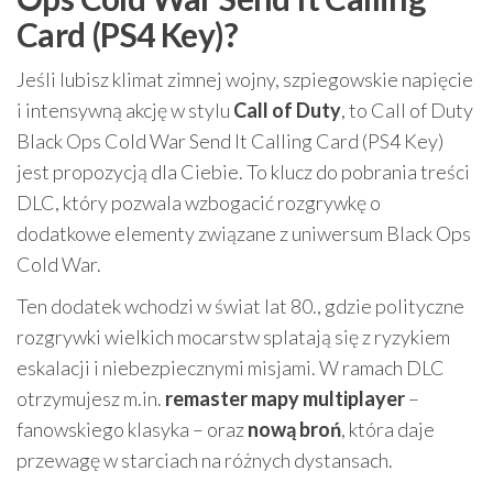
Card (PS4 Key)?
Jeśli lubisz klimat zimnej wojny, szpiegowskie napięcie
i intensywną akcję w stylu
Call of Duty
, to Call of Duty
Black Ops Cold War Send It Calling Card (PS4 Key)
jest propozycją dla Ciebie. To klucz do pobrania treści
DLC, który pozwala wzbogacić rozgrywkę o
dodatkowe elementy związane z uniwersum Black Ops
Cold War.
Ten dodatek wchodzi w świat lat 80., gdzie polityczne
rozgrywki wielkich mocarstw splatają się z ryzykiem
eskalacji i niebezpiecznymi misjami. W ramach DLC
otrzymujesz m.in.
remaster mapy multiplayer
–
fanowskiego klasyka – oraz
nową broń
, która daje
przewagę w starciach na różnych dystansach.