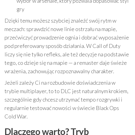
wybór w arsenale, który pozwala dopasować styl
gry
Dzięki temu możesz szybciej znaleźć swój rytm w
meczach: sprawdzić nowe linie ostrzału na mapie,
przećwiczyć prowadzenie ognia i dobrać wyposażenie
pod preferowany sposób działania. W Call of Duty
liczy się nie tylko refleks, ale też decyzje na podstawie
tego, co dzieje się na mapie — a remaster daje świeże
wrażenia, zachowując rozpoznawalny charakter.
Jeżeli zależy Ci na rozbudowie doświadczenia w
trybie multiplayer, to to DLC jest naturalnym krokiem,
szczególnie gdy chcesz utrzymać tempo rozgrywki i
regularnie testować nowości w świecie Black Ops
Cold War.
Dlaczego warto? Tryb