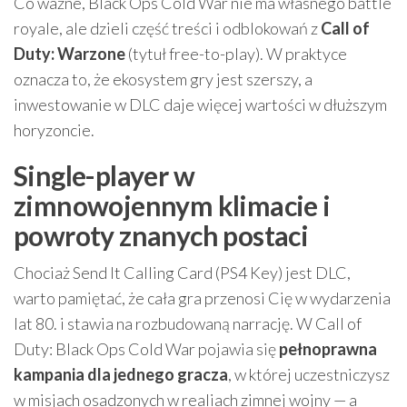
Co ważne, Black Ops Cold War nie ma własnego battle
royale, ale dzieli część treści i odblokowań z
Call of
Duty: Warzone
(tytuł free-to-play). W praktyce
oznacza to, że ekosystem gry jest szerszy, a
inwestowanie w DLC daje więcej wartości w dłuższym
horyzoncie.
Single-player w
zimnowojennym klimacie i
powroty znanych postaci
Chociaż Send It Calling Card (PS4 Key) jest DLC,
warto pamiętać, że cała gra przenosi Cię w wydarzenia
lat 80. i stawia na rozbudowaną narrację. W Call of
Duty: Black Ops Cold War pojawia się
pełnoprawna
kampania dla jednego gracza
, w której uczestniczysz
w misjach osadzonych w realiach zimnej wojny — a