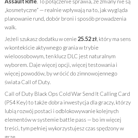
Assault Rifle
. To połączenie sprawia, że zmiany nie są
„kosmetyczne” — realnie wpływają na to, jak wygląda
planowanie rund, dobór broni i sposób prowadzenia
walk.
Jeżeli szukasz dodatku w cenie
25.52 zł
, który ma sens
w kontekście aktywnego grania w trybie
wieloosobowym, ten klucz DLC jest naturalnym
wyborem. Daje więcej opcji, więcej testowania i
więcej powodów, by wrócić do zimnowojennego
świata Call of Duty.
Call of Duty Black Ops Cold War Send It Calling Card
(PS4 Key) to także dobra inwestycja dla graczy, którzy
lubią rozwój postaci i odblokowywanie kolejnych
elementów w systemie battle pass — bo im więcej
treści, tym pełniej wykorzystujesz czas spędzony w
grze.