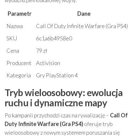
wybuchu pełnoskalowej wojny.
Parametr
Dane
Nazwa
Call Of Duty Infinite Warfare (Gra PS4)
SKU
6c1a6b4958e0
Cena
79 zł
Producent
Activision
Kategoria
Gry PlayStation 4
Tryb wieloosobowy: ewolucja
ruchu i dynamiczne mapy
Po kampanii przychodzi czas na rywalizację –
Call Of
Duty Infinite Warfare (Gra PS4)
oferuje tryb
wieloosobowy z nowym systemem poruszania się