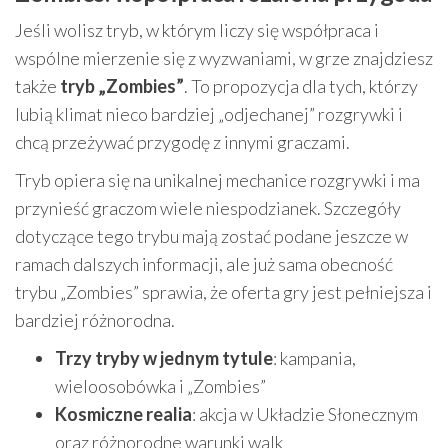
Jeśli wolisz tryb, w którym liczy się współpraca i
wspólne mierzenie się z wyzwaniami, w grze znajdziesz
także
tryb „Zombies”
. To propozycja dla tych, którzy
lubią klimat nieco bardziej „odjechanej” rozgrywki i
chcą przeżywać przygodę z innymi graczami.
Tryb opiera się na unikalnej mechanice rozgrywki i ma
przynieść graczom wiele niespodzianek. Szczegóły
dotyczące tego trybu mają zostać podane jeszcze w
ramach dalszych informacji, ale już sama obecność
trybu „Zombies” sprawia, że oferta gry jest pełniejsza i
bardziej różnorodna.
Trzy tryby w jednym tytule
: kampania,
wieloosobówka i „Zombies”
Kosmiczne realia
: akcja w Układzie Słonecznym
oraz różnorodne warunki walk