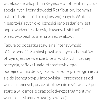
wcielasz się w kapitana Reyesa – pilota elitarnych sił
specjalnych, który dowodzi Retribution, jednym z
ostatnich ziemskich okrętów wojennych. W obliczu
niesprzyjających okoliczności jego zadaniem jest
poprowadzenie zdziesiątkowanych sił koalicji
przeciwko bezlitosnemu przeciwnikowi.
Fabuła od początku stawia na intensywność i
różnorodność. Zamiast powtarzalnych schematów
otrzymujesz sekwencje bitew, w których liczy się
precyzja, refleks i umiejętność szybkiego
podejmowania decyzji. Co ważne, akcja nie ogranicza
się do jednego typu środowiska – przechodzisz od
walk naziemnych, przez pilotowanie myśliwca, aż po
starcia w kosmosie oraz pojedyncze fragmenty w
warunkach stanu zerowej grawitacji.