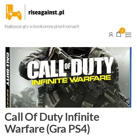
Przejdź
do
treści
Najlepsze gry w konkurencyjnych cenach
0
Call Of Duty Infinite
Warfare (Gra PS4)