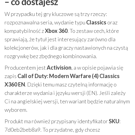
– co dostajesz
W przypadku tej gry kluczowe są trzy rzeczy:
rozpoznawalna seria, wydanie typu
Classics
oraz
kompatybilność z
Xbox 360
. To zestaw cech, które
sprawiają, że tytuł jest interesujący zarówno dla
kolekcjonerów, jak i dla graczy nastawionych na czystą
rozgrywkę bez zbędnego kombinowania.
Producentem jest
Activision
, a w opisie pojawia się
zapis
Call of Duty: Modern Warfare (4) Classics
X360 EN
. Dzięki temu masz czytelną informację o
charakterze wydania i języku wersji (EN). Jeśli zależy
Ci na angielskiej wersji, ten wariant będzie naturalnym
wyborem.
Produkt ma również przypisany identyfikator
SKU
:
7d0eb2beb8a9. To przydatne, gdy chcesz