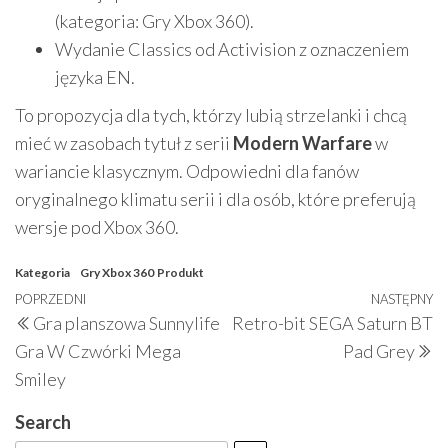
(kategoria: Gry Xbox 360).
Wydanie Classics od Activision z oznaczeniem
języka EN.
To propozycja dla tych, którzy lubią strzelanki i chcą
mieć w zasobach tytuł z serii
Modern Warfare
w
wariancie klasycznym. Odpowiedni dla fanów
oryginalnego klimatu serii i dla osób, które preferują
wersje pod Xbox 360.
Kategoria
Gry Xbox 360
Produkt
Nawigacja
Poprzedni
POPRZEDNI
NASTĘPNY
N
Gra planszowa Sunnylife
Retro-bit SEGA Saturn BT
wpisu
wpis
w
Gra W Czwórki Mega
Pad Grey
Smiley
Search