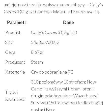
umiejętności realnie wpływa na sposób gry — Cally’s
Caves 3 (Digital) spełnia dokładnie te oczekiwania.
Parametr
Dane
Produkt
Cally’s Caves 3 (Digital)
SKU
54d3a57a07f2
Cena
8.67 zł
Producent
Steam
Kategoria
Gry do pobrania na PC
310 poziomów w 10 strefach; New
Game + z wyższymi tierami broni i
Tryby i
drugim zakończeniem; Wave-based
zawartość
Survival (150 fal); wsparcie dla drugiej
postaci Bera