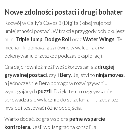
Nowe zdolności postaci i drugi bohater
Rozwój w Cally’s Caves 3 (Digital) obejmuje też
umiejętności postaci. W trakcie przygody odblokujesz
m.in.
Triple Jump
,
Dodge Roll
oraz
Water Wings
. Te
mechaniki pomagają zarówno w walce, jak i w
pokonywaniu przeszkód podczas eksploracji.
Gra daje również możliwość korzystania z
drugiej
grywalnej postaci
, czyli
Bery
. Jej styl to
ninja moves
,
a jednocześnie Bera pomaga w rozwiązywaniu
wymagających
puzzli
. Dzięki temu rozgrywka nie
sprowadza się wyłącznie do strzelania — trzeba też
myśleć i testować różne podejścia.
Warto dodać, że gra wspiera
pełne wsparcie
kontrolera
. Jeśli wolisz grać na konsoli, a