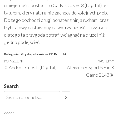
umiejętności postaci, to Cally’s Caves 3 (Digital) jest
tytułem, który naturalnie zachęca do kolejnych prób.
Do tego dochodzi drugi bohater z ninja ruchami oraz
tryb falowy nastawiony na wytrzymałość — i właśnie
dlatego ta przygoda potrafi wciągnąć na dłużej niż
„jedno podejście”.
Kategoria
Gry do pobrania na PC
Produkt
Nawigacja
Poprzedni
POPRZEDNI
NASTĘPNY
N
Andro Dunos II (Digital)
Alexander Sport&Fun X
wpisu
wpis
w
Game 2143
Search
zzzzz