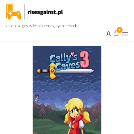
Przejdź
do
treści
Najlepsze gry w konkurencyjnych cenach
0