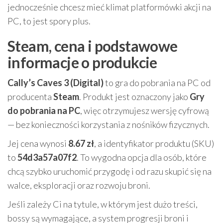
jednocześnie chcesz mieć klimat platformówki akcji na
PC, to jest spory plus.
Steam, cena i podstawowe
informacje o produkcie
Cally’s Caves 3 (Digital)
to gra do pobrania na PC od
producenta
Steam
. Produkt jest oznaczony jako
Gry
do pobrania na PC
, więc otrzymujesz wersję cyfrową
— bez konieczności korzystania z nośników fizycznych.
Jej cena wynosi
8.67 zł
, a identyfikator produktu (SKU)
to
54d3a57a07f2
. To wygodna opcja dla osób, które
chcą szybko uruchomić przygodę i od razu skupić się na
walce, eksploracji oraz rozwoju broni.
Jeśli zależy Ci na tytule, w którym jest dużo treści,
bossy są wymagające, a system progresji broni i