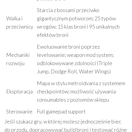
Starcia z bossami przeciwko
Walka i
gigantycznym potworom; 25 typów
przeciwnicy
wrogów; 15 klas broni i 95 unikalnych
efektów broni
Ewoluowanie broni poprzez
Mechaniki
levelowanie; weapon mod system;
rozwoju
odblokowywane zdolności (Triple
Jump, Dodge Roll, Water Wings)
Mapa w stylu metroidvania z systemem
Eksploracja
checkpointów; możliwość używania
consumables z poziomów sklepu
Sterowanie
Full gamepad support
Jeśli szukasz gry, w której możesz jednocześnie biec
do przodu, dopracowywać build broni i testować różne