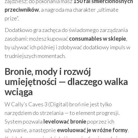
zajdziesz: do pokonania masz
150 fal śmiercionośnych
przeciwników
, a nagroda ma charakter „ultimate
prize”.
Dodatkowo gra zachęca do świadomego zarządzania
zasobami: możesz kupować
consumables w sklepie
,
by używać ich później i zdobywać dodatkowy impuls w
trudniejszych momentach.
Bronie, mody i rozwój
umiejętności — dlaczego walka
wciąga
W Cally’s Caves 3 (Digital) broń nie jest tylko
narzędziem do strzelania — to element progresji.
System pozwala
levelować bronie
poprzez ich
używanie, a następnie
ewoluować je w różne formy
.