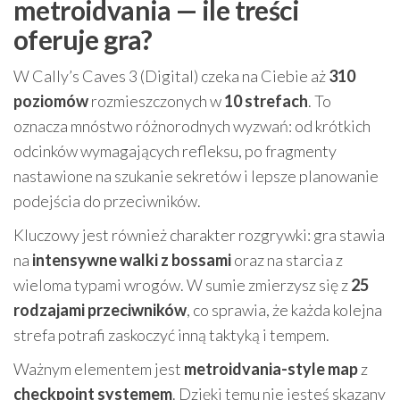
metroidvania — ile treści
oferuje gra?
W Cally’s Caves 3 (Digital) czeka na Ciebie aż
310
poziomów
rozmieszczonych w
10 strefach
. To
oznacza mnóstwo różnorodnych wyzwań: od krótkich
odcinków wymagających refleksu, po fragmenty
nastawione na szukanie sekretów i lepsze planowanie
podejścia do przeciwników.
Kluczowy jest również charakter rozgrywki: gra stawia
na
intensywne walki z bossami
oraz na starcia z
wieloma typami wrogów. W sumie zmierzysz się z
25
rodzajami przeciwników
, co sprawia, że każda kolejna
strefa potrafi zaskoczyć inną taktyką i tempem.
Ważnym elementem jest
metroidvania-style map
z
checkpoint systemem
. Dzięki temu nie jesteś skazany