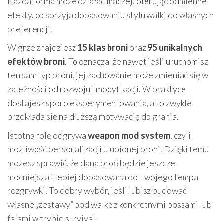
Każda forma może działać inaczej, oferując odmienne
efekty, co sprzyja dopasowaniu stylu walki do własnych
preferencji.
W grze znajdziesz
15 klas broni
oraz
95 unikalnych
efektów broni
. To oznacza, że nawet jeśli uruchomisz
ten sam typ broni, jej zachowanie może zmieniać się w
zależności od rozwoju i modyfikacji. W praktyce
dostajesz sporo eksperymentowania, a to zwykle
przekłada się na dłuższą motywację do grania.
Istotną rolę odgrywa
weapon mod system
, czyli
możliwość personalizacji ulubionej broni. Dzięki temu
możesz sprawić, że dana broń będzie jeszcze
mocniejsza i lepiej dopasowana do Twojego tempa
rozgrywki. To dobry wybór, jeśli lubisz budować
własne „zestawy” pod walkę z konkretnymi bossami lub
falami w trybie survival.