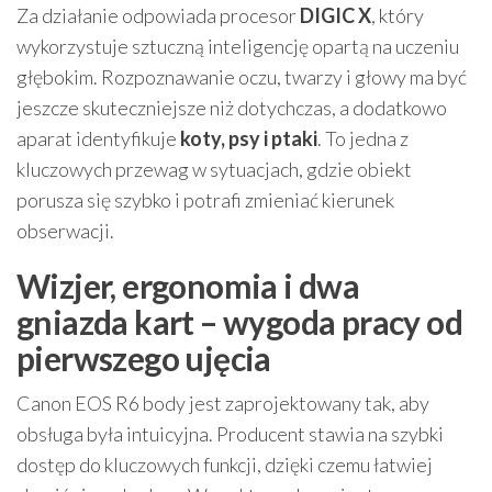
Za działanie odpowiada procesor
DIGIC X
, który
wykorzystuje sztuczną inteligencję opartą na uczeniu
głębokim. Rozpoznawanie oczu, twarzy i głowy ma być
jeszcze skuteczniejsze niż dotychczas, a dodatkowo
aparat identyfikuje
koty, psy i ptaki
. To jedna z
kluczowych przewag w sytuacjach, gdzie obiekt
porusza się szybko i potrafi zmieniać kierunek
obserwacji.
Wizjer, ergonomia i dwa
gniazda kart – wygoda pracy od
pierwszego ujęcia
Canon EOS R6 body jest zaprojektowany tak, aby
obsługa była intuicyjna. Producent stawia na szybki
dostęp do kluczowych funkcji, dzięki czemu łatwiej