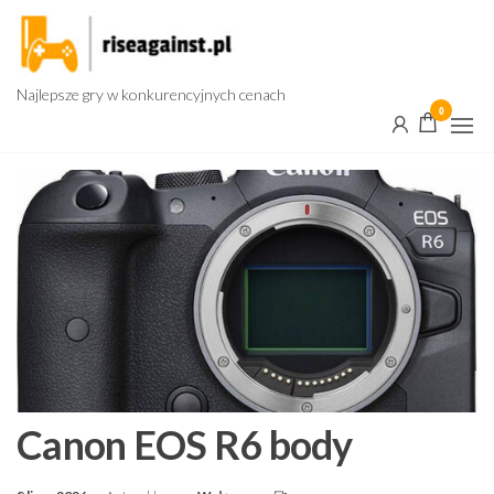
Przejdź
do
treści
Najlepsze gry w konkurencyjnych cenach
0
Canon EOS R6 body