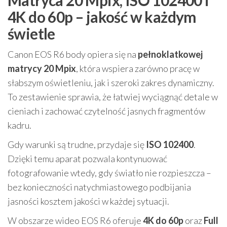
Matryca 20 Mpix, ISO 102400 i
4K do 60p – jakość w każdym
świetle
Canon EOS R6 body opiera się na
pełnoklatkowej
matrycy 20 Mpix
, która wspiera zarówno pracę w
słabszym oświetleniu, jak i szeroki zakres dynamiczny.
To zestawienie sprawia, że łatwiej wyciągnąć detale w
cieniach i zachować czytelność jasnych fragmentów
kadru.
Gdy warunki są trudne, przydaje się
ISO 102400
.
Dzięki temu aparat pozwala kontynuować
fotografowanie wtedy, gdy światło nie rozpieszcza –
bez konieczności natychmiastowego podbijania
jasności kosztem jakości w każdej sytuacji.
W obszarze wideo EOS R6 oferuje
4K do 60p
oraz
Full