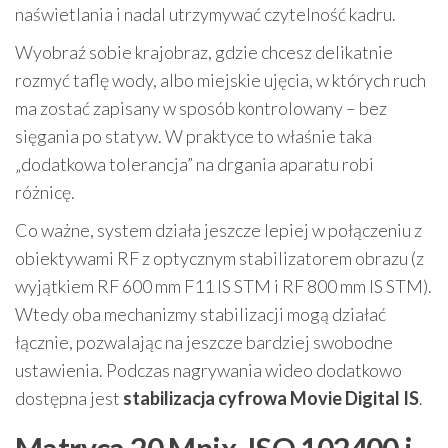
naświetlania i nadal utrzymywać czytelność kadru.
Wyobraź sobie krajobraz, gdzie chcesz delikatnie
rozmyć taflę wody, albo miejskie ujęcia, w których ruch
ma zostać zapisany w sposób kontrolowany – bez
sięgania po statyw. W praktyce to właśnie taka
„dodatkowa tolerancja” na drgania aparatu robi
różnicę.
Co ważne, system działa jeszcze lepiej w połączeniu z
obiektywami RF z optycznym stabilizatorem obrazu (z
wyjątkiem RF 600 mm F11 IS STM i RF 800 mm IS STM).
Wtedy oba mechanizmy stabilizacji mogą działać
łącznie, pozwalając na jeszcze bardziej swobodne
ustawienia. Podczas nagrywania wideo dodatkowo
dostępna jest
stabilizacja cyfrowa Movie Digital IS
.