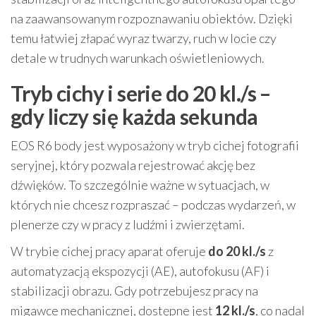
na zaawansowanym rozpoznawaniu obiektów. Dzięki
temu łatwiej złapać wyraz twarzy, ruch w locie czy
detale w trudnych warunkach oświetleniowych.
Tryb cichy i serie do 20 kl./s –
gdy liczy się każda sekunda
EOS R6 body jest wyposażony w tryb cichej fotografii
seryjnej, który pozwala rejestrować akcję bez
dźwięków. To szczególnie ważne w sytuacjach, w
których nie chcesz rozpraszać – podczas wydarzeń, w
plenerze czy w pracy z ludźmi i zwierzętami.
W trybie cichej pracy aparat oferuje
do 20 kl./s
z
automatyzacją ekspozycji (AE), autofokusu (AF) i
stabilizacji obrazu. Gdy potrzebujesz pracy na
migawce mechanicznej, dostępne jest
12 kl./s
, co nadal