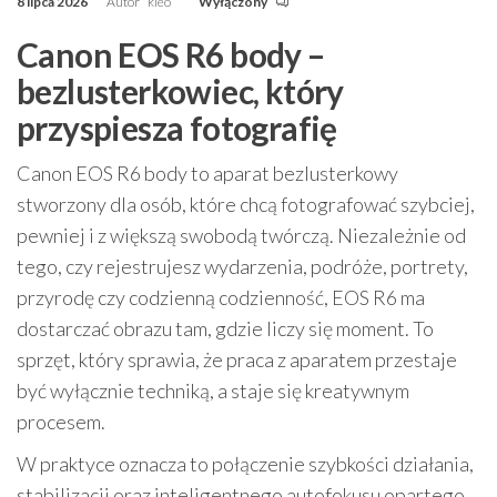
8 lipca 2026
Autor
kleo
Wyłączony
Canon EOS R6 body –
bezlusterkowiec, który
przyspiesza fotografię
Canon EOS R6 body to aparat bezlusterkowy
stworzony dla osób, które chcą fotografować szybciej,
pewniej i z większą swobodą twórczą. Niezależnie od
tego, czy rejestrujesz wydarzenia, podróże, portrety,
przyrodę czy codzienną codzienność, EOS R6 ma
dostarczać obrazu tam, gdzie liczy się moment. To
sprzęt, który sprawia, że praca z aparatem przestaje
być wyłącznie techniką, a staje się kreatywnym
procesem.
W praktyce oznacza to połączenie szybkości działania,
stabilizacji oraz inteligentnego autofokusu opartego