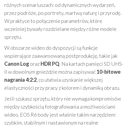
różnych scenariuszach: od dynamicznych wydarzeń,
przez podróże, po portrety, martwą naturę i przyrodę.
W praktyce to połączenie parametrów, które
wcześniej bywały rozdzielane między różne modele
sprzętu.
W obszarze wideo do dyspozycji są funkcje
wspierające zaawansowaną postprodukcję, takie jak
Canon Log
oraz
HDR PQ
. Na kartach pamięci SD UHS-
II w dowolnym gnieździe można zapisywać
10-bitowe
nagrania 4:2:2
, co ułatwia uzyskanie większej
elastyczności przy pracy z kolorem i dynamiką obrazu.
Jeśli szukasz sprzętu, który nie wymaga kompromisów
między szybkością fotografowania a możliwościami
wideo, EOS R6 body jest właśnie takim narzędziem:
szybkim, stabilnym i nastawionym na realne