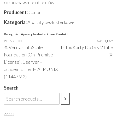
rozpoznawanie obiektów.
Producent:
Canon
Kategoria:
Aparaty bezlusterkowe
Kategoria
Aparaty bezlusterkowe
Produkt
Nawigacja
Poprzedni
POPRZEDNI
NASTĘPNY
N
Veritas InfoScale
Trifox Karty Do Gry 2 talie
wpisu
wpis
w
Foundation (On-Premise
License), 1 server –
academic Tier H ALP UNIX
(11447M2)
Search
zzzzz