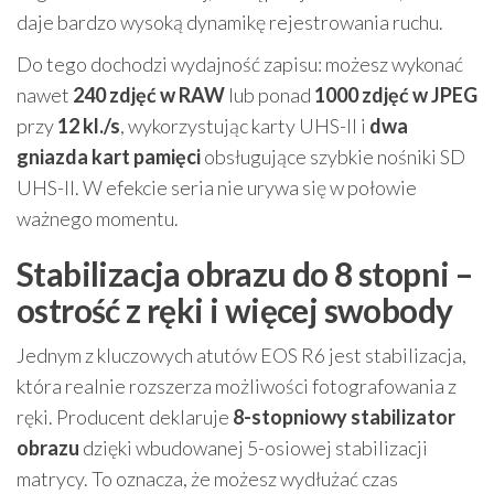
daje bardzo wysoką dynamikę rejestrowania ruchu.
Do tego dochodzi wydajność zapisu: możesz wykonać
nawet
240 zdjęć w RAW
lub ponad
1000 zdjęć w JPEG
przy
12 kl./s
, wykorzystując karty UHS-II i
dwa
gniazda kart pamięci
obsługujące szybkie nośniki SD
UHS-II. W efekcie seria nie urywa się w połowie
ważnego momentu.
Stabilizacja obrazu do 8 stopni –
ostrość z ręki i więcej swobody
Jednym z kluczowych atutów EOS R6 jest stabilizacja,
która realnie rozszerza możliwości fotografowania z
ręki. Producent deklaruje
8-stopniowy stabilizator
obrazu
dzięki wbudowanej 5-osiowej stabilizacji
matrycy. To oznacza, że możesz wydłużać czas