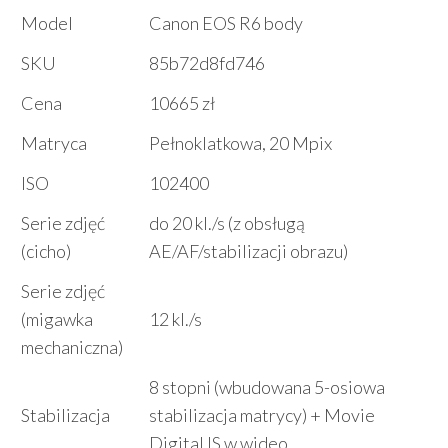
Model
Canon EOS R6 body
SKU
85b72d8fd746
Cena
10665 zł
Matryca
Pełnoklatkowa, 20 Mpix
ISO
102400
Serie zdjęć
do 20 kl./s (z obsługą
(cicho)
AE/AF/stabilizacji obrazu)
Serie zdjęć
(migawka
12 kl./s
mechaniczna)
8 stopni (wbudowana 5-osiowa
Stabilizacja
stabilizacja matrycy) + Movie
Digital IS w wideo