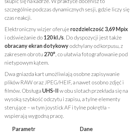
skupić się na kadrze. W praktyce docenisz to
szczególnie podczas dynamicznych sesji, gdzie liczy się
czas reakcji.
Elektroniczny wizjer oferuje
rozdzielczość 3,69 Mpix
i odświeżanie do
120 kl./s
. Do dyspozycji jest także
obracany ekran dotykowy
odchylany od korpusu, z
zakresem obrotu
270°
, co ułatwia fotografowanie pod
nietypowym kątem.
Dwa gniazda kart umożliwiają osobne zapisywanie
plików RAW oraz JPEG/HEIF, a nawet osobno zdjęć i
filmów. Obsługa
UHS-II
w obu slotach przekłada się na
wysoką szybkość odczytu i zapisu, a tylne elementy
sterujące – w tym joystick AF i tylne pokrętła –
wspierają wygodną pracę.
Parametr
Dane