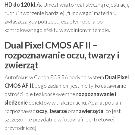
HD do 120 kl./s
. Umożliwia to realistyczną rejestrację
ruchu i tworzenie bardziej „filmowego” materiału,
zwłaszcza gdy potrzebujesz płynności albo
kontrolowanego efektu w zwolnionym tempie.
Dual Pixel CMOS AF II –
rozpoznawanie oczu, twarzy i
zwierząt
Autofokus w Canon EOS R6 body to system
Dual Pixel
CMOS AF II
. Jego zadaniem jest nie tylko ustawianie
ostrości, ale też konsekwentne
rozpoznawanie i
śledzenie
obiektów w trakcie ruchu. Aparat potrafi
rozpoznawać
oczy, twarze
oraz
zwierzęta
, co jest
szczególnie przydatne w fotografii portretowej i
przyrodniczej.