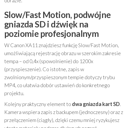
obrazie.
Slow/Fast Motion, podwójne
gniazda SD i dźwięk na
poziomie profesjonalnym
W Canon XA11 znajdziesz funkcję Slow/Fast Motion,
umożliwiającą rejestrację obrazu w szerokim zakresie
tempa – od 0,4x (spowolnienie) do 1200x
(przyspieszenie). Co istotne, zapis w
zwolnionym/przyspieszonym tempie dotyczy trybu
MP4, co ułatwia dobór ustawień do konkretnego
projektu.
Kolejny praktyczny element to
dwa gniazda kart SD
.
Kamera wspiera zapis z backupem (jednoczesny) oraz z
przełączeniem (ciągły), dzięki czemu mniej ryzykujesz
utratę materiału podczas dłuższych nagrań.