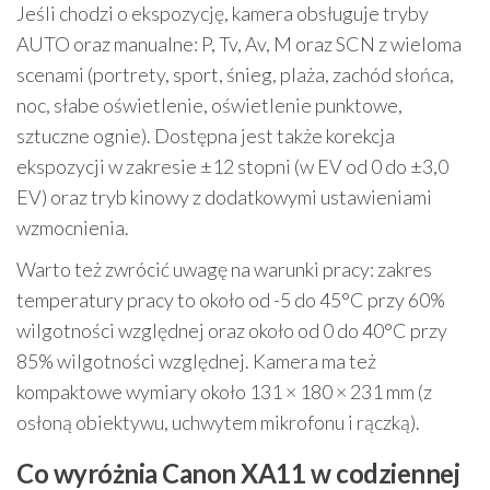
Jeśli chodzi o ekspozycję, kamera obsługuje tryby
AUTO oraz manualne: P, Tv, Av, M oraz SCN z wieloma
scenami (portrety, sport, śnieg, plaża, zachód słońca,
noc, słabe oświetlenie, oświetlenie punktowe,
sztuczne ognie). Dostępna jest także korekcja
ekspozycji w zakresie ±12 stopni (w EV od 0 do ±3,0
EV) oraz tryb kinowy z dodatkowymi ustawieniami
wzmocnienia.
Warto też zwrócić uwagę na warunki pracy: zakres
temperatury pracy to około od -5 do 45°C przy 60%
wilgotności względnej oraz około od 0 do 40°C przy
85% wilgotności względnej. Kamera ma też
kompaktowe wymiary około 131 × 180 × 231 mm (z
osłoną obiektywu, uchwytem mikrofonu i rączką).
Co wyróżnia Canon XA11 w codziennej