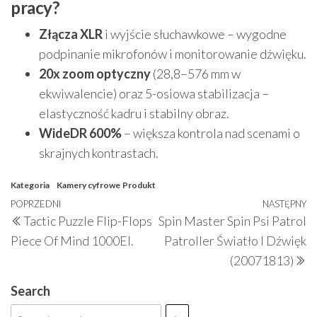
pracy?
Złącza XLR
i wyjście słuchawkowe – wygodne
podpinanie mikrofonów i monitorowanie dźwięku.
20x zoom optyczny
(28,8–576 mm w
ekwiwalencie) oraz 5-osiowa stabilizacja –
elastyczność kadru i stabilny obraz.
WideDR 600%
– większa kontrola nad scenami o
skrajnych kontrastach.
Kategoria
Kamery cyfrowe
Produkt
Nawigacja
Poprzedni
POPRZEDNI
NASTĘPNY
N
Tactic Puzzle Flip-Flops
Spin Master Spin Psi Patrol
wpisu
wpis
w
Piece Of Mind 1000El.
Patroller Światło I Dźwięk
(20071813)
Search