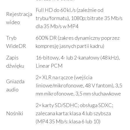
Full HD do 60 kl./s (zależnie od
Rejestracja
trybu/formatu), 1080p; bitrate 35 Mb/s
wideo
dla 35 Mb/s w MP4
Tryb
600% DR (zakres dynamiczny poprzez
WideDR
kompresję jasnych partii kadru)
Zapis
16-bitowy, 4- lub 2-kanałowy (48 kHz),
dźwięku
Linear PCM
2× XLR na rączce (wejścia
Gniazda
liniowe/mikrofonowe, 48 V fantom), 3,5
audio
mm mikrofonowe, 3,5 mm słuchawkowe
2× karty SD/SDHC; obsługa SDXC;
Nośniki
zalecana karta: klasa 4 lub szybsza
(MP4 35 Mb/s: klasa 6 lub 10)