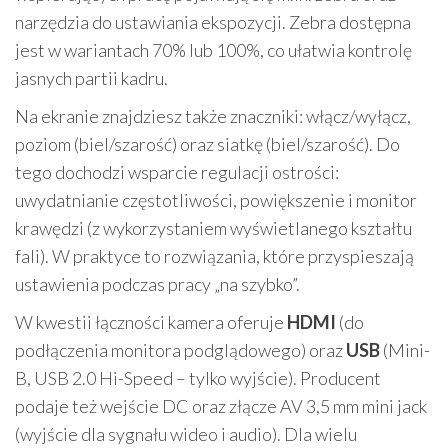
narzędzia do ustawiania ekspozycji. Zebra dostępna
jest w wariantach 70% lub 100%, co ułatwia kontrolę
jasnych partii kadru.
Na ekranie znajdziesz także znaczniki: włącz/wyłącz,
poziom (biel/szarość) oraz siatkę (biel/szarość). Do
tego dochodzi wsparcie regulacji ostrości:
uwydatnianie częstotliwości, powiększenie i monitor
krawędzi (z wykorzystaniem wyświetlanego kształtu
fali). W praktyce to rozwiązania, które przyspieszają
ustawienia podczas pracy „na szybko”.
W kwestii łączności kamera oferuje
HDMI
(do
podłączenia monitora podglądowego) oraz
USB
(Mini-
B, USB 2.0 Hi-Speed – tylko wyjście). Producent
podaje też wejście DC oraz złącze AV 3,5 mm mini jack
(wyjście dla sygnału wideo i audio). Dla wielu