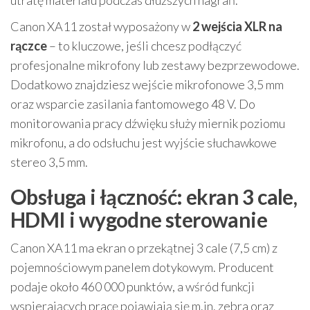
Canon XA11 został wyposażony w
2 wejścia XLR na
rączce
– to kluczowe, jeśli chcesz podłączyć
profesjonalne mikrofony lub zestawy bezprzewodowe.
Dodatkowo znajdziesz wejście mikrofonowe 3,5 mm
oraz wsparcie zasilania fantomowego 48 V. Do
monitorowania pracy dźwięku służy miernik poziomu
mikrofonu, a do odsłuchu jest wyjście słuchawkowe
stereo 3,5 mm.
Obsługa i łączność: ekran 3 cale,
HDMI i wygodne sterowanie
Canon XA11 ma ekran o przekątnej 3 cale (7,5 cm) z
pojemnościowym panelem dotykowym. Producent
podaje około 460 000 punktów, a wśród funkcji
wspierających pracę pojawiają się m.in. zebra oraz