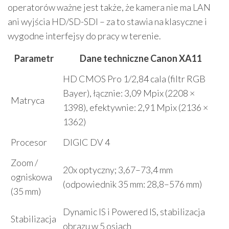
operatorów ważne jest także, że kamera nie ma LAN
ani wyjścia HD/SD-SDI – za to stawia na klasyczne i
wygodne interfejsy do pracy w terenie.
Parametr
Dane techniczne Canon XA11
HD CMOS Pro 1/2,84 cala (filtr RGB
Bayer), łącznie: 3,09 Mpix (2208 ×
Matryca
1398), efektywnie: 2,91 Mpix (2136 ×
1362)
Procesor
DIGIC DV 4
Zoom /
20x optyczny; 3,67–73,4 mm
ogniskowa
(odpowiednik 35 mm: 28,8–576 mm)
(35 mm)
Dynamic IS i Powered IS, stabilizacja
Stabilizacja
obrazu w 5 osiach