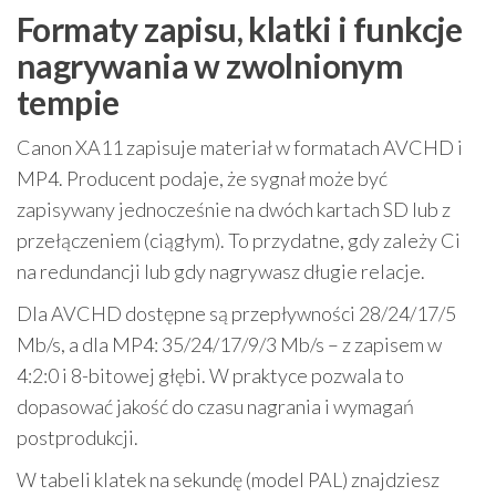
Formaty zapisu, klatki i funkcje
nagrywania w zwolnionym
tempie
Canon XA11 zapisuje materiał w formatach AVCHD i
MP4. Producent podaje, że sygnał może być
zapisywany jednocześnie na dwóch kartach SD lub z
przełączeniem (ciągłym). To przydatne, gdy zależy Ci
na redundancji lub gdy nagrywasz długie relacje.
Dla AVCHD dostępne są przepływności 28/24/17/5
Mb/s, a dla MP4: 35/24/17/9/3 Mb/s – z zapisem w
4:2:0 i 8-bitowej głębi. W praktyce pozwala to
dopasować jakość do czasu nagrania i wymagań
postprodukcji.
W tabeli klatek na sekundę (model PAL) znajdziesz