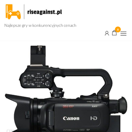
Przejdź
do
treści
Najlepsze gry w konkurencyjnych cenach
0