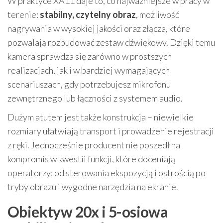
W praktyce XA11 daje to, co najważniejsze w pracy w
terenie:
stabilny, czytelny obraz
, możliwość
nagrywania w wysokiej jakości oraz złącza, które
pozwalają rozbudować zestaw dźwiękowy. Dzięki temu
kamera sprawdza się zarówno w prostszych
realizacjach, jak i w bardziej wymagających
scenariuszach, gdy potrzebujesz mikrofonu
zewnętrznego lub łączności z systemem audio.
Dużym atutem jest także konstrukcja – niewielkie
rozmiary ułatwiają transport i prowadzenie rejestracji
z ręki. Jednocześnie producent nie poszedł na
kompromis w kwestii funkcji, które doceniają
operatorzy: od sterowania ekspozycją i ostrością po
tryby obrazu i wygodne narzędzia na ekranie.
Obiektyw 20x i 5-osiowa