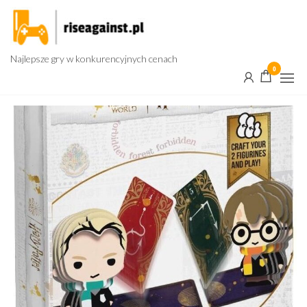
Przejdź
do
treści
Najlepsze gry w konkurencyjnych cenach
0