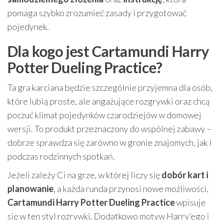
pomaga szybko zrozumieć zasady i przygotować
pojedynek.
Dla kogo jest Cartamundi Harry
Potter Dueling Practice?
Ta gra karciana będzie szczególnie przyjemna dla osób,
które lubią proste, ale angażujące rozgrywki oraz chcą
poczuć klimat pojedynków czarodziejów w domowej
wersji. To produkt przeznaczony do wspólnej zabawy –
dobrze sprawdza się zarówno w gronie znajomych, jak i
podczas rodzinnych spotkań.
Jeżeli zależy Ci na grze, w której liczy się
dobór kart i
planowanie
, a każda runda przynosi nowe możliwości,
Cartamundi Harry Potter Dueling Practice
wpisuje
się w ten styl rozrywki. Dodatkowo motyw Harry’ego i