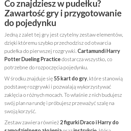
Co znajdziesz w pudełku?
Zawartość gry i przygotowanie
do pojedynku
Jedną z zalet tej gry jest czytelny zestaw elementów,
dzięki któremu szybko przechodzisz od otwarcia
pudełka do pierwszej rozgrywki.
Cartamundi Harry
Potter Dueling Practice
dostarcza wszystko, co
potrzebne do rozpoczęcia pojedynku.
W środku znajduje się
55 kart do gry
, które stanowią
podstawę rozgrywki i pozwalają wykorzystywać
zaklęcia o różnych mocach. To właśnie z nich budujesz
swój plan na rundę i próbujesz przeważyć szalę na
swoją korzyść.
Zestaw zawiera również
2 figurki Draco i Harry do
samodzielnego złożenia
oraz
instrukcję
, która