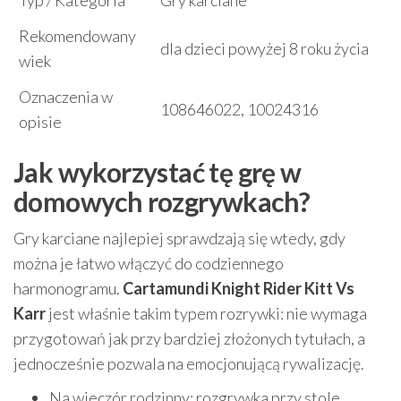
Typ / Kategoria
Gry karciane
Rekomendowany
dla dzieci powyżej 8 roku życia
wiek
Oznaczenia w
108646022, 10024316
opisie
Jak wykorzystać tę grę w
domowych rozgrywkach?
Gry karciane najlepiej sprawdzają się wtedy, gdy
można je łatwo włączyć do codziennego
harmonogramu.
Cartamundi Knight Rider Kitt Vs
Karr
jest właśnie takim typem rozrywki: nie wymaga
przygotowań jak przy bardziej złożonych tytułach, a
jednocześnie pozwala na emocjonującą rywalizację.
Na wieczór rodzinny: rozgrywka przy stole