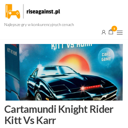
Przejdź
do
treści
Najlepsze gry w konkurencyjnych cenach
0
Cartamundi Knight Rider
Kitt Vs Karr