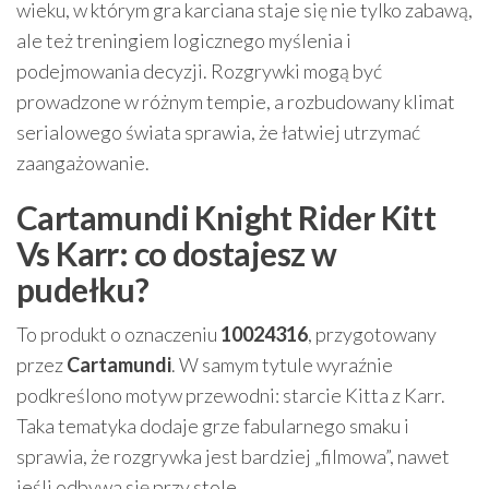
wieku, w którym gra karciana staje się nie tylko zabawą,
ale też treningiem logicznego myślenia i
podejmowania decyzji. Rozgrywki mogą być
prowadzone w różnym tempie, a rozbudowany klimat
serialowego świata sprawia, że łatwiej utrzymać
zaangażowanie.
Cartamundi Knight Rider Kitt
Vs Karr: co dostajesz w
pudełku?
To produkt o oznaczeniu
10024316
, przygotowany
przez
Cartamundi
. W samym tytule wyraźnie
podkreślono motyw przewodni: starcie Kitta z Karr.
Taka tematyka dodaje grze fabularnego smaku i
sprawia, że rozgrywka jest bardziej „filmowa”, nawet
jeśli odbywa się przy stole.