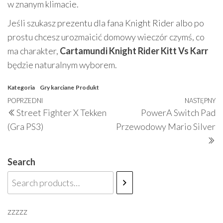
w znanym klimacie.
Jeśli szukasz prezentu dla fana Knight Rider albo po
prostu chcesz urozmaicić domowy wieczór czymś, co
ma charakter,
Cartamundi Knight Rider Kitt Vs Karr
będzie naturalnym wyborem.
Kategoria
Gry karciane
Produkt
Nawigacja
Poprzedni
POPRZEDNI
NASTĘPNY
N
Street Fighter X Tekken
PowerA Switch Pad
wpisu
wpis
w
(Gra PS3)
Przewodowy Mario Silver
Search
zzzzz