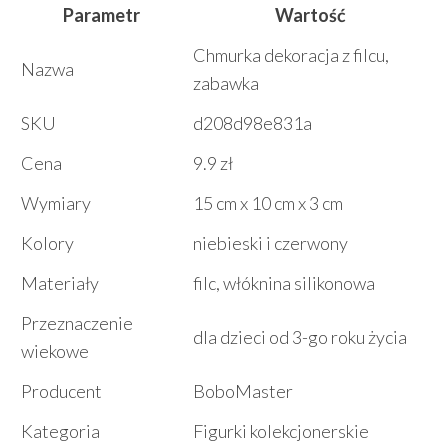
Parametr
Wartość
Chmurka dekoracja z filcu,
Nazwa
zabawka
SKU
d208d98e831a
Cena
9.9 zł
Wymiary
15 cm x 10 cm x 3 cm
Kolory
niebieski i czerwony
Materiały
filc, włóknina silikonowa
Przeznaczenie
dla dzieci od 3-go roku życia
wiekowe
Producent
BoboMaster
Kategoria
Figurki kolekcjonerskie