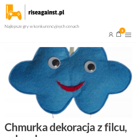
Przejdź
do
treści
Najlepsze gry w konkurencyjnych cenach
0
Chmurka dekoracja z filcu,