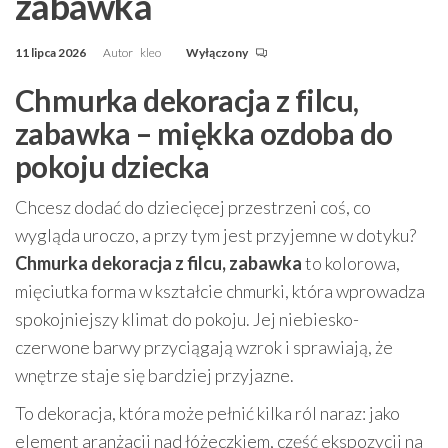
zabawka
11 lipca 2026
Autor
kleo
Wyłączony
Chmurka dekoracja z filcu,
zabawka – miękka ozdoba do
pokoju dziecka
Chcesz dodać do dziecięcej przestrzeni coś, co
wygląda uroczo, a przy tym jest przyjemne w dotyku?
Chmurka dekoracja z filcu, zabawka
to kolorowa,
mięciutka forma w kształcie chmurki, która wprowadza
spokojniejszy klimat do pokoju. Jej niebiesko-
czerwone barwy przyciągają wzrok i sprawiają, że
wnętrze staje się bardziej przyjazne.
To dekoracja, która może pełnić kilka ról naraz: jako
element aranżacji nad łóżeczkiem, część ekspozycji na