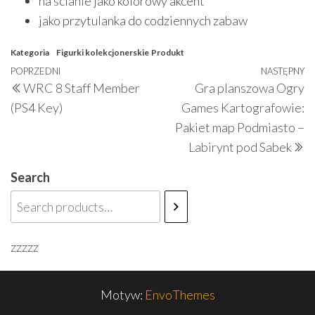
na ścianie jako kolorowy akcent
jako przytulanka do codziennych zabaw
Kategoria
Figurki kolekcjonerskie
Produkt
Nawigacja
Poprzedni
POPRZEDNI
NASTĘPNY
N
WRC 8 Staff Member
Gra planszowa Ogry
wpisu
wpis
w
(PS4 Key)
Games Kartografowie:
Pakiet map Podmiasto –
Labirynt pod Sabek
Search
zzzzz
Motyw:
EnvoThemes