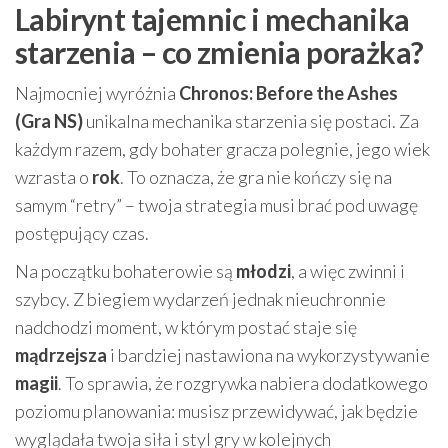
Labirynt tajemnic i mechanika
starzenia – co zmienia porażka?
Najmocniej wyróżnia
Chronos: Before the Ashes
(Gra NS)
unikalna mechanika starzenia się postaci. Za
każdym razem, gdy bohater gracza polegnie, jego wiek
wzrasta o
rok
. To oznacza, że gra nie kończy się na
samym “retry” – twoja strategia musi brać pod uwagę
postępujący czas.
Na początku bohaterowie są
młodzi
, a więc zwinni i
szybcy. Z biegiem wydarzeń jednak nieuchronnie
nadchodzi moment, w którym postać staje się
mądrzejsza
i bardziej nastawiona na wykorzystywanie
magii
. To sprawia, że rozgrywka nabiera dodatkowego
poziomu planowania: musisz przewidywać, jak będzie
wyglądała twoja siła i styl gry w kolejnych