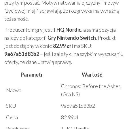
przy tym postać. Motyw ratowania ojczyzny i motyw
“życiowej misji” sprawiają, że rozgrywka ma wyraźną
tożsamość.
Producentem gry jest
THQ Nordic
, a sama pozycja
należy do kategorii
Gry Nintendo Switch
. Produkt
jest dostępny w cenie
82.99 zł
i ma SKU:
9a67a51d83b2
– jeśli zależy ci na szybkim wyszukaniu
oferty, te dane ułatwią sprawę.
Parametr
Wartość
Chronos: Before the Ashes
Nazwa
(Gra NS)
SKU
9a67a51d83b2
Cena
82.99 zł
Producent
THQ Nordic