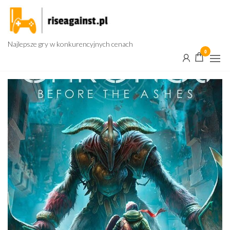
Przejdź
do
treści
Najlepsze gry w konkurencyjnych cenach
0