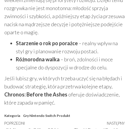
wiekiem zmieniają się priorytety rozwoju. Dzięki temu
rozgrywka nie jest monotonna: młodość sprzyja
zwinności i szybkości, a późniejszy etap życia przesuwa
nacisk na mądrzejsze decyzje i potężniejsze podejście
oparte o magię.
Starzenie o rok po porażce
– realny wpływ na
styl gry i planowanie rozwoju postaci.
Różnorodna walka
– broń, zdolności i moce
specjalne do dyspozycji w drodze do celu.
Jeśli lubisz gry, w których trzeba uczyć się na błędach i
budować strategię, która przetrwa kolejne etapy,
Chronos: Before the Ashes
oferuje doświadczenie,
które zapada w pamięć.
Kategoria
Gry Nintendo Switch
Produkt
Nawigacja
Poprzedni
POPRZEDNI
NASTĘPNY
N