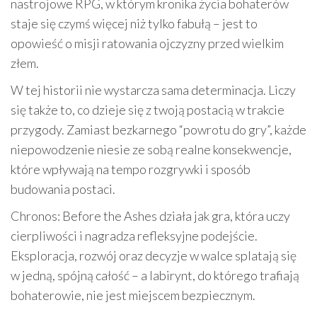
nastrojowe RPG, w którym kronika życia bohaterów
staje się czymś więcej niż tylko fabułą – jest to
opowieść o misji ratowania ojczyzny przed wielkim
złem.
W tej historii nie wystarcza sama determinacja. Liczy
się także to, co dzieje się z twoją postacią w trakcie
przygody. Zamiast bezkarnego “powrotu do gry”, każde
niepowodzenie niesie ze sobą realne konsekwencje,
które wpływają na tempo rozgrywki i sposób
budowania postaci.
Chronos: Before the Ashes działa jak gra, która uczy
cierpliwości i nagradza refleksyjne podejście.
Eksploracja, rozwój oraz decyzje w walce splatają się
w jedną, spójną całość – a labirynt, do którego trafiają
bohaterowie, nie jest miejscem bezpiecznym.