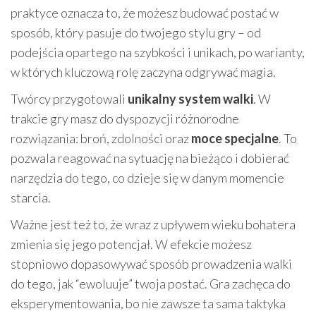
praktyce oznacza to, że możesz budować postać w
sposób, który pasuje do twojego stylu gry – od
podejścia opartego na szybkości i unikach, po warianty,
w których kluczową rolę zaczyna odgrywać magia.
Twórcy przygotowali
unikalny system walki
. W
trakcie gry masz do dyspozycji różnorodne
rozwiązania: broń, zdolności oraz
moce specjalne
. To
pozwala reagować na sytuację na bieżąco i dobierać
narzędzia do tego, co dzieje się w danym momencie
starcia.
Ważne jest też to, że wraz z upływem wieku bohatera
zmienia się jego potencjał. W efekcie możesz
stopniowo dopasowywać sposób prowadzenia walki
do tego, jak “ewoluuje” twoja postać. Gra zachęca do
eksperymentowania, bo nie zawsze ta sama taktyka