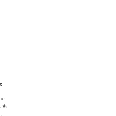
eo
ape
enia.
 z