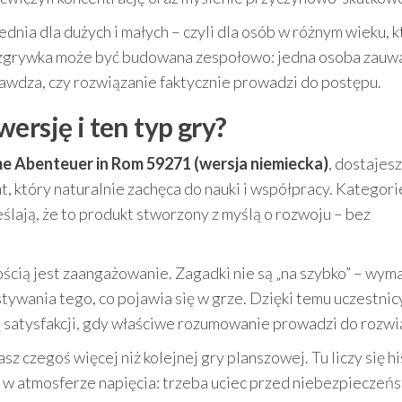
dnia dla dużych i małych – czyli dla osób w różnym wieku, 
rozgrywka może być budowana zespołowo: jedna osoba zauw
prawdza, czy rozwiązanie faktycznie prowadzi do postępu.
ersję i ten typ gry?
e Abenteuer in Rom 59271 (wersja niemiecka)
, dostajesz
, który naturalnie zachęca do nauki i współpracy. Kategori
ślają, że to produkt stworzony z myślą o rozwoju – bez
ią jest zaangażowanie. Zagadki nie są „na szybko” – wym
tywania tego, co pojawia się w grze. Dzięki temu uczestnic
ą satysfakcji, gdy właściwe rozumowanie prowadzi do rozwi
z czegoś więcej niż kolejnej gry planszowej. Tu liczy się hi
 w atmosferze napięcia: trzeba uciec przed niebezpieczeń