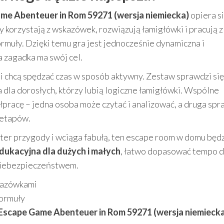
me Abenteuer in Rom 59271 (wersja niemiecka)
opiera si
y korzystają z wskazówek, rozwiązują łamigłówki i pracują z
muły. Dzięki temu gra jest jednocześnie dynamiczna i
a zagadka ma swój cel.
 i chcą spędzać czas w sposób aktywny. Zestaw sprawdzi się
ra dla dorosłych, którzy lubią logiczne łamigłówki. Wspólne
pracę – jedna osoba może czytać i analizować, a druga sp
 etapów.
akter przygody i wciąga fabułą, ten escape room w domu będ
ukacyjna dla dużych i małych
, łatwo dopasować tempo 
 niebezpieczeństwem.
kazówkami
formuły
 Escape Game Abenteuer in Rom 59271 (wersja niemieck