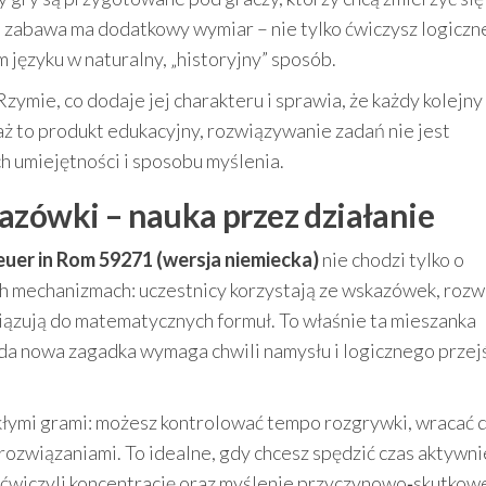
 zabawa ma dodatkowy wymiar – nie tylko ćwiczysz logiczn
m języku w naturalny, „historyjny” sposób.
ymie, co dodaje jej charakteru i sprawia, że każdy kolejny
eważ to produkt edukacyjny, rozwiązywanie zadań nie jest
 umiejętności i sposobu myślenia.
azówki – nauka przez działanie
uer in Rom 59271 (wersja niemiecka)
nie chodzi tylko o
ch mechanizmach: uczestnicy korzystają ze wskazówek, rozw
iązują do matematycznych formuł. To właśnie ta mieszanka
żda nowa zagadka wymaga chwili namysłu i logicznego przej
ymi grami: możesz kontrolować tempo rozgrywki, wracać 
związaniami. To idealne, gdy chcesz spędzić czas aktywnie
i) ćwiczyli koncentrację oraz myślenie przyczynowo‑skutkow