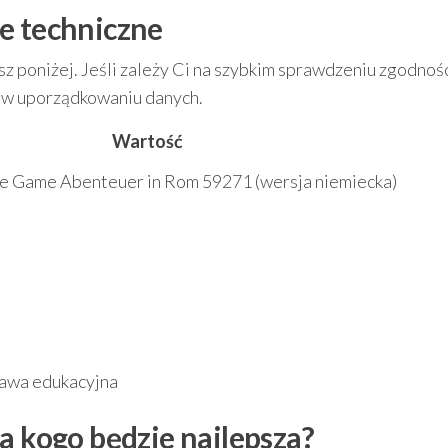
e techniczne
z poniżej. Jeśli zależy Ci na szybkim sprawdzeniu zgodnośc
e w uporządkowaniu danych.
Wartość
e Game Abenteuer in Rom 59271 (wersja niemiecka)
awa edukacyjna
a kogo będzie najlepsza?