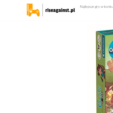
Przejdź
Najlepsze gry w konk
do
treści