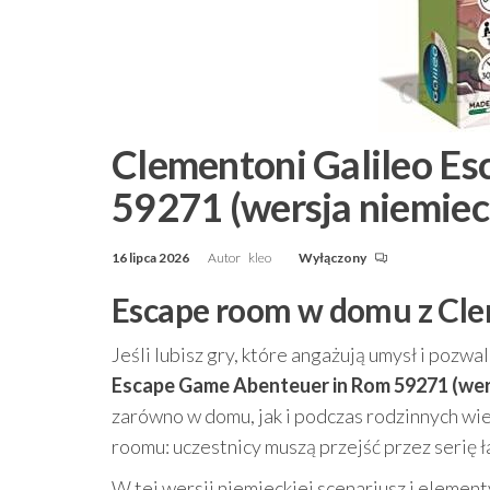
Clementoni Galileo E
59271 (wersja niemiec
16 lipca 2026
Autor
kleo
Wyłączony
Escape room w domu z Cle
Jeśli lubisz gry, które angażują umysł i poz
Escape Game Abenteuer in Rom 59271 (wer
zarówno w domu, jak i podczas rodzinnych w
roomu: uczestnicy muszą przejść przez serię 
W tej wersji niemieckiej scenariusz i element