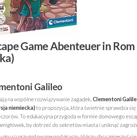
scape Game Abenteuer in Rom
ka)
mentoni Galileo
walają na wspólne rozwiązywanie zagadek,
Clementoni Galil
sja niemiecka)
to propozycja, która świetnie sprawdza się
ieczorów. To edukacyjna przygoda w formie domowego esc
łamigłówek, by dotrzeć do sekretów miasta i uniknąć zagroż
y gry są przygotowane pod graczy, którzy chcą zmierzyć się