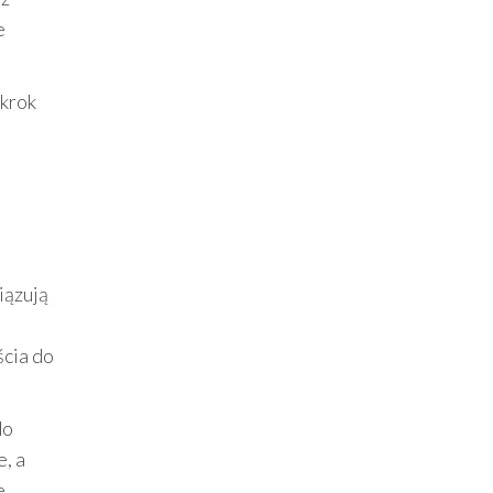
e
 krok
iązują
ścia do
do
, a
e.