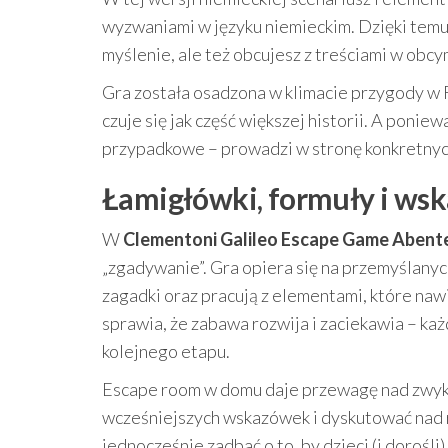
wyzwaniami w języku niemieckim. Dzięki temu
myślenie, ale też obcujesz z treściami w obcy
Gra została osadzona w klimacie przygody w Rz
czuje się jak część większej historii. A poni
przypadkowe – prowadzi w stronę konkretnych
Łamigłówki, formuły i wsk
W
Clementoni Galileo Escape Game Abente
„zgadywanie”. Gra opiera się na przemyślany
zagadki oraz pracują z elementami, które naw
sprawia, że zabawa rozwija i zaciekawia – ka
kolejnego etapu.
Escape room w domu daje przewagę nad zwykł
wcześniejszych wskazówek i dyskutować nad ro
jednocześnie zadbać o to, by dzieci (i dorośl