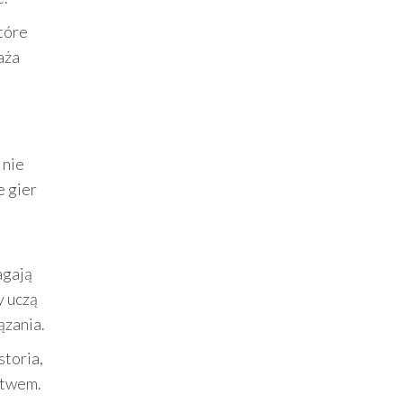
które
aża
 nie
e gier
agają
y uczą
ązania.
storia,
stwem.