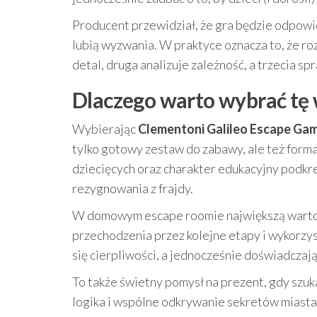
Producent przewidział, że gra będzie odpowie
lubią wyzwania. W praktyce oznacza to, że 
detal, druga analizuje zależność, a trzecia s
Dlaczego warto wybrać tę w
Wybierając
Clementoni Galileo Escape Gam
tylko gotowy zestaw do zabawy, ale też format
dziecięcych oraz charakter edukacyjny podkre
rezygnowania z frajdy.
W domowym escape roomie największą wartośc
przechodzenia przez kolejne etapy i wykorzys
się cierpliwości, a jednocześnie doświadczaj
To także świetny pomysł na prezent, gdy szukas
logika i wspólne odkrywanie sekretów miasta