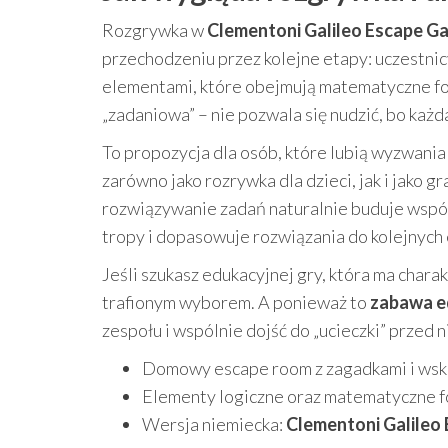
Rozgrywka w
Clementoni Galileo Escape Ga
przechodzeniu przez kolejne etapy: uczestnic
elementami, które obejmują matematyczne for
„zadaniowa” – nie pozwala się nudzić, bo każd
To propozycja dla osób, które lubią wyzwania
zarówno jako rozrywka dla dzieci, jak i jako g
rozwiązywanie zadań naturalnie buduje współ
tropy i dopasowuje rozwiązania do kolejnych
Jeśli szukasz edukacyjnej gry, która ma char
trafionym wyborem. A ponieważ to
zabawa ed
zespołu i wspólnie dojść do „ucieczki” przed
Domowy escape room z zagadkami i ws
Elementy logiczne oraz matematyczne 
Wersja niemiecka:
Clementoni Galileo