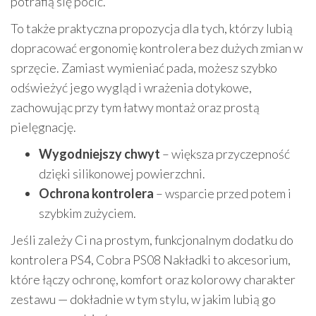
potrafią się pocić.
To także praktyczna propozycja dla tych, którzy lubią
dopracować ergonomię kontrolera bez dużych zmian w
sprzęcie. Zamiast wymieniać pada, możesz szybko
odświeżyć jego wygląd i wrażenia dotykowe,
zachowując przy tym łatwy montaż oraz prostą
pielęgnację.
Wygodniejszy chwyt
– większa przyczepność
dzięki silikonowej powierzchni.
Ochrona kontrolera
– wsparcie przed potem i
szybkim zużyciem.
Jeśli zależy Ci na prostym, funkcjonalnym dodatku do
kontrolera PS4, Cobra PS08 Nakładki to akcesorium,
które łączy ochronę, komfort oraz kolorowy charakter
zestawu — dokładnie w tym stylu, w jakim lubią go