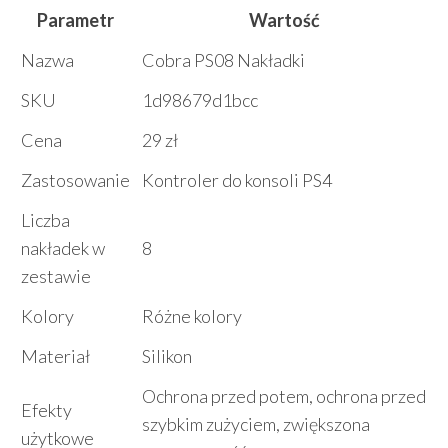
Parametr
Wartość
Nazwa
Cobra PS08 Nakładki
SKU
1d98679d1bcc
Cena
29 zł
Zastosowanie
Kontroler do konsoli PS4
Liczba
nakładek w
8
zestawie
Kolory
Różne kolory
Materiał
Silikon
Ochrona przed potem, ochrona przed
Efekty
szybkim zużyciem, zwiększona
użytkowe