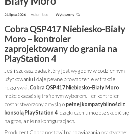
Biały Moro
21 lipca 2026
Autor
kleo
Wyłączony
Cobra QSP417 Niebiesko-Biały
Moro – kontroler
zaprojektowany do grania na
PlayStation 4
Jeśli szukasz pada, który jest wygodny w codziennym
użytkowaniu i daje pewne prowadzenie w trakcie
rozgrywki,
Cobra QSP417 Niebiesko-Biały Moro
może okazać się trafionym wyborem. Ten kontroler
został stworzony z myślą o
pełnej kompatybilności z
konsolą PlayStation 4
, dzięki czemu możesz skupić się
na grze, a nie na konfiguracjach.
Producent Cobra postawił na rozwiązania praktyczne: