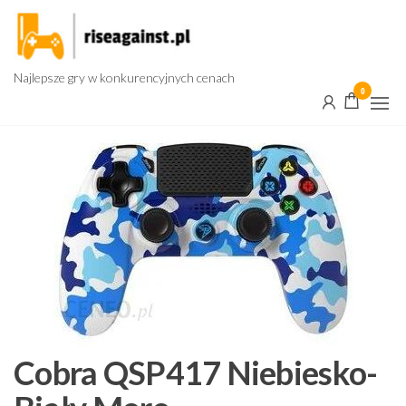
Przejdź
do
treści
Najlepsze gry w konkurencyjnych cenach
0
Cobra QSP417 Niebiesko-