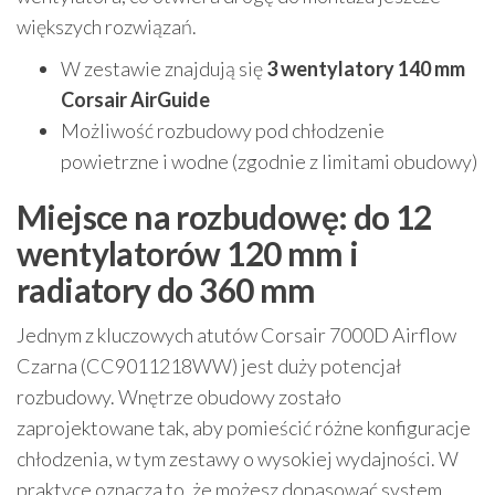
większych rozwiązań.
W zestawie znajdują się
3 wentylatory 140 mm
Corsair AirGuide
Możliwość rozbudowy pod chłodzenie
powietrzne i wodne (zgodnie z limitami obudowy)
Miejsce na rozbudowę: do 12
wentylatorów 120 mm i
radiatory do 360 mm
Jednym z kluczowych atutów Corsair 7000D Airflow
Czarna (CC9011218WW) jest duży potencjał
rozbudowy. Wnętrze obudowy zostało
zaprojektowane tak, aby pomieścić różne konfiguracje
chłodzenia, w tym zestawy o wysokiej wydajności. W
praktyce oznacza to, że możesz dopasować system