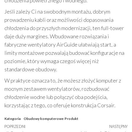
chłodzenia powietrznego i wodnego.
Jeśli zależy Ci na swobodnym montażu, dobrym
prowadzeniu kabli oraz możliwości dopasowania
chłodzenia do przyszłych modernizacji, ten full-tower
daje duży margines. Wbudowane rozwiązania i
fabryczne wentylatory AirGuide ułatwiają start, a
limity montażowe pozwalają budować konfiguracje na
poziomie, który wymaga czegoś więcej niż
standardowe obudowy.
W praktyce oznacza to, że możesz złożyć komputer z
mocnym zestawem wentylatorów, rozbudować
chłodzenie wodne lub połączyć oba podejścia,
korzystając z tego, co oferuje konstrukcja Corsair.
Kategoria
Obudowy komputerowe
Produkt
Nawigacja
Poprzedni
POPRZEDNI
NASTĘPNY
N