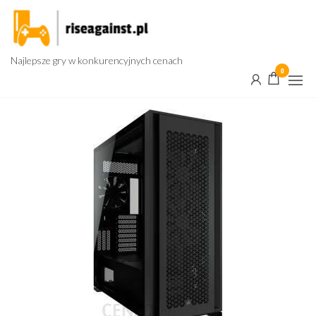
Przejdź
do
treści
Najlepsze gry w konkurencyjnych cenach
0