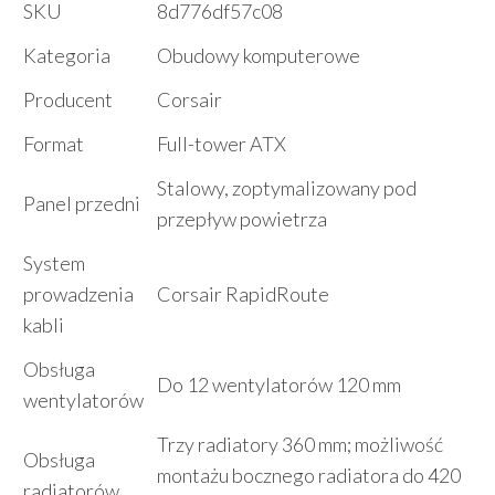
SKU
8d776df57c08
Kategoria
Obudowy komputerowe
Producent
Corsair
Format
Full-tower ATX
Stalowy, zoptymalizowany pod
Panel przedni
przepływ powietrza
System
prowadzenia
Corsair RapidRoute
kabli
Obsługa
Do 12 wentylatorów 120 mm
wentylatorów
Trzy radiatory 360 mm; możliwość
Obsługa
montażu bocznego radiatora do 420
radiatorów