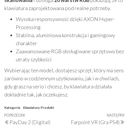
skanowania
i obsługa
20 warstw RGB
pokazują, że to
klawiatura zaprojektowana pod realne potrzeby.
Wysoka responsywność dzięki AXON Hyper-
Processing
Stabilna, aluminiowa konstrukcja i gamingowy
charakter
Zaawansowane RGB obsługiwane sprzętowo bez
utraty szybkości
Wybierając ten model, dostajesz sprzęt, który ma sens
zarówno w codziennym użytkowaniu, jak i w chwilach,
gdy grasz na serio i chcesz, by klawiatura działała
dokładnie tak, jak oczekujesz.
Kategoria
Klawiatury
Produkt
Nawigacja
Poprzedni
POPRZEDNI
NASTĘPNY
N
PayDay 2 (Digital)
Farpoint VR (Gra PS4)
wpisu
wpis
w