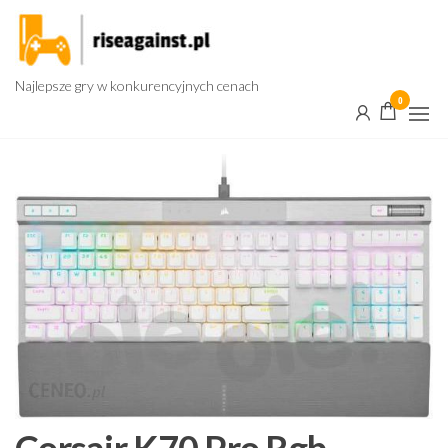
Przejdź
do
treści
Najlepsze gry w konkurencyjnych cenach
0