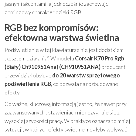
jasnymi akcentami, a jednocześnie zachowuje
gamingowy charakter dzięki RGB.
RGB bez kompromisów:
efektowna warstwa świetlna
Podświetlenie w tej klawiaturze nie jest dodatkiem
„kosztem działania”. W modelu
Corsair K70 Pro Rgb
(Biały) Ch910951Ana) (CH910951ANA)
producent
przewidział obsługę
do 20 warstw sprzętowego
podświetlenia RGB
, co pozwala na rozbudowane
efekty.
Co ważne, kluczową informacją jest to, że nawet przy
zaawansowanych ustawieniach nie rezygnuje się z
wysokiej szybkości pracy. W praktyce oznacza to mniej
sytuacji, w których efekty świetlne mogłyby wpływać