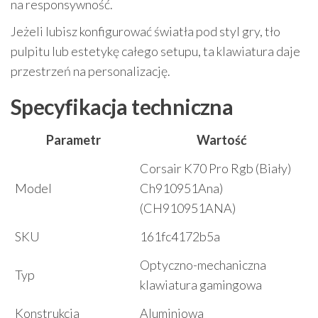
na responsywność.
Jeżeli lubisz konfigurować światła pod styl gry, tło
pulpitu lub estetykę całego setupu, ta klawiatura daje
przestrzeń na personalizację.
Specyfikacja techniczna
Parametr
Wartość
Corsair K70 Pro Rgb (Biały)
Model
Ch910951Ana)
(CH910951ANA)
SKU
161fc4172b5a
Optyczno-mechaniczna
Typ
klawiatura gamingowa
Konstrukcja
Aluminiowa