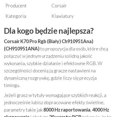
Producent
Corsair
Kategoria
Klawiatury
Dla kogo będzie najlepsza?
Corsair K70 Pro Rgb (Biały) Ch910951Ana)
(CH910951ANA)
to propozycja dla osób, które chcą
połączyć w jednym urządzeniu solidną jakość
wykonania, szybkie działanie i efektowne RGB. W
szczególności docenią ją gracze nastawieni na
dynamiczną rozgrywkę, gdzie liczy się precyzja
timingu.
Jeżeli grasz w tytuły wymagające szybkich reakcji, a
jednocześnie lubisz dopracowane efekty świetlne,
parametry takie jak
8000 Hz raportowania
,
4000 Hz