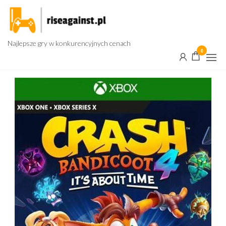
Przejdź
do
treści
Najlepsze gry w konkurencyjnych cenach
0