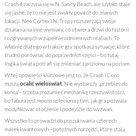
Crash 4 zaczyna się w N. Sanity Beach, ale szybko staje
się jasne, że to nie jest zwykły powrót do znanych
lokacji. Neo Cortex i N. Tropy rozszerzają swoje
działania na inne wymiary, co otwiera drzwi do historii
rozgrywanych w zupełnie odmiennych realiach. To
właśnie dlatego w trakcie gry spotkasz sytuacje, które
trudno porównać do poprzednich części—bo tutaj
logika świata potrafi się zmieniać z poziomu na poziom.
W tej opowieści kluczowe jest to, że Crash i Coco
muszą
ocalić wieloświat
. Nie wystarczy „przebiec do
końca”—trzeba zrozumieć mechanikę rzeczywistości,
bo fabuła jest mocno spleciona z tym, jak gra pozwala
modyfikować otoczenie i podejście do wyzwań.
Wszystko to prowadzi do poszukiwania czterech
masek kwantowych—potężnych narzędzi, które stają