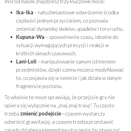
Wśród masek znajdziesz trzy kluczowe moce:
Ika-Ika
– natychmiastowe odwrócenie środka
ciężkości jednym przyciskiem, co pozwala
zmieniać dynamikę skoków, upadków i toru ruchu.
Kupuna-Wa
– spowolnienie czasu, idealne do
sytuacji wymagających precyzji i reakcji w
krótkich oknach czasowych.
Lani-Loli
– manipulowanie samym istnieniem
przedmiotów, dzięki czemu możesz modyfikować
to, co pojawia się w świecie i jak działa w danym
fragmencie poziomu.
To właśnie te moce sprawiają, że przejście gry nie
opiera się wyłącznie na „znaj znaj trasę”. Tu często
trzeba
zmienić podejście
—czasem wystarczy
odwrócić grawitację, a czasem trzeba przestawić
zasady działania elementów otoczenia, by otworzyć