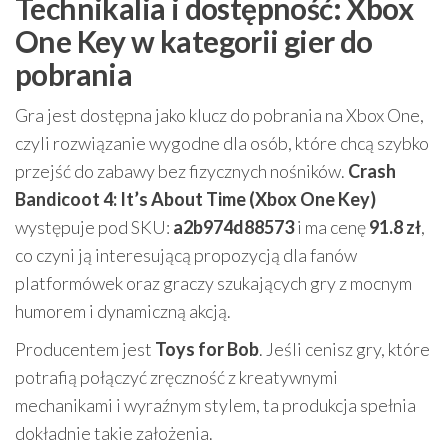
Technikalia i dostępność: Xbox
One Key w kategorii gier do
pobrania
Gra jest dostępna jako klucz do pobrania na Xbox One,
czyli rozwiązanie wygodne dla osób, które chcą szybko
przejść do zabawy bez fizycznych nośników.
Crash
Bandicoot 4: It’s About Time (Xbox One Key)
występuje pod SKU:
a2b974d88573
i ma cenę
91.8 zł
,
co czyni ją interesującą propozycją dla fanów
platformówek oraz graczy szukających gry z mocnym
humorem i dynamiczną akcją.
Producentem jest
Toys for Bob
. Jeśli cenisz gry, które
potrafią połączyć zręczność z kreatywnymi
mechanikami i wyraźnym stylem, ta produkcja spełnia
dokładnie takie założenia.