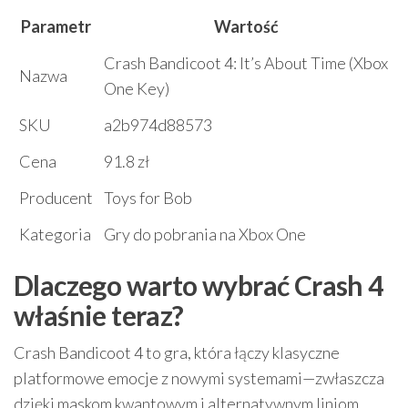
Parametr
Wartość
Crash Bandicoot 4: It’s About Time (Xbox
Nazwa
One Key)
SKU
a2b974d88573
Cena
91.8 zł
Producent
Toys for Bob
Kategoria
Gry do pobrania na Xbox One
Dlaczego warto wybrać Crash 4
właśnie teraz?
Crash Bandicoot 4 to gra, która łączy klasyczne
platformowe emocje z nowymi systemami—zwłaszcza
dzięki maskom kwantowym i alternatywnym liniom