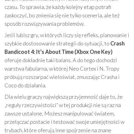
czasu. To sprawia, że każdy kolejny etap potrafi
zaskoczyć, bo zmienia się nie tylko sceneria, ale też
sposób rozwiązywania problemów.
Jeśli lubisz gry, w których liczy się refleks, planowanie i
szybkie dostosowanie strategii do sytuacji, to
Crash
Bandicoot 4: It’s About Time (Xbox One Key)
oferuje dokładnie taki balans. A do tego dochodzi
warstwa fabularna, w której Neo Cortex i N. Tropy
próbują rozszarpać wieloświat, zmuszając Crasha i
Coco do działania.
Dla wielu graczy największą przyjemność daje to, że
„reguły rzeczywistości” w tej produkcji nie są raz na
zawsze ustalone. Możesz manipulować światem,
przełączać postacie i testować swoje umiejętności w
trybach, które oferują inne spojrzenie na znane