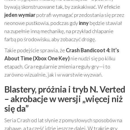
bywają skonstruowane tak, by zaskakiwać. W efekcie
jeden wymiar
potrafi wymagać przedostania się przez
neonowe pustkowia, podczas gdy
inny
będzie stawiał
na zupełnie inną mechanikę, na przykład chlapanie
farbą po środowisku, aby zobaczyć drogę.
Takie podejście sprawia, że
Crash Bandicoot 4: It’s
About Time (Xbox One Key)
nie nudzi się po kilku
etapach. Gra regularnie zmienia reguły gry—i to
zarówno wizualnie, jak i w warstwie wyzwań.
Blastery, próżnia i tryb N. Verted
– akrobacje w wersji „więcej niż
się da”
Seria Crash od lat słynie z pomysłowych sposobów na
zabawę, a ta część idzie jeszcze dalej. W trakcie gry