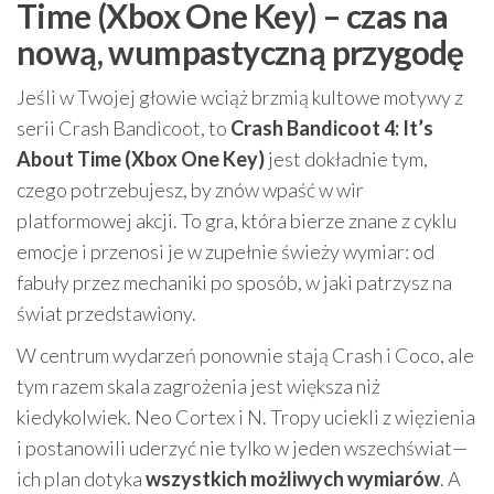
Time (Xbox One Key) – czas na
nową, wumpastyczną przygodę
Jeśli w Twojej głowie wciąż brzmią kultowe motywy z
serii Crash Bandicoot, to
Crash Bandicoot 4: It’s
About Time (Xbox One Key)
jest dokładnie tym,
czego potrzebujesz, by znów wpaść w wir
platformowej akcji. To gra, która bierze znane z cyklu
emocje i przenosi je w zupełnie świeży wymiar: od
fabuły przez mechaniki po sposób, w jaki patrzysz na
świat przedstawiony.
W centrum wydarzeń ponownie stają Crash i Coco, ale
tym razem skala zagrożenia jest większa niż
kiedykolwiek. Neo Cortex i N. Tropy uciekli z więzienia
i postanowili uderzyć nie tylko w jeden wszechświat—
ich plan dotyka
wszystkich możliwych wymiarów
. A