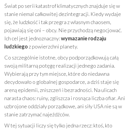
Świat po serii katastrof klimatycznych znajduje się w
stanie niemal całkowitej dezintegracji. Kiedy wydaje
się, że ludzkość i tak przegra z własnym chaosem,
pojawiają się oni – obcy. Nie przychodzą negocjować.
Ich cel jest jednoznaczny:
wymazanie rodzaju
ludzkiego
z powierzchni planety.
Co szczególnie istotne, obcy podporządkowują całą
swoją militarną potęgę realizacji jednego zadania.
Wybierają przy tym miejsce, które do niedawna
decydowało o globalnej gospodarce, a dziś staje się
areną epidemii, zniszczeń i bezradności. Na ulicach
narasta chaos: ruiny, zgliszcza i rosnąca liczba ofiar. Ani
uzbrojone oddziały porządkowe, ani siły USA nie są w
stanie zatrzymać najeźdźców.
W tej sytuacji liczy się tylko jedna rzecz: ktoś, kto