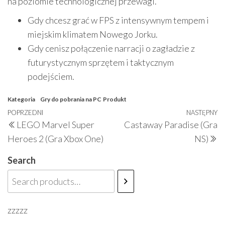
na poziomie technologicznej przewagi.
Gdy chcesz grać w FPS z intensywnym tempem i
miejskim klimatem Nowego Jorku.
Gdy cenisz połączenie narracji o zagładzie z
futurystycznym sprzętem i taktycznym
podejściem.
Kategoria
Gry do pobrania na PC
Produkt
Nawigacja
Poprzedni
POPRZEDNI
NASTĘPNY
N
LEGO Marvel Super
Castaway Paradise (Gra
wpisu
wpis
w
Heroes 2 (Gra Xbox One)
NS)
Search
zzzzz