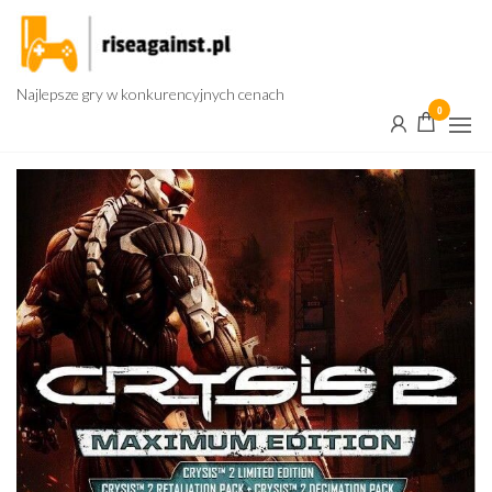
Przejdź
do
treści
Najlepsze gry w konkurencyjnych cenach
0