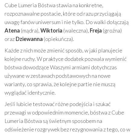
Cube Lumeria Bóstwa stawia na konkretne,
rozpoznawalne postacie, które od razu przyciągają
uwagę fanów uniwersum i nie tylko. Do walki dołączają
Atena
(mądra),
Wiktoria
(waleczna),
Freja
(groźna)
oraz
Dziewanna
(opiekuńcza).
Każde z nich może zmienić sposób, w jaki planujecie
kolejne ruchy. W praktyce dodatek pozwala wymienić
bóstwa dowodzące Waszymi armiami dotychczas
używane w zestawach podstawowych na nowe
warianty, co sprawia, że kolejne partie nie muszą
wyglądać identycznie.
Jeśli lubicie testować różne podejścia i szukać
przewagi w odpowiednim momencie, bóstwa z Cube
Lumeria Bóstwa są świetnym sposobem na
odświeżenie rozgrywek bez rezygnowania z tego, co w