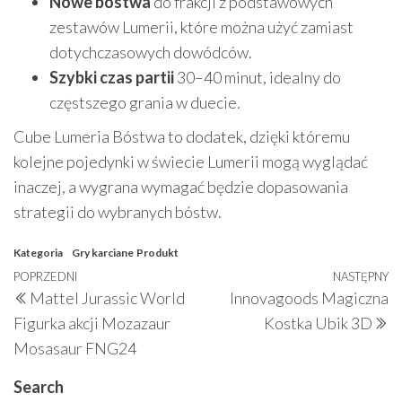
Nowe bóstwa
do frakcji z podstawowych
zestawów Lumerii, które można użyć zamiast
dotychczasowych dowódców.
Szybki czas partii
30–40 minut, idealny do
częstszego grania w duecie.
Cube Lumeria Bóstwa to dodatek, dzięki któremu
kolejne pojedynki w świecie Lumerii mogą wyglądać
inaczej, a wygrana wymagać będzie dopasowania
strategii do wybranych bóstw.
Kategoria
Gry karciane
Produkt
Nawigacja
Poprzedni
POPRZEDNI
NASTĘPNY
N
Mattel Jurassic World
Innovagoods Magiczna
wpisu
wpis
w
Figurka akcji Mozazaur
Kostka Ubik 3D
Mosasaur FNG24
Search