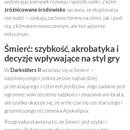
wybierając kierunek rozwoju i sposób walki. Z kolei
zróżnicowane środowisko
sprawia, że eksploracja
nie nudzi — czekają zarówno tereny na ziemi, jak i pod
nią, z klimatem nowoczesnym, ale też upiornie
mitycznym.
Śmierć: szybkość, akrobatyka i
decyzje wpływające na styl gry
W
Darksiders II
wcielasz się w Śmierć —
najsilniejszego i jednocześnie najbardziej
przerażającego z czterech jeźdźców. Jego zadanie jest
ogromne: wskrzeszenie ludzkości i zmazanie win brata,
ale szybko okazuje się, że w tle czai się coś starszego i
groźniejszego niż ziemska Apokalipsa.
Rozgrywka stawia na to, że Śmierć jest szybki i
zwrotny. Bohater potrafi wykonywać niezwykłe,