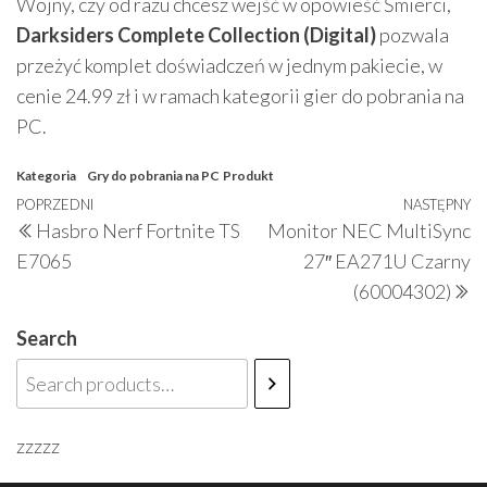
Wojny, czy od razu chcesz wejść w opowieść Śmierci,
Darksiders Complete Collection (Digital)
pozwala
przeżyć komplet doświadczeń w jednym pakiecie, w
cenie 24.99 zł i w ramach kategorii gier do pobrania na
PC.
Kategoria
Gry do pobrania na PC
Produkt
Nawigacja
Poprzedni
POPRZEDNI
NASTĘPNY
N
Hasbro Nerf Fortnite TS
Monitor NEC MultiSync
wpisu
wpis
w
E7065
27″ EA271U Czarny
(60004302)
Search
zzzzz