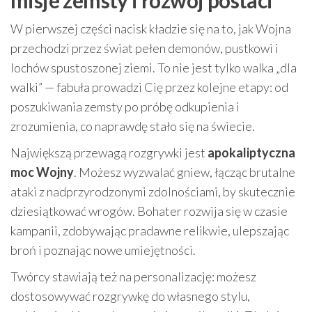
W pierwszej części nacisk kładzie się na to, jak Wojna
przechodzi przez świat pełen demonów, pustkowi i
lochów spustoszonej ziemi. To nie jest tylko walka „dla
walki” — fabuła prowadzi Cię przez kolejne etapy: od
poszukiwania zemsty po próbę odkupienia i
zrozumienia, co naprawdę stało się na świecie.
Największą przewagą rozgrywki jest
apokaliptyczna
moc Wojny
. Możesz wyzwalać gniew, łącząc brutalne
ataki z nadprzyrodzonymi zdolnościami, by skutecznie
dziesiątkować wrogów. Bohater rozwija się w czasie
kampanii, zdobywając pradawne relikwie, ulepszając
broń i poznając nowe umiejętności.
Twórcy stawiają też na personalizację: możesz
dostosowywać rozgrywkę do własnego stylu,