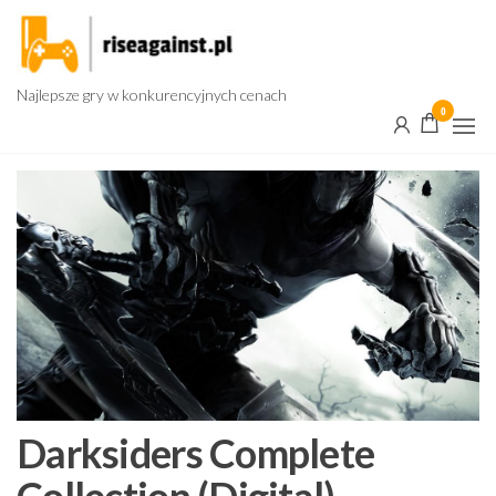
Przejdź
do
treści
Najlepsze gry w konkurencyjnych cenach
0
Darksiders Complete
Collection (Digital)