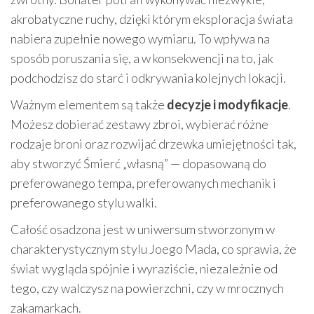
akrobatyczne ruchy, dzięki którym eksploracja świata
nabiera zupełnie nowego wymiaru. To wpływa na
sposób poruszania się, a w konsekwencji na to, jak
podchodzisz do starć i odkrywania kolejnych lokacji.
Ważnym elementem są także
decyzje i modyfikacje
.
Możesz dobierać zestawy zbroi, wybierać różne
rodzaje broni oraz rozwijać drzewka umiejętności tak,
aby stworzyć Śmierć „własną” — dopasowaną do
preferowanego tempa, preferowanych mechanik i
preferowanego stylu walki.
Całość osadzona jest w uniwersum stworzonym w
charakterystycznym stylu Joego Mada, co sprawia, że
świat wygląda spójnie i wyraziście, niezależnie od
tego, czy walczysz na powierzchni, czy w mrocznych
zakamarkach.