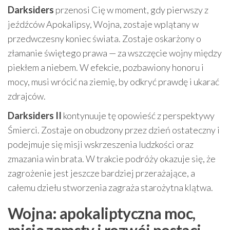
Darksiders
przenosi Cię w moment, gdy pierwszy z
jeźdźców Apokalipsy, Wojna, zostaje wplątany w
przedwczesny koniec świata. Zostaje oskarżony o
złamanie świętego prawa — za wszczęcie wojny między
piekłem a niebem. W efekcie, pozbawiony honoru i
mocy, musi wrócić na ziemię, by odkryć prawdę i ukarać
zdrajców.
Darksiders II
kontynuuje tę opowieść z perspektywy
Śmierci. Zostaje on obudzony przez dzień ostateczny i
podejmuje się misji wskrzeszenia ludzkości oraz
zmazania win brata. W trakcie podróży okazuje się, że
zagrożenie jest jeszcze bardziej przerażające, a
całemu dziełu stworzenia zagraża starożytna klątwa.
Wojna: apokaliptyczna moc,
misje zemsty i rozwój postaci