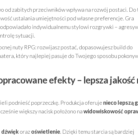
o od zabitych przeciwników wpływa na rozwój postaci. Do
wość ustalania umiejętności pod własne preferencje. Gra
y odpowiadało indywidualnemu stylowi rozgrywki – agresy
trolę sytuacji.
mocnej nuty RPG: rozwijasz postać, dopasowujesz build do
atera, który najlepiej pasuje do Twojego sposobu pokony
pracowane efekty – lepsza jakość 
cieli podnieść poprzeczkę. Produkcja oferuje
nieco lepszą g
nocześnie większy nacisk położono na
widowiskowość opra
,
dźwięk
oraz
oświetlenie
. Dzięki temu starcia są bardziej