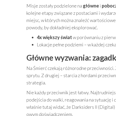
Misje zostały podzielone na
główne
i
poboc
kolejne etapy związane z postaciami i wydarz
miejsc, w których można znaleźć wartościow
powody, by dokładniej eksplorować.
4x większy świat
w porównaniu z pierw
Lokacje pełne podziemi – w każdej cze
Główne wyzwania: zagadki
Na Śmierć czekają różnorodne przeciwności. 
sprytu. Z drugiej – starcia z hordami przeciwni
strategia.
Nie każdy przeciwnik jest łatwy. Najtrudnie
podejścia do walki, reagowania na sytuację i 
właśnie tutaj widać, że Darksiders II (Digital)
owym doświadczeniem.