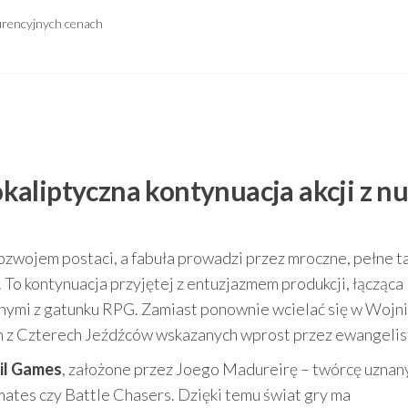
urencyjnych cenach
pokaliptyczna kontynuacja akcji z n
z rozwojem postaci, a fabuła prowadzi przez mroczne, pełne 
. To kontynuacja przyjętej z entuzjazmem produkcji, łącząca
nymi z gatunku RPG. Zamiast ponownie wcielać się w Wojni
en z Czterech Jeźdźców wskazanych wprost przez ewangelis
il Games
, założone przez Joego Madureirę – twórcę uznan
imates czy Battle Chasers. Dzięki temu świat gry ma