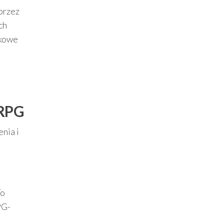
przez
ch
tkowe
 RPG
nia i
To
PG-