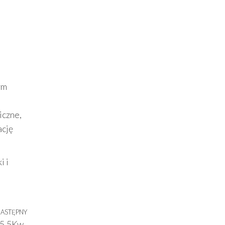
ym
iczne,
ację
i i
ASTĘPNY
Następny
5,5Kw ,