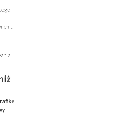
 tego
wnemu,
wania
niż
rafikę
wy