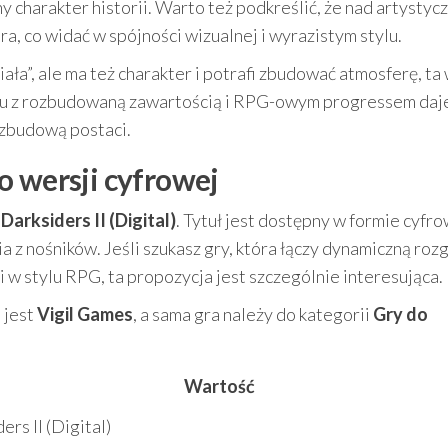
y charakter historii. Warto też podkreślić, że nad artystyc
a, co widać w spójności wizualnej i wyrazistym stylu.
ziała”, ale ma też charakter i potrafi zbudować atmosferę, ta
niu z rozbudowaną zawartością i RPG-owym progressem daj
ozbudową postaci.
o wersji cyfrowej
o
Darksiders II (Digital)
. Tytuł jest dostępny w formie cyfro
ia z nośników. Jeśli szukasz gry, która łączy dynamiczną roz
 w stylu RPG, ta propozycja jest szczególnie interesująca.
 jest
Vigil Games
, a sama gra należy do kategorii
Gry do
Wartość
ers II (Digital)