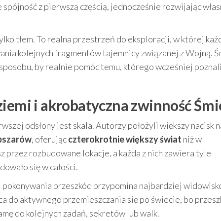
 spójność z pierwszą częścią, jednocześnie rozwijając wła
tylko tłem. To realna przestrzeń do eksploracji, w której każ
ania kolejnych fragmentów tajemnicy związanej z Wojną. Ś
 sposobu, by realnie pomóc temu, którego wcześniej pozna
ziemi i akrobatyczna zwinność Śmi
wszej odsłony jest skala. Autorzy położyli większy nacisk n
obszarów
, oferując
czterokrotnie większy świat
niż w
z przez rozbudowane lokacje, a każda z nich zawiera tyle
dowało się w całości.
styl pokonywania przeszkód przypomina najbardziej widowis
a do aktywnego przemieszczania się po świecie, bo przes
ramę do kolejnych zadań, sekretów lub walk.