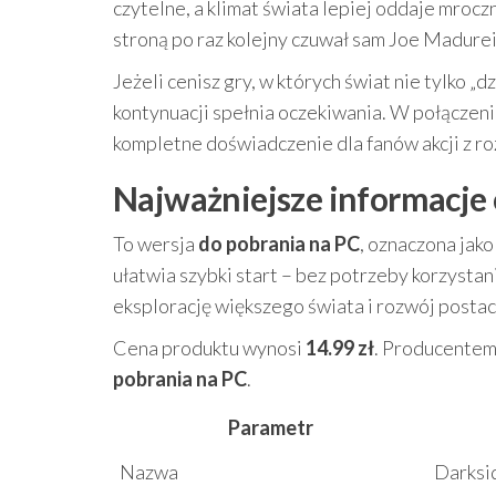
czytelne, a klimat świata lepiej oddaje mroczn
stroną po raz kolejny czuwał sam Joe Madureir
Jeżeli cenisz gry, w których świat nie tylko „d
kontynuacji spełnia oczekiwania. W połącze
kompletne doświadczenie dla fanów akcji z r
Najważniejsze informacje 
To wersja
do pobrania na PC
, oznaczona jak
ułatwia szybki start – bez potrzeby korzystan
eksplorację większego świata i rozwój postaci
Cena produktu wynosi
14.99 zł
. Producentem
pobrania na PC
.
Parametr
Nazwa
Darksid