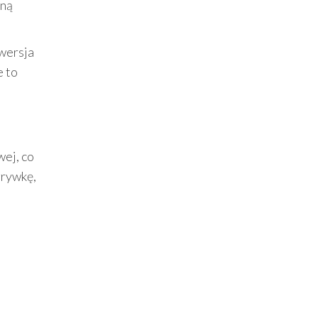
zną
 wersja
e to
wej, co
grywkę,