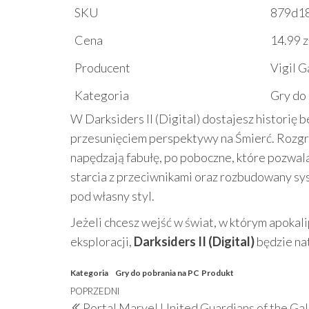
SKU
879d1
Cena
14.99 z
Producent
Vigil 
Kategoria
Gry do
W Darksiders II (Digital) dostajesz historię
przesunięciem perspektywy na Śmierć. Rozgr
napędzają fabułę, po poboczne, które pozwal
starcia z przeciwnikami oraz rozbudowany sys
pod własny styl.
Jeżeli chcesz wejść w świat, w którym apokali
eksploracji,
Darksiders II (Digital)
będzie na
Kategoria
Gry do pobrania na PC
Produkt
Nawigacja
Poprzedni
POPRZEDNI
Portal Marvel United Guardians of the Ga