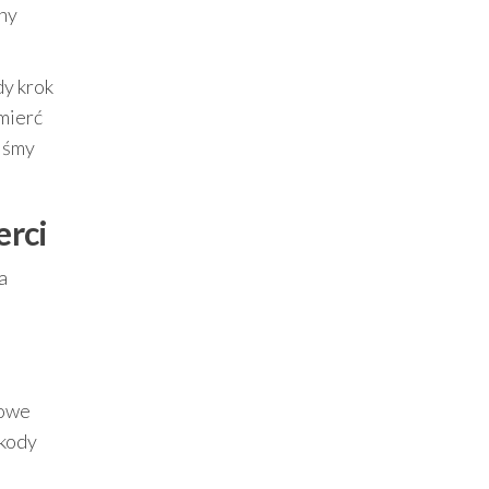
sny
dy krok
mierć
liśmy
erci
a
kowe
zkody