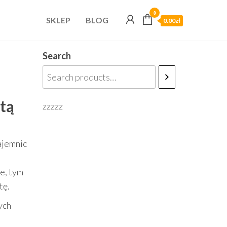
0
SKLEP
BLOG
0.00zł
Search
utą
zzzzz
tajemnic
e, tym
tę.
ych