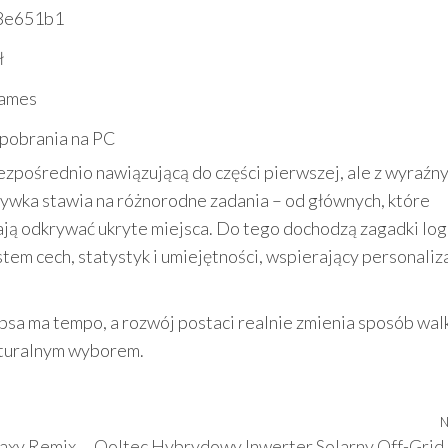
8e651b1
ł
Games
 pobrania na PC
 bezpośrednio nawiązującą do części pierwszej, ale z wyraźn
ywka stawia na różnorodne zadania – od głównych, które
ają odkrywać ukryte miejsca. Do tego dochodzą zagadki log
tem cech, statystyk i umiejętności, wspierający personaliz
psa ma tempo, a rozwój postaci realnie zmienia sposób walk
turalnym wyborem.
N
laxy Remix
Qoltec Hybrydowy Inwerter Solarny Off-Grid 