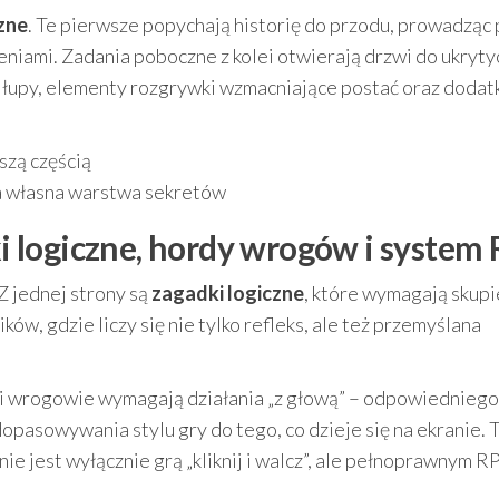
zne
. Te pierwsze popychają historię do przodu, prowadząc 
eniami. Zadania poboczne z kolei otwierają drzwi do ukryty
e łupy, elementy rozgrywki wzmacniające postać oraz doda
szą częścią
ka własna warstwa sekretów
 logiczne, hordy wrogów i system
Z jednej strony są
zagadki logiczne
, które wymagają skupie
ków, gdzie liczy się nie tylko refleks, ale też przemyślana
jsi wrogowie wymagają działania „z głową” – odpowiedniego
dopasowywania stylu gry do tego, co dzieje się na ekranie. 
 nie jest wyłącznie grą „kliknij i walcz”, ale pełnoprawnym R