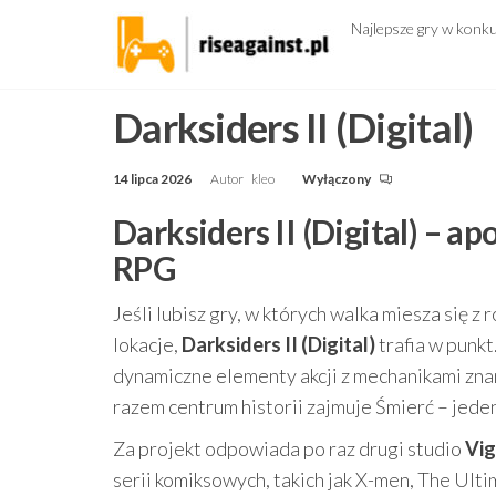
Przejdź
Najlepsze gry w konk
do
treści
Darksiders II (Digital)
14 lipca 2026
Autor
kleo
Wyłączony
Darksiders II (Digital) – a
RPG
Jeśli lubisz gry, w których walka miesza się 
lokacje,
Darksiders II (Digital)
trafia w punkt
dynamiczne elementy akcji z mechanikami zna
razem centrum historii zajmuje Śmierć – jed
Za projekt odpowiada po raz drugi studio
Vig
serii komiksowych, takich jak X-men, The Ult