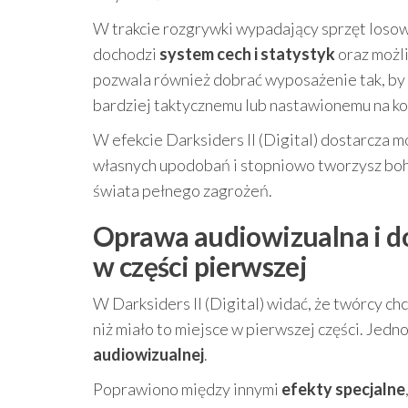
W trakcie rozgrywki wypadający sprzęt losow
dochodzi
system cech i statystyk
oraz możli
pozwala również dobrać wyposażenie tak, b
bardziej taktycznemu lub nastawionemu na kon
W efekcie Darksiders II (Digital) dostarcza 
własnych upodobań i stopniowo tworzysz boh
świata pełnego zagrożeń.
Oprawa audiowizualna i do
w części pierwszej
W Darksiders II (Digital) widać, że twórcy ch
niż miało to miejsce w pierwszej części. Jed
audiowizualnej
.
Poprawiono między innymi
efekty specjalne