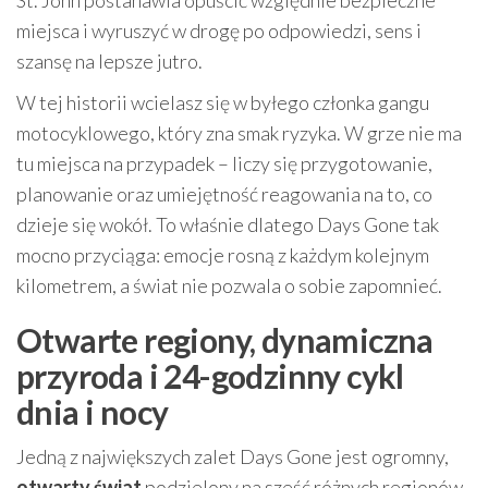
St. John postanawia opuścić względnie bezpieczne
miejsca i wyruszyć w drogę po odpowiedzi, sens i
szansę na lepsze jutro.
W tej historii wcielasz się w byłego członka gangu
motocyklowego, który zna smak ryzyka. W grze nie ma
tu miejsca na przypadek – liczy się przygotowanie,
planowanie oraz umiejętność reagowania na to, co
dzieje się wokół. To właśnie dlatego Days Gone tak
mocno przyciąga: emocje rosną z każdym kolejnym
kilometrem, a świat nie pozwala o sobie zapomnieć.
Otwarte regiony, dynamiczna
przyroda i 24-godzinny cykl
dnia i nocy
Jedną z największych zalet Days Gone jest ogromny,
otwarty świat
podzielony na sześć różnych regionów.