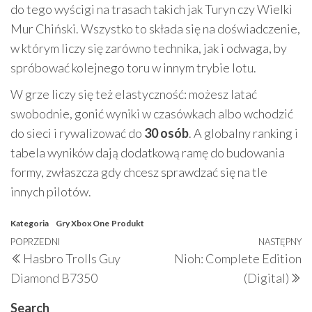
do tego wyścigi na trasach takich jak Turyn czy Wielki
Mur Chiński. Wszystko to składa się na doświadczenie,
w którym liczy się zarówno technika, jak i odwaga, by
spróbować kolejnego toru w innym trybie lotu.
W grze liczy się też elastyczność: możesz latać
swobodnie, gonić wyniki w czasówkach albo wchodzić
do sieci i rywalizować do
30 osób
. A globalny ranking i
tabela wyników dają dodatkową ramę do budowania
formy, zwłaszcza gdy chcesz sprawdzać się na tle
innych pilotów.
Kategoria
Gry Xbox One
Produkt
Nawigacja
Poprzedni
POPRZEDNI
NASTĘPNY
N
Hasbro Trolls Guy
Nioh: Complete Edition
wpisu
wpis
w
Diamond B7350
(Digital)
Search