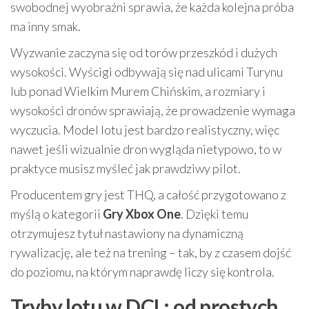
swobodnej wyobraźni sprawia, że każda kolejna próba
ma inny smak.
Wyzwanie zaczyna się od torów przeszkód i dużych
wysokości. Wyścigi odbywają się nad ulicami Turynu
lub ponad Wielkim Murem Chińskim, a rozmiary i
wysokości dronów sprawiają, że prowadzenie wymaga
wyczucia. Model lotu jest bardzo realistyczny, więc
nawet jeśli wizualnie dron wygląda nietypowo, to w
praktyce musisz myśleć jak prawdziwy pilot.
Producentem gry jest THQ, a całość przygotowano z
myślą o kategorii
Gry Xbox One
. Dzięki temu
otrzymujesz tytuł nastawiony na dynamiczną
rywalizację, ale też na trening – tak, by z czasem dojść
do poziomu, na którym naprawdę liczy się kontrola.
Tryby lotu w DCL: od prostych