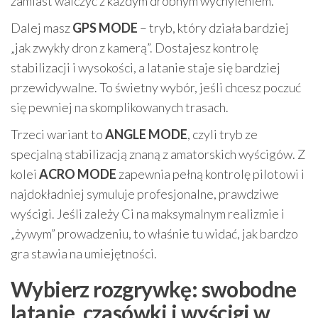
zamiast walczyć z każdym drobnym wychyleniem.
Dalej masz
GPS MODE
– tryb, który działa bardziej
„jak zwykły dron z kamerą”. Dostajesz kontrolę
stabilizacji i wysokości, a latanie staje się bardziej
przewidywalne. To świetny wybór, jeśli chcesz poczuć
się pewniej na skomplikowanych trasach.
Trzeci wariant to
ANGLE MODE
, czyli tryb ze
specjalną stabilizacją znaną z amatorskich wyścigów. Z
kolei
ACRO MODE
zapewnia pełną kontrolę pilotowi i
najdokładniej symuluje profesjonalne, prawdziwe
wyścigi. Jeśli zależy Ci na maksymalnym realizmie i
„żywym” prowadzeniu, to właśnie tu widać, jak bardzo
gra stawia na umiejętności.
Wybierz rozgrywkę: swobodne
latanie, czasówki i wyścigi w