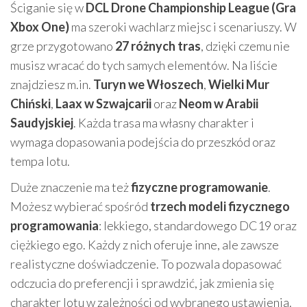
Ściganie się w
DCL Drone Championship League (Gra
Xbox One)
ma szeroki wachlarz miejsc i scenariuszy. W
grze przygotowano
27 różnych tras
, dzięki czemu nie
musisz wracać do tych samych elementów. Na liście
znajdziesz m.in.
Turyn we Włoszech
,
Wielki Mur
Chiński
,
Laax w Szwajcarii
oraz
Neom w Arabii
Saudyjskiej
. Każda trasa ma własny charakter i
wymaga dopasowania podejścia do przeszkód oraz
tempa lotu.
Duże znaczenie ma też
fizyczne programowanie
.
Możesz wybierać spośród
trzech modeli fizycznego
programowania
: lekkiego, standardowego DC19 oraz
ciężkiego ego. Każdy z nich oferuje inne, ale zawsze
realistyczne doświadczenie. To pozwala dopasować
odczucia do preferencji i sprawdzić, jak zmienia się
charakter lotu w zależności od wybranego ustawienia.