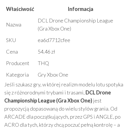
Właściwość
Informacja
DCL Drone Championship League
Nazwa
(Gra Xbox One)
SKU
ea6d7712cfee
Cena
54.46 zł
Producent
THQ
Kategoria
Gry Xbox One
Jeśli szukasz gry, w której realizm modelu lotu spotyka
się z różnorodnymi trybami i trasami,
DCL Drone
Championship League (Gra Xbox One)
jest
propozycją dopasowaną do wielu stylów grania. Od
ARCADE dla początkujących, przez GPS i ANGLE, po
ACRO dla tych, którzy chcą poczuć pełną kontrolę – a