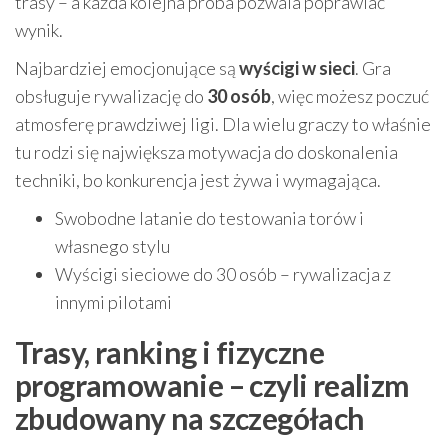
trasy – a każda kolejna próba pozwala poprawiać
wynik.
Najbardziej emocjonujące są
wyścigi w sieci
. Gra
obsługuje rywalizację do
30 osób
, więc możesz poczuć
atmosferę prawdziwej ligi. Dla wielu graczy to właśnie
tu rodzi się największa motywacja do doskonalenia
techniki, bo konkurencja jest żywa i wymagająca.
Swobodne latanie do testowania torów i
własnego stylu
Wyścigi sieciowe do 30 osób – rywalizacja z
innymi pilotami
Trasy, ranking i fizyczne
programowanie – czyli realizm
zbudowany na szczegółach