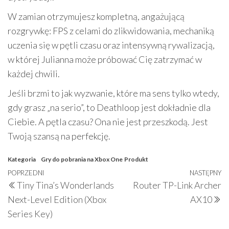
W zamian otrzymujesz kompletną, angażującą
rozgrywkę: FPS z celami do zlikwidowania, mechaniką
uczenia się w pętli czasu oraz intensywną rywalizacją,
w której Julianna może próbować Cię zatrzymać w
każdej chwili.
Jeśli brzmi to jak wyzwanie, które ma sens tylko wtedy,
gdy grasz „na serio”, to Deathloop jest dokładnie dla
Ciebie. A pętla czasu? Ona nie jest przeszkodą. Jest
Twoją szansą na perfekcję.
Kategoria
Gry do pobrania na Xbox One
Produkt
Nawigacja
Poprzedni
POPRZEDNI
NASTĘPNY
N
Tiny Tina’s Wonderlands
Router TP-Link Archer
wpisu
wpis
w
Next-Level Edition (Xbox
AX10
Series Key)