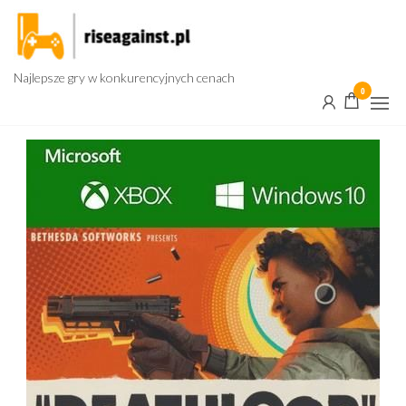
Przejdź
do
treści
Najlepsze gry w konkurencyjnych cenach
0