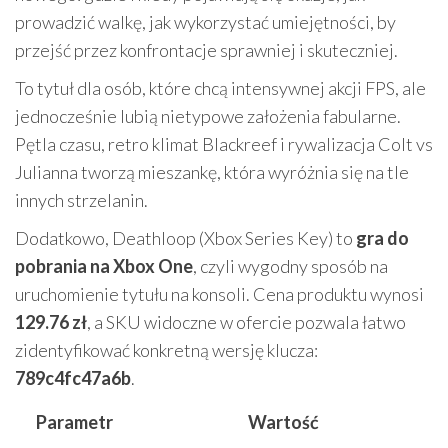
prowadzić walkę, jak wykorzystać umiejętności, by
przejść przez konfrontacje sprawniej i skuteczniej.
To tytuł dla osób, które chcą intensywnej akcji FPS, ale
jednocześnie lubią nietypowe założenia fabularne.
Pętla czasu, retro klimat Blackreef i rywalizacja Colt vs
Julianna tworzą mieszankę, która wyróżnia się na tle
innych strzelanin.
Dodatkowo, Deathloop (Xbox Series Key) to
gra do
pobrania na Xbox One
, czyli wygodny sposób na
uruchomienie tytułu na konsoli. Cena produktu wynosi
129.76 zł
, a SKU widoczne w ofercie pozwala łatwo
zidentyfikować konkretną wersję klucza:
789c4fc47a6b
.
Parametr
Wartość