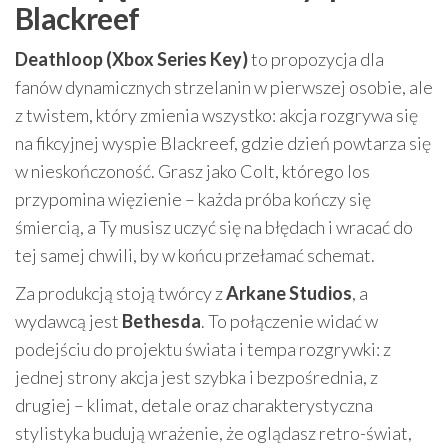
Blackreef
Deathloop (Xbox Series Key)
to propozycja dla
fanów dynamicznych strzelanin w pierwszej osobie, ale
z twistem, który zmienia wszystko: akcja rozgrywa się
na fikcyjnej wyspie Blackreef, gdzie dzień powtarza się
w nieskończoność. Grasz jako Colt, którego los
przypomina więzienie – każda próba kończy się
śmiercią, a Ty musisz uczyć się na błędach i wracać do
tej samej chwili, by w końcu przełamać schemat.
Za produkcją stoją twórcy z
Arkane Studios
, a
wydawcą jest
Bethesda
. To połączenie widać w
podejściu do projektu świata i tempa rozgrywki: z
jednej strony akcja jest szybka i bezpośrednia, z
drugiej – klimat, detale oraz charakterystyczna
stylistyka budują wrażenie, że oglądasz retro-świat,