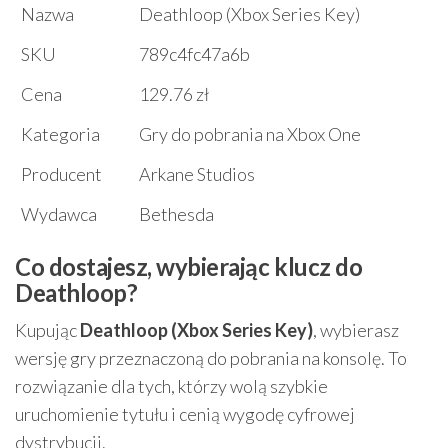
Nazwa
Deathloop (Xbox Series Key)
SKU
789c4fc47a6b
Cena
129.76 zł
Kategoria
Gry do pobrania na Xbox One
Producent
Arkane Studios
Wydawca
Bethesda
Co dostajesz, wybierając klucz do
Deathloop?
Kupując
Deathloop (Xbox Series Key)
, wybierasz
wersję gry przeznaczoną do pobrania na konsolę. To
rozwiązanie dla tych, którzy wolą szybkie
uruchomienie tytułu i cenią wygodę cyfrowej
dystrybucji.