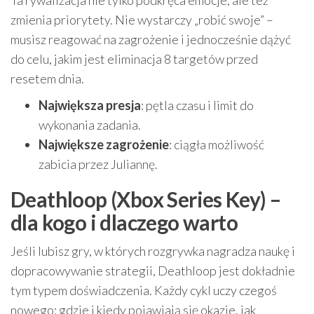
Ta rywalizacja nie tylko podkręca emocje, ale też
zmienia priorytety. Nie wystarczy „robić swoje” –
musisz reagować na zagrożenie i jednocześnie dążyć
do celu, jakim jest eliminacja 8 targetów przed
resetem dnia.
Największa presja
: pętla czasu i limit do
wykonania zadania.
Największe zagrożenie
: ciągła możliwość
zabicia przez Juliannę.
Deathloop (Xbox Series Key) –
dla kogo i dlaczego warto
Jeśli lubisz gry, w których rozgrywka nagradza naukę i
dopracowywanie strategii, Deathloop jest dokładnie
tym typem doświadczenia. Każdy cykl uczy czegoś
nowego: gdzie i kiedy pojawiają się okazje, jak