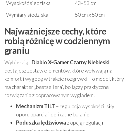
Wysokość siedziska
43–53 cm
Wymiary siedziska
50 cm x 50 cm
Najważniejsze cechy, które
robią różnicę w codziennym
graniu
Wybierając
Diablo X-Gamer Czarny Niebieski
,
dostajesz zestaw elementów, które wpływają na
komfort i wygodę w trakcie rozgrywki. To model, który
ma charakter „bestsellera”, bo łączy praktyczne
rozwiązania z dopracowanym wyglądem.
Mechanizm TILT
– regulacja wysokości, siły
oporu oparcia i delikatne bujanie
Poduszka lędźwiowa
z opcją regulacji –
wsparcie odcinka lędźwiowego