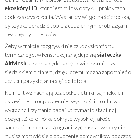
ekoskóry HD
, która jest miła w dotyku i praktyczna
podczas czyszczenia. Wystarczy wilgotna ściereczka,
by szybko poradzić sobie z codziennymi drobiazgami –
bez zbędnych nerwów.
Żeby w trakcie rozgrywki nie czuć dyskomfortu
termicznego, w konstrukcji znajduje się
siateczka
AirMesh
. Ułatwia cyrkulację powietrza między
siedziskiem a ciałem, dzięki czemu można zapomnieć o
uczuciu „przyklejania się” do fotela.
Komfort wzmacniają też podłokietniki: są miękkie i
ustawione na odpowiedniej wysokości, co ułatwia
wygodne trzymanie pada i utrzymanie stabilnej
pozycji. Z kolei kółka pokryte wysokiej jakości
kauczukiem pomagają ograniczyć hałas – w nocy nie
musisz martwić się o obudzenie domowników podczas