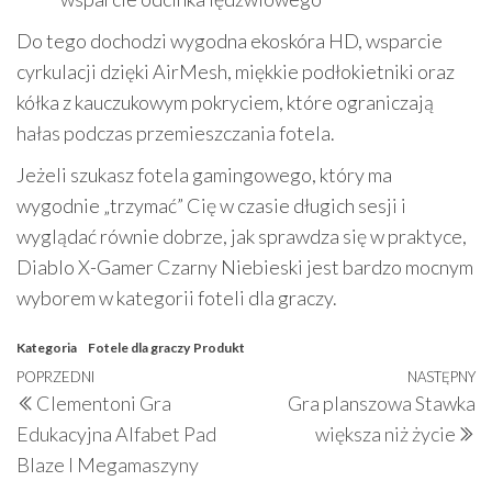
Do tego dochodzi wygodna ekoskóra HD, wsparcie
cyrkulacji dzięki AirMesh, miękkie podłokietniki oraz
kółka z kauczukowym pokryciem, które ograniczają
hałas podczas przemieszczania fotela.
Jeżeli szukasz fotela gamingowego, który ma
wygodnie „trzymać” Cię w czasie długich sesji i
wyglądać równie dobrze, jak sprawdza się w praktyce,
Diablo X-Gamer Czarny Niebieski jest bardzo mocnym
wyborem w kategorii foteli dla graczy.
Kategoria
Fotele dla graczy
Produkt
Nawigacja
Poprzedni
POPRZEDNI
NASTĘPNY
N
Clementoni Gra
Gra planszowa Stawka
wpisu
wpis
w
Edukacyjna Alfabet Pad
większa niż życie
Blaze I Megamaszyny