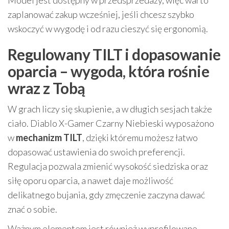
Model jest dostępny w przedsprzedaży, więc warto
zaplanować zakup wcześniej, jeśli chcesz szybko
wskoczyć w wygodę i od razu cieszyć się ergonomią.
Regulowany TILT i dopasowanie
oparcia – wygoda, która rośnie
wraz z Tobą
W grach liczy się skupienie, a w długich sesjach także
ciało. Diablo X-Gamer Czarny Niebieski wyposażono
w
mechanizm TILT
, dzięki któremu możesz łatwo
dopasować ustawienia do swoich preferencji.
Regulacja pozwala zmienić wysokość siedziska oraz
siłę oporu oparcia, a nawet daje możliwość
delikatnego bujania, gdy zmęczenie zaczyna dawać
znać o sobie.
Ważnym elementem jest również wyprofilowane,