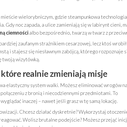
m mieście wielorybniczym, gdzie steampunkowa technologia
a. Gdy noc zapada, a ulice zamieniają się w labirynt cieni, 
oną ciemności
albo bezpośrednio, twarzą w twarz z przeciw
ajbardziej zaufanym strażnikiem cesarzowej, lecz ktoś wrobił
stą i stajesz się niesławnym zabójcą, którego rozpoznaje s
ię twoją wizytówką.
 które realnie zmieniają misje
wa elastyczny system walki. Możesz eliminować wrogów na
połączeniu z bronią i niecodziennymi przedmiotami. To
yglądać inaczej – nawet jeśli grasz w tę samą lokację.
owizacji. Chcesz działać dyskretnie? Wykorzystaj otoczenie
 zareagować. Wolisz brutalne podejście? Możesz przejąć ini