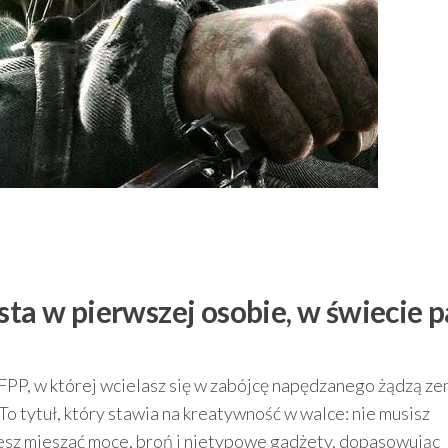
sta w pierwszej osobie, w świecie p
 FPP, w której wcielasz się w zabójcę napędzanego żądzą ze
 tytuł, który stawia na kreatywność w walce: nie musisz
żesz mieszać moce, broń i nietypowe gadżety, dopasowując