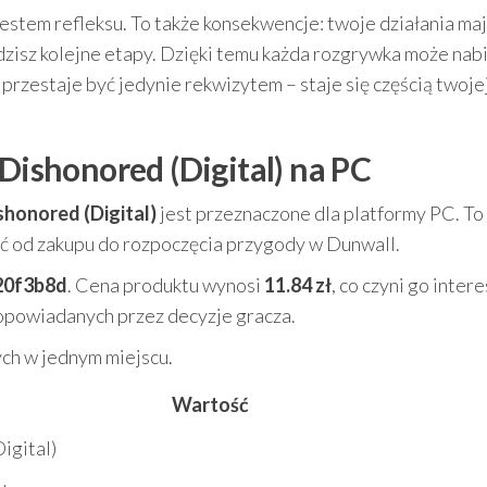
 testem refleksu. To także konsekwencje: twoje działania ma
odzisz kolejne etapy. Dzięki temu każda rozgrywka może nab
rzestaje być jedynie rekwizytem – staje się częścią twoje
 Dishonored (Digital) na PC
shonored (Digital)
jest przeznaczone dla platformy PC. To
ść od zakupu do rozpoczęcia przygody w Dunwall.
20f3b8d
. Cena produktu wynosi
11.84 zł
, co czyni go inter
i opowiadanych przez decyzje gracza.
ych w jednym miejscu.
Wartość
igital)