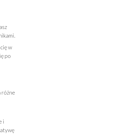
masz
nikami.
 cię w
ię po
 różne
 i
cjatywę