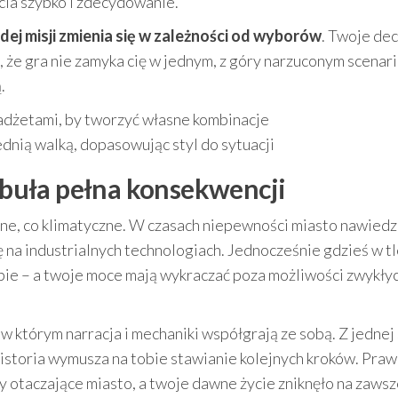
rcia szybko i zdecydowanie.
dej misji zmienia się w zależności od wyborów
. Twoje de
 że gra nie zamyka cię w jednym, z góry narzuconym scenari
.
gadżetami, by tworzyć własne kombinacje
nią walką, dopasowując styl do sytuacji
fabuła pełna konsekwencji
czne, co klimatyczne. W czasach niepewności miasto nawied
ę na industrialnych technologiach. Jednocześnie gdzieś w t
obie – a twoje moce mają wykraczać poza możliwości zwykły
 w którym narracja i mechaniki współgrają ze sobą. Z jednej
 historia wymusza na tobie stawianie kolejnych kroków. Praw
dy otaczające miasto, a twoje dawne życie zniknęło na zawsz