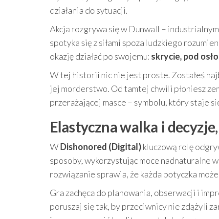
działania do sytuacji.
Akcja rozgrywa się w Dunwall – industrialny
spotyka się z siłami spoza ludzkiego rozumieni
okazję działać po swojemu:
skrycie, pod osł
W tej historii nic nie jest proste. Zostałeś n
jej morderstwo. Od tamtej chwili płoniesz zem
przerażającej masce – symbolu, który staje s
Elastyczna walka i decyzje,
W
Dishonored (Digital)
kluczową rolę odgry
sposoby, wykorzystując moce nadnaturalne w 
rozwiązanie sprawia, że każda potyczka może w
Gra zachęca do planowania, obserwacji i impr
poruszaj się tak, by przeciwnicy nie zdążyli