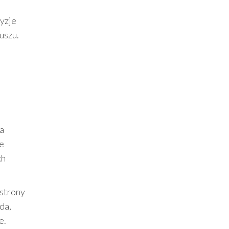
cyzje
uszu.
za
le
ch
 strony
da,
e.