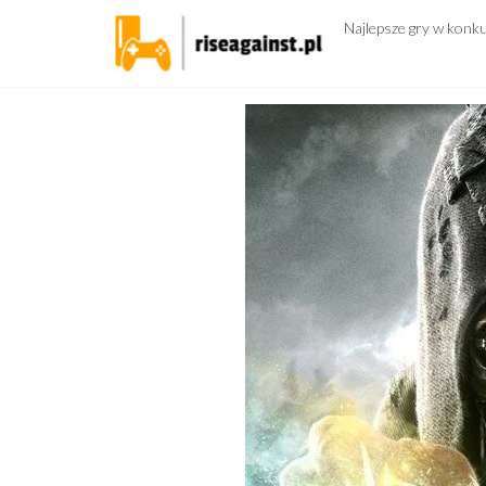
Przejdź
Najlepsze gry w konk
do
treści