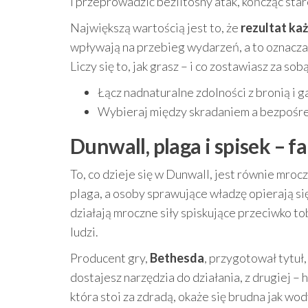
i przeprowadzić bezlitosny atak, kończąc sta
Największą wartością jest to, że
rezultat każ
wpływają na przebieg wydarzeń, a to oznacza,
Liczy się to, jak grasz – i co zostawiasz za sobą
Łącz nadnaturalne zdolności z bronią i 
Wybieraj między skradaniem a bezpośred
Dunwall, plaga i spisek – 
To, co dzieje się w Dunwall, jest równie mro
plaga, a osoby sprawujące władzę opierają si
działają mroczne siły spiskujące przeciwko t
ludzi.
Producent gry,
Bethesda
, przygotował tytuł,
dostajesz narzędzia do działania, z drugiej –
która stoi za zdradą, okaże się brudna jak wo