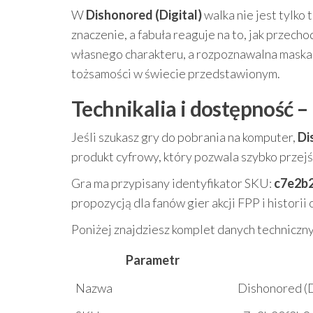
W
Dishonored (Digital)
walka nie jest tylko
znaczenie, a fabuła reaguje na to, jak przech
własnego charakteru, a rozpoznawalna maska p
tożsamości w świecie przedstawionym.
Technikalia i dostępność –
Jeśli szukasz gry do pobrania na komputer,
Di
produkt cyfrowy, który pozwala szybko przej
Gra ma przypisany identyfikator SKU:
c7e2b
propozycją dla fanów gier akcji FPP i histori
Poniżej znajdziesz komplet danych techniczn
Parametr
Nazwa
Dishonored (D