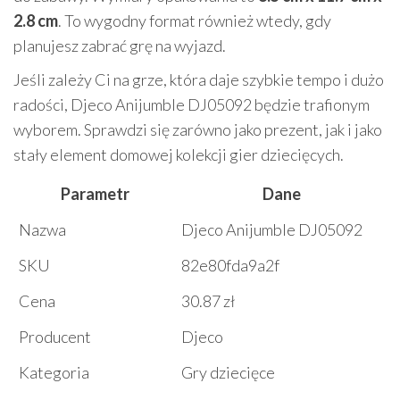
2.8 cm
. To wygodny format również wtedy, gdy
planujesz zabrać grę na wyjazd.
Jeśli zależy Ci na grze, która daje szybkie tempo i dużo
radości, Djeco Anijumble DJ05092 będzie trafionym
wyborem. Sprawdzi się zarówno jako prezent, jak i jako
stały element domowej kolekcji gier dziecięcych.
Parametr
Dane
Nazwa
Djeco Anijumble DJ05092
SKU
82e80fda9a2f
Cena
30.87 zł
Producent
Djeco
Kategoria
Gry dziecięce