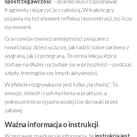
spostrzegawczość
– dziecko musi rozpoznawać
fragmenty i kojarzyć je z całością. W trakcie gry
pojawia się też element refleksu i koncentracji, bo liczy
się moment.
Gra rozwija również umiejętności związane z
rywalizacją: dzieci uczą się, jak radzić sobie zarówno z
wygraną, jak i z przegraną. To cenna lekcja, która
zostaje na dłużej i przydaje się w przyszłości – podczas
szkoły, treningów czy innych aktywności.
W efekcie rozgrywka nie jest tylko „na chwilę”. To
emocje, śmiech i ruch myślenia w praktyce, a
jednocześnie przyjazne podejście do nauki przez
zabawę.
Ważna informacja o instrukcji
W zestawie znajduje się informacja, że
instrukcja jest