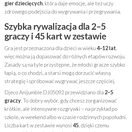
gier dziecięcych
, która daje emocje, ale też uczy
zdrowego podejścia do wygrywania i przegrywania.
Szybka rywalizacja dla 2–5
graczy i 45 kart w zestawie
Gra jest przeznaczona dla dzieci w wieku
4–12 lat
,
więc można ją dopasować do różnych etapów rozwoju.
Zasady są na tyle przystępne, że młodsi gracze szybko
łapią, o co chodzi, a starsi mogą dorzucić własną
strategię i spróbować wygrywać jeszcze częściej.
Djeco Anijumble DJ05092 przewidziano dla
2–5
graczy
. To dobry wybór, gdy chcesz zorganizować
krótkie, ale intensywne rozgrywki – na przykład po
szkole, w weekend albo w czasie rodzinnych popołudni.
Liczba kart w zestawie wynosi
45
, dzięki czemu