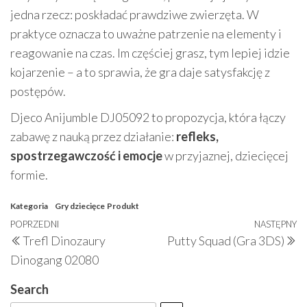
jedna rzecz: poskładać prawdziwe zwierzęta. W
praktyce oznacza to uważne patrzenie na elementy i
reagowanie na czas. Im częściej grasz, tym lepiej idzie
kojarzenie – a to sprawia, że gra daje satysfakcję z
postępów.
Djeco Anijumble DJ05092 to propozycja, która łączy
zabawę z nauką przez działanie:
refleks,
spostrzegawczość i emocje
w przyjaznej, dziecięcej
formie.
Kategoria
Gry dziecięce
Produkt
Nawigacja
Poprzedni
POPRZEDNI
NASTĘPNY
N
Trefl Dinozaury
Putty Squad (Gra 3DS)
wpisu
wpis
w
Dinogang 02080
Search