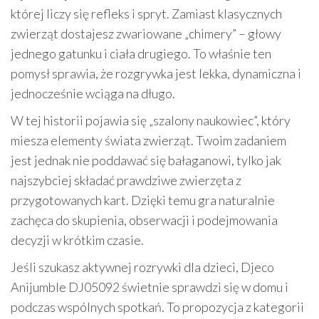
której liczy się refleks i spryt. Zamiast klasycznych
zwierząt dostajesz zwariowane „chimery” – głowy
jednego gatunku i ciała drugiego. To właśnie ten
pomysł sprawia, że rozgrywka jest lekka, dynamiczna i
jednocześnie wciąga na długo.
W tej historii pojawia się „szalony naukowiec”, który
miesza elementy świata zwierząt. Twoim zadaniem
jest jednak nie poddawać się bałaganowi, tylko jak
najszybciej składać prawdziwe zwierzęta z
przygotowanych kart. Dzięki temu gra naturalnie
zachęca do skupienia, obserwacji i podejmowania
decyzji w krótkim czasie.
Jeśli szukasz aktywnej rozrywki dla dzieci, Djeco
Anijumble DJ05092 świetnie sprawdzi się w domu i
podczas wspólnych spotkań. To propozycja z kategorii