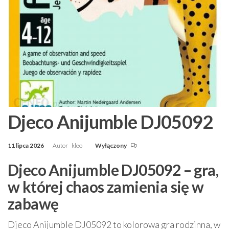
Djeco Anijumble DJ05092
11 lipca 2026
Autor
kleo
Wyłączony
Djeco Anijumble DJ05092 – gra,
w której chaos zamienia się w
zabawę
Djeco Anijumble DJ05092 to kolorowa gra rodzinna, w