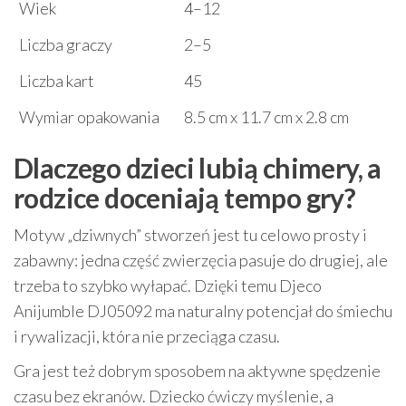
Wiek
4–12
Liczba graczy
2–5
Liczba kart
45
Wymiar opakowania
8.5 cm x 11.7 cm x 2.8 cm
Dlaczego dzieci lubią chimery, a
rodzice doceniają tempo gry?
Motyw „dziwnych” stworzeń jest tu celowo prosty i
zabawny: jedna część zwierzęcia pasuje do drugiej, ale
trzeba to szybko wyłapać. Dzięki temu Djeco
Anijumble DJ05092 ma naturalny potencjał do śmiechu
i rywalizacji, która nie przeciąga czasu.
Gra jest też dobrym sposobem na aktywne spędzenie
czasu bez ekranów. Dziecko ćwiczy myślenie, a