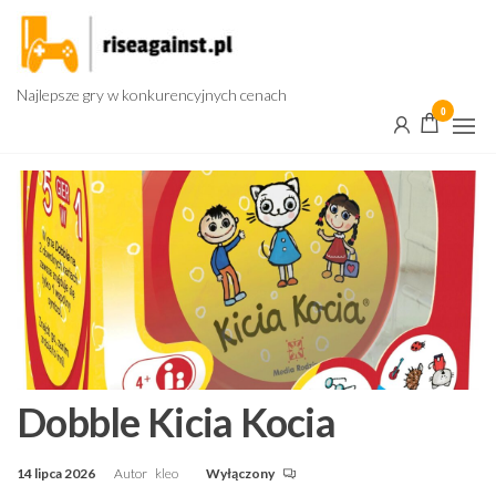
Przejdź
do
treści
Najlepsze gry w konkurencyjnych cenach
0
Dobble Kicia Kocia
14 lipca 2026
Autor
kleo
Wyłączony