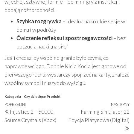
w jednej, sztywnej formie – bo mini-gry z instrukcji
dodają różnorodności.
Szybka rozgrywka
– idealna na krótkie sesje w
domu i w podróży
Ćwiczenie refleksu i spostrzegawczości
– bez
poczucia nauki „na siłę”
Jeśli chcesz, by wspólne granie było czymś, co
naprawdę wciąga, Dobble Kicia Kocia jest gotowe od
pierwszego ruchu: wystarczy spojrzeć na karty, znaleźć
wspólny symbol i ruszyć do wyścigu.
Kategoria
Gry dziecięce
Produkt
Nawigacja
Poprzedni
POPRZEDNI
NASTĘPNY
N
Injustice 2 – 50000
Farming Simulator 22
wpisu
wpis
w
Source Crystals (Xbox)
Edycja Platynowa (Digital)