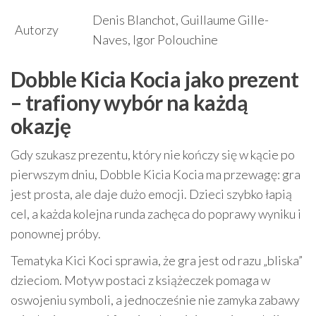
Denis Blanchot, Guillaume Gille-
Autorzy
Naves, Igor Polouchine
Dobble Kicia Kocia jako prezent
– trafiony wybór na każdą
okazję
Gdy szukasz prezentu, który nie kończy się w kącie po
pierwszym dniu, Dobble Kicia Kocia ma przewagę: gra
jest prosta, ale daje dużo emocji. Dzieci szybko łapią
cel, a każda kolejna runda zachęca do poprawy wyniku i
ponownej próby.
Tematyka Kici Koci sprawia, że gra jest od razu „bliska”
dzieciom. Motyw postaci z książeczek pomaga w
oswojeniu symboli, a jednocześnie nie zamyka zabawy