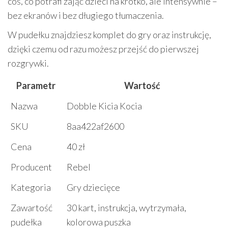
coś, co potrafi zająć dzieci na krótko, ale intensywnie –
bez ekranów i bez długiego tłumaczenia.
W pudełku znajdziesz komplet do gry oraz instrukcję,
dzięki czemu od razu możesz przejść do pierwszej
rozgrywki.
Parametr
Wartość
Nazwa
Dobble Kicia Kocia
SKU
8aa422af2600
Cena
40 zł
Producent
Rebel
Kategoria
Gry dziecięce
Zawartość
30 kart, instrukcja, wytrzymała,
pudełka
kolorowa puszka